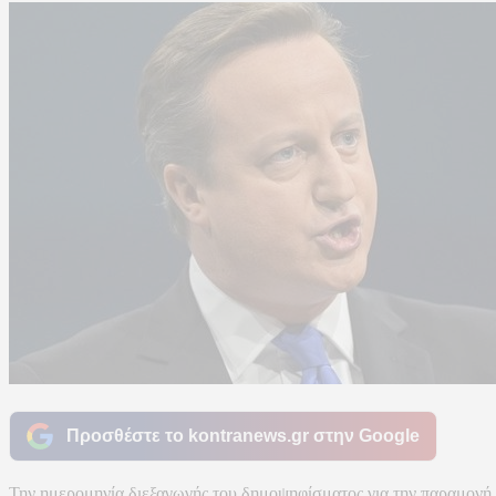
Προσθέστε το kontranews.gr στην Google
Την ημερομηνία διεξαγωγής του δημοψηφίσματος για την παραμονή 