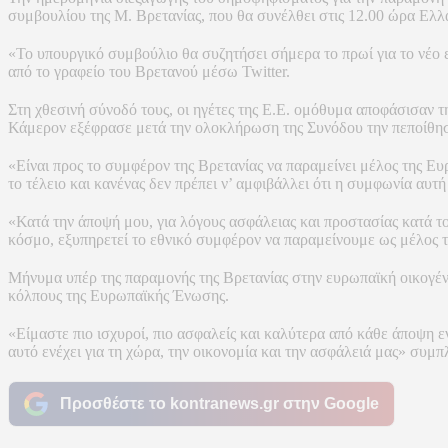
συμβουλίου της Μ. Βρετανίας, που θα συνέλθει στις 12.00 ώρα Ελλ
«Το υπουργικό συμβούλιο θα συζητήσει σήμερα το πρωί για το νέο 
από το γραφείο του Βρετανού μέσω Twitter.
Στη χθεσινή σύνοδό τους, οι ηγέτες της Ε.Ε. ομόθυμα αποφάσισαν 
Κάμερον εξέφρασε μετά την ολοκλήρωση της Συνόδου την πεποίθηση
«Είναι προς το συμφέρον της Βρετανίας να παραμείνει μέλος της 
το τέλειο και κανένας δεν πρέπει ν’ αμφιβάλλει ότι η συμφωνία αυτ
«Κατά την άποψή μου, για λόγους ασφάλειας και προστασίας κατά τ
κόσμο, εξυπηρετεί το εθνικό συμφέρον να παραμείνουμε ως μέλος
Μήνυμα υπέρ της παραμονής της Βρετανίας στην ευρωπαϊκή οικογένε
κόλπους της Ευρωπαϊκής Ένωσης.
«Είμαστε πιο ισχυροί, πιο ασφαλείς και καλύτερα από κάθε άποψη ε
αυτό ενέχει για τη χώρα, την οικονομία και την ασφάλειά μας» συμ
Προσθέστε το kontranews.gr στην Google