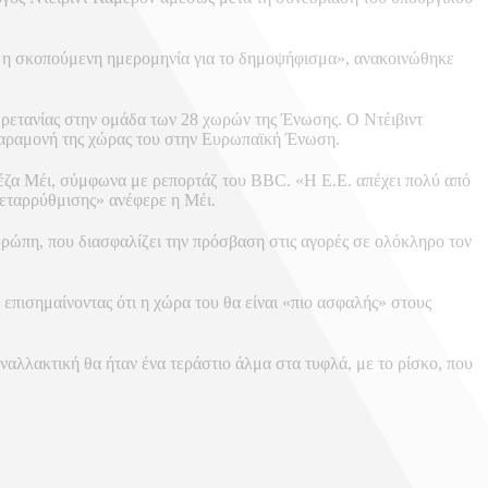
θεί η σκοπούμενη ημερομηνία για το δημοψήφισμα», ανακοινώθηκε
Βρετανίας στην ομάδα των 28 χωρών της Ένωσης. Ο Ντέιβιντ
 παραμονή της χώρας του στην Ευρωπαϊκή Ένωση.
έζα Μέι, σύμφωνα με ρεπορτάζ του BBC. «Η Ε.Ε. απέχει πολύ από
 μεταρρύθμισης» ανέφερε η Μέι.
υρώπη, που διασφαλίζει την πρόσβαση στις αγορές σε ολόκληρο τον
επισημαίνοντας ότι η χώρα του θα είναι «πιο ασφαλής» στους
ναλλακτική θα ήταν ένα τεράστιο άλμα στα τυφλά, με το ρίσκο, που