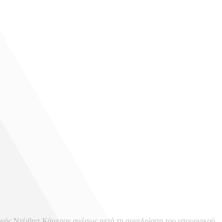
ργός Ντέιβιντ Κάμερον αμέσως μετά τη συνεδρίαση του υπουργικού