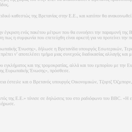
άδος.
ειδικό καθεστώς της Βρετανίας στην Ε.Ε., και κατόπιν θα ανακοινω
την έγκριση ενός πακέτου μέτρων που θα ευνοήσει την παραμονή της 
 πως η συμφωνία που επετεύχθη είναι αρκετή για να προτείνει την
Ευρωπαϊκής Ένωσης», δήλωσε η Βρετανίδα υπουργός Εσωτερικών, Τερ
ή πρέπει ν’ αποτελέσει τμήμα μιας συνεχούς διαδικασίας αλλαγής και
ου εγκλήματος και της τρομοκρατίας, αλλά και του εμπορίου με την Ε
 της Ευρωπαϊκής Ένωσης», πρόσθεσε.
ια έστειλε και ο Βρετανός υπουργός Οικονομικών, Τζορτζ Όζμπορν, 
ντός της Ε.Ε.» τόνισε σε δηλώσεις του στο ραδιόφωνο του BBC. «Η ε
πλήρωσε.