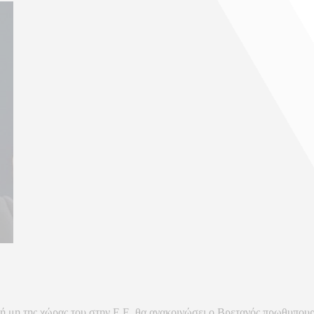
ή μη της χώρας του στην Ε.Ε. θα ανακοινώσει ο Βρετανός πρωθυπου