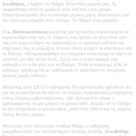
ξεκάθαρος
.
«Αφήστε το Πάσχα. Είναι τόσο μακριά μας. Ας
εφαρμόσουμε αυτό το εργαλείο (σ.σ. self test ) που έχουμε.
Επικεντρωνόμαστε στο να κάνουμε μερικές μέρες διακοπούλες και
δεν επικεντρωνόμαστε στον πόλεμο. Το Πάσχα είναι μακριά»
.
Ο
κ. Βασιλακόπουλος
μιλώντας για τις εικόνες συνωστισμού σε
κορωνοπάρτι είπε πως το επόμενο που πρέπει να γίνει είναι πριν
πας στο κορωνοπάρτι να παρουσιάζεις το αρνητικό self test και
σημείωσε πως οι μαζώξεις τέτοιου τύπου μπορεί να κοστίσουν και
το Πάσχα. «Πληροφορήθηκα ότι υπάρχουν συγκεκριμένα πάρτι σε
γειτονιές με take away ποτά.. Εμείς και η συμπεριφορά μας
καθορίζει το τι θα γίνει και το Πάσχα.. Ή θα το κόψουμε ή θα το
κάνουμε οργανωμένα με καθίσματα σε απόσταση σε ανοιχτούς
χώρους χωρίς όρθιους».
Μιλώντας στον ΣΚΑΪ ο καθηγητής Πνευμονολογίας πρόσθεσε ότι
για τις μετακινήσεις θα πρέπει να υπάρξει διαφορετική μεταχείριση
στους πλήρως εμβολιασμένους.
«Δεν έχει κανένα νόημα ο
εμβολιασμένος να μην μπορεί να μετακινηθεί. Νομίζω ότι το Πάσχα
αν δεν επιτραπούν οι μετακινήσεις, μέσα στην Αθήνα και τις μεγάλες
πόλεις θα γίνει χαμός».
Μιλώντας στον τηλεοπτικό σταθμό Mega, ο καθηγητής
μικροβιολογίας του πανεπιστημίου Δυτικής Αττικής,
Αλκιβιάδης