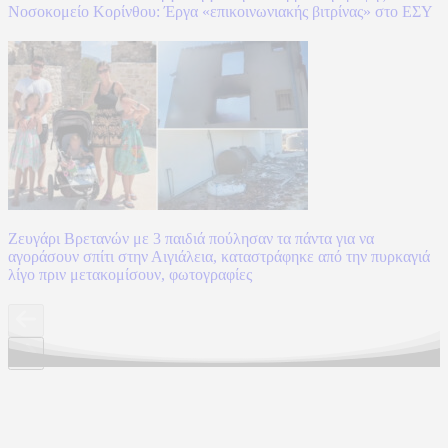
Νοσοκομείο Κορίνθου: Έργα «επικοινωνιακής βιτρίνας» στο ΕΣΥ
Ζευγάρι Βρετανών με 3 παιδιά πούλησαν τα πάντα για να
αγοράσουν σπίτι στην Αιγιάλεια, καταστράφηκε από την πυρκαγιά
λίγο πριν μετακομίσουν, φωτογραφίες