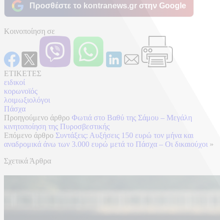
Προσθέστε το kontranews.gr στην Google
Κοινοποίηση σε
ΕΤΙΚΕΤΕΣ
ειδικοί
κορωνοϊός
λοιμωξιολόγοι
Πάσχα
Προηγούμενο άρθρο
Φωτιά στο Βαθύ της Σάμου – Μεγάλη
κινητοποίηση της Πυροσβεστικής
Επόμενο άρθρο
Συντάξεις: Αυξήσεις 150 ευρώ τον μήνα και
αναδρομικά άνω των 3.000 ευρώ μετά το Πάσχα – Οι δικαιούχοι
»
Σχετικά Άρθρα