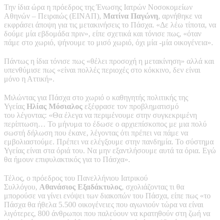
Την ίδια ώρα η πρόεδρος της Ένωσης Ιατρών Νοσοκομείων
Αθηνών – Πειραιώς (ΕΙΝΑΠ),
Ματίνα Παγώνη
, αρνήθηκε να
εκφράσει άποψη για τις μετακινήσεις το Πάσχα. «Δε λέω τίποτα, να
δούμε μία εβδομάδα πριν», είπε σχετικά και τόνισε πως, «όταν
πάμε στο χωριό, ψήνουμε το μισό χωριό, όχι μία -μία οικογένεια».
Πάντως η ίδια τόνισε πως «θέλει προσοχή η μετακίνηση» αλλά και
υπενθύμισε πως «είναι πολλές περιοχές στο κόκκινο, δεν είναι
μόνο η Αττική».
Μιλώντας για Πάσχα στο χωριό ο καθηγητής πολιτικής της
Υγείας
Ηλίας Μόσιαλος
εξέφρασε τον προβληματισμό
του λέγοντας: «Θα έλεγα να περιμένουμε στην συγκεκριμένη
περίπτωση… Το μήνυμα το έδωσε ο αρχιεπίσκοπος με μια πολύ
σωστή δήλωση που έκανε, λέγοντας ότι πρέπει να πάμε να
εμβολιαστούμε. Πρέπει να ελέγξουμε στην πανδημία. Το σύστημα
Υγείας είναι στα όριά του. Να μην εξαντλήσουμε αυτά τα όρια. Εγώ
θα ήμουν επιφυλακτικός για το Πάσχα».
Τέλος, ο πρόεδρος του Πανελλήνιου Ιατρικού
Συλλόγου,
Αθανάσιος Εξαδάκτυλος
, σχολιάζοντας τι θα
μπορούσε να γίνει ενόψει των διακοπών του Πάσχα, είπε πως «το
Πάσχα θα ήθελα 5.500 οικογένειες που αγωνιούν τώρα να είναι
λιγότερες, 800 άνθρωποι που παλεύουν να κρατηθούν στη ζωή να