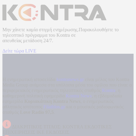
Μην χάνετε καμία στιγμή ενημέρωσης.Παρακολουθήστε το
τηλεοπτικό πρόγραμμα του
Kontra
σε
απευθείας μετάδοση
24/7.
Δείτε τώρα LIVE
Η ενημερωτική ιστοσελίδα
kontranews.gr
είναι μέλος του Kontra
Media Group ανάμεσα στα υπόλοιπα μέσα του ομίλου που είναι: ο
περιφερειακός ενημερωτικός τηλεοπτικός σταθμός
Kontra
, η
καθημερινή πολιτική εφημερίδα
Kontra News
, η εβδομαδιαία
εφημερίδα
Κυριακάτικη Kontra News
, ο ενημερωτικός
αθλητικός ιστότοπος
Filathlos.gr
και ο μουσικός ραδιοφωνικός
σταθμός
Love Radio 97,5
.
ΔΙΑΚΡΙΤΙΚΟΣ ΤΙΤΛΟΣ: KONTRA ΕΚΔΟΤΙΚΕΣ
ΕΠΙΧΕΙΡΗΣΕΙΣ ΙΚΕ ΕΚΔΟΣΕΙΣ