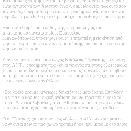
Βατόπουλος
εκτίμησε ότι τα μέτρα για το εορταστικό τραπέζι θα
είναι αντίστοιχα των Χριστουγέννων, σημειώνοντας πως αυτό που
τον ανησυχεί περισσότερο είναι ότι η επιδημιολογία του ιού είναι
απρόβλεπτη και θέλει μεγάλη προσοχή και πειθαρχία του κόσμου.
Από την πλευρά του ο καθηγητής φαρμακολογίας του
Δημοκρίτειου πανεπιστημίου,
Ευάγγελος
Μανωλόπουλος
, υποστήριξε ότι αν επιτραπεί η μετακίνηση από
νομό σε νομό υπάρχει κίνδυνος μετάδοσης του ιού σε περιοχές με
χαμηλό ιικό φορτίο.
Στον αντίποδα, ο πνευμονολόγος
Νικόλαος Τζανάκης
, μιλώντας
στον ΑΝΤ1, επεσήμανε πως «είναι γεγονός ότι στους εξωτερικούς
χώρους μεταδίδεται λιγότερο ο κορωνοϊός, συνεπώς, αν τηρηθούν
τα μέτρα, καλύτερα να στείλουμε τον κόσμο στην εξοχή, παρά να
είναι ο ένας πάνω στον άλλον».
«Στο χωριό έχουμε λιγότερες δυνατότητες μετάδοσης. Επιπλέον,
θα νιώσει ο κόσμος ψυχική ανάταση και θα τηρεί πιο εύκολα τα
μέτρα. Δεν καταλαβαίνω γιατί οι Αθηναίοι κι οι Πατρινοί δεν πάνε
στα εξοχικά τους και επιβαρύνουν την κατάσταση», πρόσθεσε.
Ο κ. Τζανάκης, χαρακτήρισε ως «όπλο» τα self-tests και πρότεινε,
να γίνονται πριν το πασχαλινό τραπέζι ή και πριν μπούμε στο πλοίο.