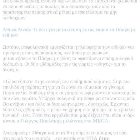
και ειδικοί προκειμένου να «ξεκλειδώσει» το Πάσχα στο χωριό και
να πάρουν ανάσες οι πολίτες που δυσανασχετούν από τα
παρατεταμένα περιοριστικά μέτρα με αποτέλεσμα να μην
πειθαρχούν.
Αθηνά Λινού: Τι λέει για μετακίνηση εκτός νομού το Πάσχα με
self test
Ωστόσο, επιφυλακτική εμφανίζεται η πλειοψηφία των ειδικών για
την άρση στους περιορισμούς των διαπεριφερειακών
μετακινήσεων το Πάσχα, με βάση τα υφιστάμενα επιδημιολογικά
δεδομένα. Οι δύο εβδομάδες πριν τις γιορτές «οδηγός» για το
άνοιγμα.
«Τώρα είμαστε στην κορυφή του επιδημικού κύματος. Στην πιο
επικίνδυνη περίπτωση για να ξεφύγει το κύμα και να γίνουμε
Πορτογαλία. Καθώς μιλάμε οι γιατροί υποφέρουν στα νοσοκομεία,
που είναι γεμάτα. Υπάρχει πολεμική ατμόσφαιρα στα νοσοκομεία.
Θα ανέβουν και άλλο οι διασωληνωμένοι, δυστυχώς. Έρχονται
δύσκολες εβδομάδες. Πρέπει να χρησιμοποιήσουμε το υπερόπλο
των self – test. Είναι ένα εργαλείο που μας δείχνει που είναι ο ιός»
τόνισε o
Γιώργος Παυλάκης μιλώντας στο MEGA.
Αναφορικά με
Πάσχα
και το αν θα μπορέσει ο κόσμος να πάει
στα χωριά του ο γιατρός – ερευνητής στις ΗΠΑ
ήταν