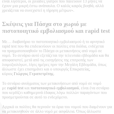
είναι λιγότεροι, οι χιλιάδες γιατροί που παλεύουν 13 μήνες να
έχουν μια μικρή έστω ανάπαυλα. Ο καλός καιρός βοηθά, αλλά
χρειάζεται να συνεχιστεί η τήρηση μέτρων».
Σκέψεις για Πάσχα στο χωριό με
πιστοποιητικό εμβολιασμού και rapid test
Με… διαβατήριο το πιστοποιητικό εμβολιασμού ή το αρνητικό
rapid test που θα επιδεικνύουν οι πολίτες στα διόδια, ενδέχεται
να πραγματοποιηθούν το Πάσχα οι μετακινήσεις από νομό σε
νομό. Το σενάριο αυτό εξετάζεται την τελευταία εβδομάδα και θα
αποφασιστεί, μετά από τις εισηγήσεις της επιτροπής των
λοιμοξιολόγων, λίγες ημέρες πριν την Μεγάλη Εβδομάδα, όπως
άλλωστε έχει επισημάνει και ο υπουργός Επικρατείας,
κύριος
Γιώργος Γεραπετρίτης
.
Το σενάριο ανοίγματος των μετακινήσεων από νομό σε νομό
με
rapid test
και
πιστοποιητικό εμβολιασμού
, είναι ένα σενάριο
που κερδίζει καθημερινά έδαφος λόγω πολλών παραγόντων που
προσμετρούνται σε αυτό το ενδεχόμενο.
Αρχικά οι πολίτες θα περνούν τα όρια του νομού που διαμένουν για
να μετακινηθούν σε άλλο νομό με ασφάλεια. Όπως άλλωστε