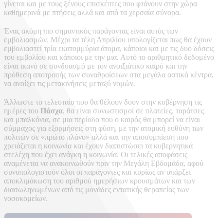
γίνεται και με τους ξένους επισκέπτες που φτάνουν στην χώρα
καθημερινά με πτήσεις αλλά και από τα χερσαία σύνορα.
Ένας ακόμη πιο σημαντικός παράγοντας είναι αυτός των
εμβολιασμών. Μέχρι τα τέλη Απριλίου υπολογίζεται πως θα έχουν
εμβολιαστεί τρία εκατομμύρια άτομα, κάποιοι και με τις δυο δόσεις
του εμβολίου και κάποιοι με την μια. Αυτό το αριθμητικό δεδομένο
είναι ικανό σε συνδυασμό με τον ανοιξιάτικο καιρό και την
πρόθεση αποτροπής των συναθροίσεων στα μεγάλα αστικά κέντρα,
να ανοίξει τις μετακινήσεις μεταξύ νομών.
Άλλωστε το τελευταίο που θα θέλουν δουν στην κυβέρνηση τις
ημέρες του
Πάσχα
, θα είναι συνωστισμοί σε πλατείες, ταράτσες
και μπαλκόνια, σε μια περίοδο που ο καιρός θα μπορεί να είναι
σύμμαχος για εξορμήσεις στη φύση, με την ατομική ευθύνη των
πολιτών σε «πρώτο πλάνο» αλλά και την αποσυμπίεση που
χρειάζεται η κοινωνία και έχουν διαπιστώσει τα κυβερνητικά
στελέχη που έχει ανάγκη η κοινωνία. Οι τελικές αποφάσεις
αναμένεται να ανακοινωθούν πριν την Μεγάλη Εβδομάδα, αφού
συνυπολογιστούν όλοι οι παράγοντες και κυρίως αν υπάρξει
αποκλιμάκωση του αριθμού ημερήσιων κρουσμάτων και των
διασωληνωμένων από τις μονάδες εντατικής θεραπείας των
νοσοκομείων.