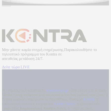
Μην χάνετε καμία στιγμή ενημέρωσης.Παρακολουθήστε το
τηλεοπτικό πρόγραμμα του
Kontra
σε
απευθείας μετάδοση
24/7.
Δείτε τώρα LIVE
Η ενημερωτική ιστοσελίδα
kontranews.gr
είναι μέλος του Kontra
Media Group ανάμεσα στα υπόλοιπα μέσα του ομίλου που είναι: ο
περιφερειακός ενημερωτικός τηλεοπτικός σταθμός
Kontra
, η
καθημερινή πολιτική εφημερίδα
Kontra News
, η εβδομαδιαία
εφημερίδα
Κυριακάτικη Kontra News
, ο ενημερωτικός