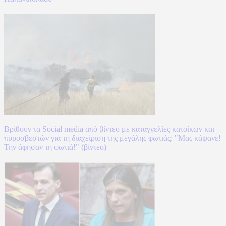
Βρίθουν τα Social media από βίντεο με καταγγελίες κατοίκων και
πυροσβεστών για τη διαχείριση της μεγάλης φωτιάς: "Μας κάψανε!
Την άφησαν τη φωτιά!" (βίντεο)