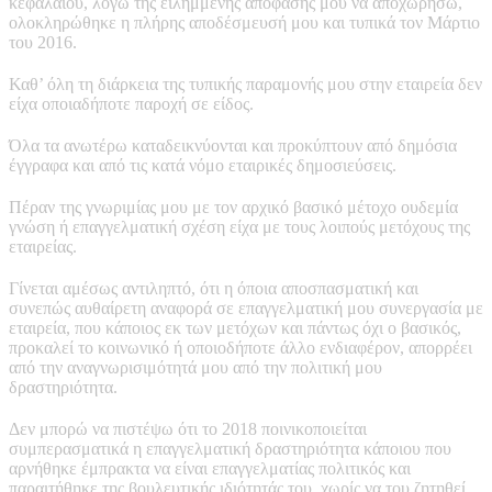
κεφαλαίου, λόγω της ειλημμένης απόφασής μου να αποχωρήσω,
ολοκληρώθηκε η πλήρης αποδέσμευσή μου και τυπικά τον Μάρτιο
του 2016.
Καθ’ όλη τη διάρκεια της τυπικής παραμονής μου στην εταιρεία δεν
είχα οποιαδήποτε παροχή σε είδος.
Όλα τα ανωτέρω καταδεικνύονται και προκύπτουν από δημόσια
έγγραφα και από τις κατά νόμο εταιρικές δημοσιεύσεις.
Πέραν της γνωριμίας μου με τον αρχικό βασικό μέτοχο ουδεμία
γνώση ή επαγγελματική σχέση είχα με τους λοιπούς μετόχους της
εταιρείας.
Γίνεται αμέσως αντιληπτό, ότι η όποια αποσπασματική και
συνεπώς αυθαίρετη αναφορά σε επαγγελματική μου συνεργασία με
εταιρεία, που κάποιος εκ των μετόχων και πάντως όχι ο βασικός,
προκαλεί το κοινωνικό ή οποιοδήποτε άλλο ενδιαφέρον, απορρέει
από την αναγνωρισιμότητά μου από την πολιτική μου
δραστηριότητα.
Δεν μπορώ να πιστέψω ότι το 2018 ποινικοποιείται
συμπερασματικά η επαγγελματική δραστηριότητα κάποιου που
αρνήθηκε έμπρακτα να είναι επαγγελματίας πολιτικός και
παραιτήθηκε της βουλευτικής ιδιότητάς του, χωρίς να του ζητηθεί.