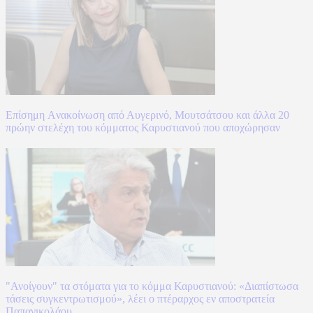
Επίσημη Aνακοίνωση από Αυγερινό, Μουτσάτσου και άλλα 20
πρώην στελέχη του κόμματος Καρυστιανού που αποχώρησαν
"Ανοίγουν" τα στόματα για το κόμμα Καρυστιανού: «Διαπίστωσα
τάσεις συγκεντρωτισμού», λέει ο πτέραρχος εν αποστρατεία
Παπανικολάου