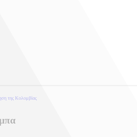
ηση της Κολομβίας
ύμπα