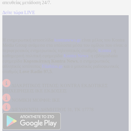
απευθείας μετάδοση
24/7.
Δείτε τώρα LIVE
Η ενημερωτική ιστοσελίδα
kontranews.gr
είναι μέλος του Kontra
Media Group ανάμεσα στα υπόλοιπα μέσα του ομίλου που είναι: ο
περιφερειακός ενημερωτικός τηλεοπτικός σταθμός
Kontra
, η
καθημερινή πολιτική εφημερίδα
Kontra News
, η εβδομαδιαία
εφημερίδα
Κυριακάτικη Kontra News
, ο ενημερωτικός
αθλητικός ιστότοπος
Filathlos.gr
και ο μουσικός ραδιοφωνικός
σταθμός
Love Radio 97,5
.
ΔΙΑΚΡΙΤΙΚΟΣ ΤΙΤΛΟΣ: KONTRA ΕΚΔΟΤΙΚΕΣ
ΕΠΙΧΕΙΡΗΣΕΙΣ ΙΚΕ ΕΚΔΟΣΕΙΣ
ΝΟΜΙΚΗ ΜΟΡΦΗ: ΙΚΕ
ΔΙΕΥΘΥΝΣΗ: ΔΗΜΗΤΡΟΣ 31, ΤΚ 17778