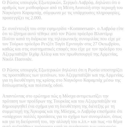
Ο Ρώσος υπουργός Εξωτερικών, Σεργκέι Λαβρόφ, δηλώνει ότι ο
αριθμός των μισθοφόρων από τη Μέση Ανατολή στην περιοχή του
Ναγκόρνο Καραμπάχ, σύμφωνα με τις υπάρχουσες πληροφορίες,
προσεγγίζει τις 2.000.
Σε συνέντευξή του στην εφημερίδα «Kommersant», ο Λαβρόφ είπε
ότι το ζήτημα αυτό τέθηκε από τον Ρώσο πρόεδρο Βλαντίμιρ
Πούτιν κατά τη διάρκεια της τηλεφωνικής συνομιλίας που είχε με
τον Τούρκο πρόεδρο Ρετζέπ Ταγίπ Ερντογάν στις 27 Οκτωβρίου,
καθώς και στις συστηματικές επαφές που είχε με τον πρόεδρο του
Αζερμπαϊτζάν Ιλχάμ Αλίεφ και τον πρωθυπουργό της Αρμενίας,
Νικόλ Πασινιάν.
Ο Ρώσος υπουργός Εξωτερικών δηλώνει ότι η Ρωσία υποστηρίζει
τις προσπάθειες των γειτόνων, του Αζερμπαϊτζάν και της Αρμενίας,
για τη διευθέτηση της κρίσης στο Ναγκόρνο Καραμπάχ μέσω της
διπλωματικής και πολιτικής οδού.
Απαντώντας στο ερώτημα πώς η Μόσχα αντιμετωπίζει την
πρόταση των προέδρων της Τουρκίας και του Αζερμπαϊτζάν να
δημιουργηθεί ένα σχήμα για τη διευθέτηση της διένεξης με τη
συμμετοχή της Άγκυρας και της Μόσχας, ο Λαβρόφ επισήμανε ότι
«υπάρχουν πολλές προτάσεις για το σχήμα των συνομιλιών, όπως
και για τη διεύρυνσή του, την αλλαγή του κ.λπ.» και πως «το θέμα
αυτό συζητήθηκε πρόσφατα κατά τη συνάντηση των υπουργών