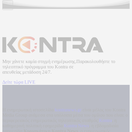
Μην χάνετε καμία στιγμή ενημέρωσης.Παρακολουθήστε το
τηλεοπτικό πρόγραμμα του
Kontra
σε
απευθείας μετάδοση
24/7.
Δείτε τώρα LIVE
Η ενημερωτική ιστοσελίδα
kontranews.gr
είναι μέλος του Kontra
Media Group ανάμεσα στα υπόλοιπα μέσα του ομίλου που είναι: ο
περιφερειακός ενημερωτικός τηλεοπτικός σταθμός
Kontra
, η
καθημερινή πολιτική εφημερίδα
Kontra News
, η εβδομαδιαία
εφημερίδα
Κυριακάτικη Kontra News
, ο ενημερωτικός