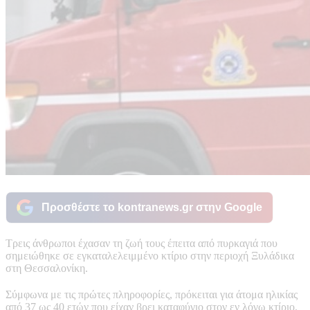
Προσθέστε το kontranews.gr στην Google
Τρεις άνθρωποι έχασαν τη ζωή τους έπειτα από πυρκαγιά που
σημειώθηκε σε εγκαταλελειμμένο κτίριο στην περιοχή Ξυλάδικα
στη Θεσσαλονίκη.
Σύμφωνα με τις πρώτες πληροφορίες, πρόκειται για άτομα ηλικίας
από 37 ως 40 ετών που είχαν βρει καταφύγιο στον εν λόγω κτίριο.