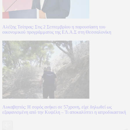
Αλέξης Τσίπρας: Στις 2 Σεπτεμβρίου η παρουσίαση του
οικονομικού προγράμματος της ΕΛ.Α.Σ στη Θεσσαλονίκη
Λυκαβηττός: Η σορός ανήκει σε 57χρονη, είχε δηλωθεί ως
εξαφανισμένη από την Κυψέλη – Τι αποκαλύπτει η ιατροδικαστική