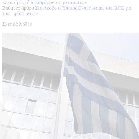
κλειστή δομή προσφύγων και μεταναστών
Επόμενο άρθρο
Στη Λέσβο ο Ύπατος Εκπρόσωπος του ΟΗΕ για
τους πρόσφυγες
»
Σχετικά Άρθρα