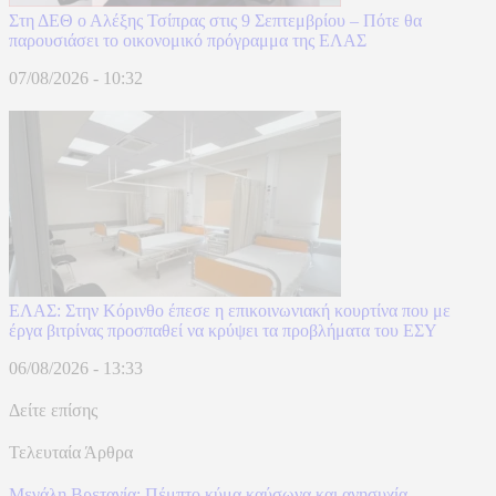
Στη ΔΕΘ ο Αλέξης Τσίπρας στις 9 Σεπτεμβρίου – Πότε θα
παρουσιάσει το οικονομικό πρόγραμμα της ΕΛΑΣ
07/08/2026 - 10:32
ΕΛΑΣ: Στην Κόρινθο έπεσε η επικοινωνιακή κουρτίνα που με
έργα βιτρίνας προσπαθεί να κρύψει τα προβλήματα του ΕΣΥ
06/08/2026 - 13:33
Δείτε επίσης
Τελευταία Άρθρα
Μεγάλη Βρετανία: Πέμπτο κύμα καύσωνα και ανησυχία