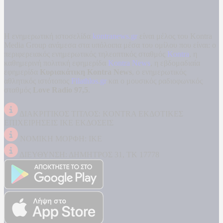
Η ενημερωτική ιστοσελίδα
kontranews.gr
είναι μέλος του Kontra
Media Group ανάμεσα στα υπόλοιπα μέσα του ομίλου που είναι: ο
περιφερειακός ενημερωτικός τηλεοπτικός σταθμός
Kontra
, η
καθημερινή πολιτική εφημερίδα
Kontra News
, η εβδομαδιαία
εφημερίδα
Κυριακάτικη Kontra News
, ο ενημερωτικός
αθλητικός ιστότοπος
Filathlos.gr
και ο μουσικός ραδιοφωνικός
σταθμός
Love Radio 97,5
.
ΔΙΑΚΡΙΤΙΚΟΣ ΤΙΤΛΟΣ: KONTRA ΕΚΔΟΤΙΚΕΣ
ΕΠΙΧΕΙΡΗΣΕΙΣ ΙΚΕ ΕΚΔΟΣΕΙΣ
ΝΟΜΙΚΗ ΜΟΡΦΗ: ΙΚΕ
ΔΙΕΥΘΥΝΣΗ: ΔΗΜΗΤΡΟΣ 31, ΤΚ 17778