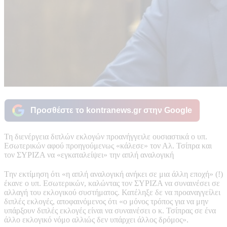
Προσθέστε το kontranews.gr στην Google
Τη διενέργεια διπλών εκλογών προανήγγειλε ουσιαστικά ο υπ.
Εσωτερικών αφού προηγούμενως «κάλεσε» τον Αλ. Τσίπρα και
τον ΣΥΡΙΖΑ να «εγκαταλείψει» την απλή αναλογική
Tην εκτίμηση ότι «η απλή αναλογική ανήκει σε μια άλλη εποχή» (!)
έκανε ο υπ. Εσωτερικών, καλώντας τον ΣΥΡΙΖΑ να συναινέσει σε
αλλαγή του εκλογικού συστήματος. Κατέληξε δε να προαναγγείλει
διπλές εκλογές, αποφαινόμενος ότι «ο μόνος τρόπος για να μην
υπάρξουν διπλές εκλογές είναι να συναινέσει ο κ. Τσίπρας σε ένα
άλλο εκλογικό νόμο αλλιώς δεν υπάρχει άλλος δρόμος».