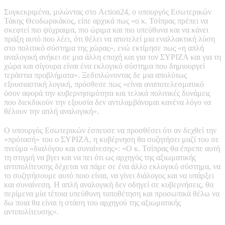
Συγκεκριμένα, μιλώντας στο Action24, ο υπουργός Eσωτερικών
Τάκης Θεοδωρικάκος, είπε αρχικά πως «ο κ. Τσίπρας πρέπει να
σκεφτεί πιο ψύχραιμα, πιο ώριμα και πιο υπεύθυνα και να κάνει
πράξη αυτό που λέει, ότι θέλει να αποτελεί μια εναλλακτική λύση
στο πολιτικό σύστημα της χώρας», ενώ εκτίμησε πως «η απλή
αναλογική ανήκει σε μια άλλη εποχή και για τον ΣΥΡΙΖΑ και για τη
χώρα και σίγουρα είναι ένα εκλογικό σύστημα που δημιουργεί
τεράστια προβλήματα». Ξεδιπλώνοντας δε μια απολύτως
εξουσιαστική λογική, πρόσθεσε πως «είναι αναποτελεσματικό
όσον αφορά την κυβερνησιμότητα και τελικά πολιτικές δυνάμεις
που διεκδικούν την εξουσία δεν αντιλαμβάνομαι κανένα λόγο να
θέλουν την απλή αναλογική».
Ο υπουργός Εσωτερικών έσπευσε να προσθέσει ότι αν δεχθεί την
«πρότασή» του ο ΣΥΡΙΖΑ, η κυβέρνηση θα συζητήσει μαζί του σε
πνεύμα «διαλόγου και συναίνεσης»: «Ο κ. Τσίπρας θα έπρεπε αυτή
τη στιγμή να βγει και να πει ότι ως αρχηγός της αξιωματικής
αντιπολίτευσης δέχεται να πάμε σε ένα άλλο εκλογικό σύστημα, να
το συζητήσουμε αυτό ποιο είναι, να γίνει διάλογος και να υπάρξει
και συναίνεση. Η απλή αναλογική δεν οδηγεί σε κυβερνήσεις, θα
περίμενα μία τέτοια υπεύθυνη τοποθέτηση και προσωπικά θέλω να
δω ποια θα είναι η στάση του αρχηγού της αξιωματικής
αντιπολίτευσης».