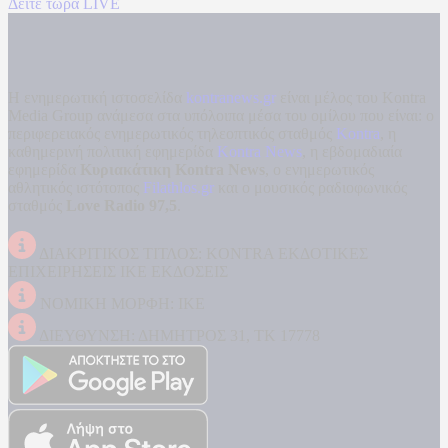
Δείτε τώρα LIVE
Η ενημερωτική ιστοσελίδα
kontranews.gr
είναι μέλος του Kontra
Media Group ανάμεσα στα υπόλοιπα μέσα του ομίλου που είναι: ο
περιφερειακός ενημερωτικός τηλεοπτικός σταθμός
Kontra
, η
καθημερινή πολιτική εφημερίδα
Kontra News
, η εβδομαδιαία
εφημερίδα
Κυριακάτικη Kontra News
, ο ενημερωτικός
αθλητικός ιστότοπος
Filathlos.gr
και ο μουσικός ραδιοφωνικός
σταθμός
Love Radio 97,5
.
ΔΙΑΚΡΙΤΙΚΟΣ ΤΙΤΛΟΣ: KONTRA ΕΚΔΟΤΙΚΕΣ
ΕΠΙΧΕΙΡΗΣΕΙΣ ΙΚΕ ΕΚΔΟΣΕΙΣ
ΝΟΜΙΚΗ ΜΟΡΦΗ: ΙΚΕ
ΔΙΕΥΘΥΝΣΗ: ΔΗΜΗΤΡΟΣ 31, ΤΚ 17778