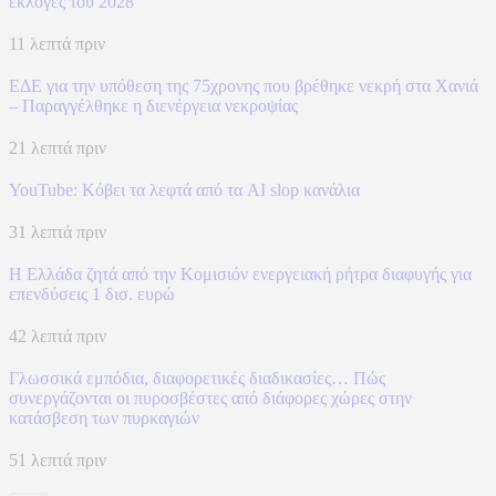
εκλογές του 2028
11 λεπτά πριν
ΕΔΕ για την υπόθεση της 75χρονης που βρέθηκε νεκρή στα Χανιά
– Παραγγέλθηκε η διενέργεια νεκροψίας
21 λεπτά πριν
YouTube: Κόβει τα λεφτά από τα AI slop κανάλια
31 λεπτά πριν
Η Ελλάδα ζητά από την Κομισιόν ενεργειακή ρήτρα διαφυγής για
επενδύσεις 1 δισ. ευρώ
42 λεπτά πριν
Γλωσσικά εμπόδια, διαφορετικές διαδικασίες… Πώς
συνεργάζονται οι πυροσβέστες από διάφορες χώρες στην
κατάσβεση των πυρκαγιών
51 λεπτά πριν