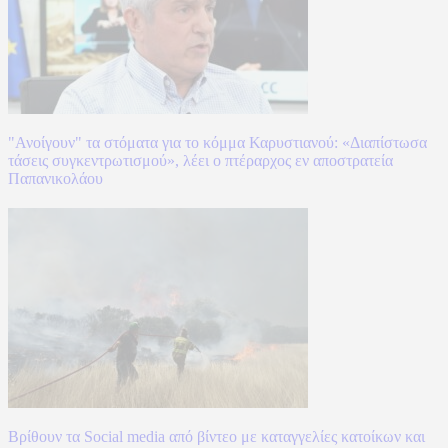
"Ανοίγουν" τα στόματα για το κόμμα Καρυστιανού: «Διαπίστωσα
τάσεις συγκεντρωτισμού», λέει ο πτέραρχος εν αποστρατεία
Παπανικολάου
Βρίθουν τα Social media από βίντεο με καταγγελίες κατοίκων και