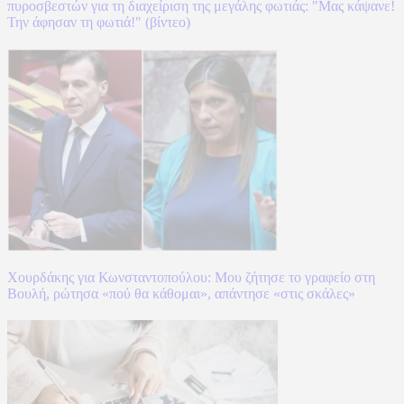
πυροσβεστών για τη διαχείριση της μεγάλης φωτιάς: "Μας κάψανε!
Την άφησαν τη φωτιά!" (βίντεο)
Χουρδάκης για Κωνσταντοπούλου: Μου ζήτησε το γραφείο στη
Βουλή, ρώτησα «πού θα κάθομαι», απάντησε «στις σκάλες»