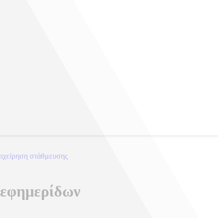
πιχείρηση στάθμευσης
σας χορού στον Λευκό Οίκο
 εφημερίδων