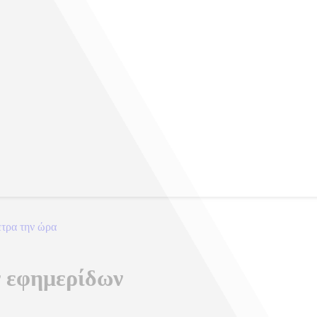
ετρα την ώρα
ν εφημερίδων