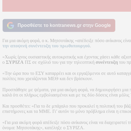
Προσθέστε το kontranews.gr στην Google
Για μια ακόμη φορά, ο κ. Μητσοτάκης «απέδειξε πόσο ανίκανος είναι
την αποψινή συνέντευξη του πρωθυπουργού
.
«Χωρίς ίχνος ουσιαστικής αυτοκριτικής και έχοντας χάσει κάθε αξι
ο
ΣΥΡΙΖΑ
ΠΣ σε σχόλιό του για την τηλεοπτική
συνέντευξη
του π
«Την ώρα που το ΕΣΥ καταρρέει και οι εργαζόμενοι σε αυτό καταγ
πολίτες που χρειάζονται ΜΕΘ και δεν βρίσκουν.
Προσπάθησε με ψέματα, για μια ακόμη φορά, να δημιουργήσει μια π
καλά ότι οι πλήρως εμβολιασμένοι και με τις δύο δόσεις είναι μόλις
Και προσθέτει: «Για το δε μπάχαλο που προκαλεί η πολιτική του βάζ
επιστήμονες και τα ΜΜΕ. Γι’ αυτόν το μόνο πρόβλημα είναι η επικο
«Για μια ακόμη φορά απέδειξε πόσο ανίκανος είναι να διαχειριστεί τ
όνομα: Μητσοτάκης», κατέληξε ο ΣΥΡΙΖΑ.