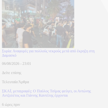
Συρία: Αναφορές για πολλούς νεκρούς μετά από έκρηξη στη
Δαμασκό
06/08/2026 - 23:01
Δείτε επίσης
Τελευταία Άρθρα
ΣΚΑΪ, μεταγραφές: Ο Παύλος Τσίμας φεύγει, οι Αντώνης
Αντζολέτος και Γιάννης Καντέλης έρχονται
6 ώρες πριν