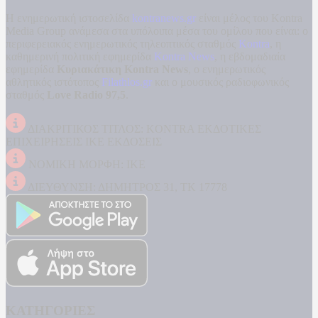
Η ενημερωτική ιστοσελίδα
kontranews.gr
είναι μέλος του Kontra
Media Group ανάμεσα στα υπόλοιπα μέσα του ομίλου που είναι: ο
περιφερειακός ενημερωτικός τηλεοπτικός σταθμός
Kontra
, η
καθημερινή πολιτική εφημερίδα
Kontra News
, η εβδομαδιαία
εφημερίδα
Κυριακάτικη Kontra News
, ο ενημερωτικός
αθλητικός ιστότοπος
Filathlos.gr
και ο μουσικός ραδιοφωνικός
σταθμός
Love Radio 97,5
.
ΔΙΑΚΡΙΤΙΚΟΣ ΤΙΤΛΟΣ: KONTRA ΕΚΔΟΤΙΚΕΣ
ΕΠΙΧΕΙΡΗΣΕΙΣ ΙΚΕ ΕΚΔΟΣΕΙΣ
ΝΟΜΙΚΗ ΜΟΡΦΗ: ΙΚΕ
ΔΙΕΥΘΥΝΣΗ: ΔΗΜΗΤΡΟΣ 31, ΤΚ 17778
ΚΑΤΗΓΟΡΙΕΣ