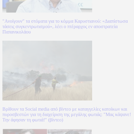
"Ανοίγουν" τα στόματα για το κόμμα Καρυστιανού: «Διαπίστωσα
τάσεις συγκεντρωτισμού», λέει ο πτέραρχος εν αποστρατεία
Παπανικολάου
Βρίθουν τα Social media από βίντεο με καταγγελίες κατοίκων και
πυροσβεστών για τη διαχείριση της μεγάλης φωτιάς: "Μας κάψανε!
Την άφησαν τη φωτιά!" (βίντεο)