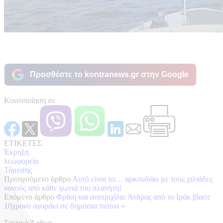
Προσθέστε το kontranews.gr στην Google
Κοινοποίηση σε
ΕΤΙΚΕΤΕΣ
Έκρηξη
λεωφορείο
Τάμεσης
Προηγούμενο άρθρο
Αυτό είναι το… αρκουδάκι με τους χιλιάδες
νονούς από κάθε γωνιά του πλανήτη!
Επόμενο άρθρο
Φρίκη και ανατριχίλα: Άνδρας από το Ιράκ βίασε
10χρονο αγοράκι σε δημόσια πισίνα
»
Σχετικά Άρθρα