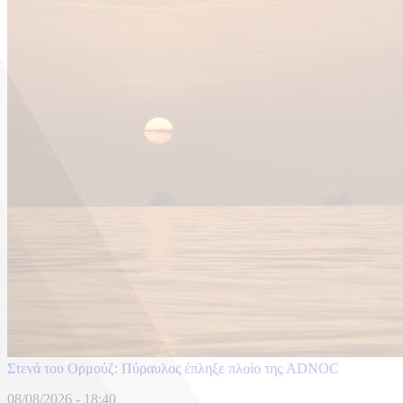
Στενά του Ορμούζ: Πύραυλος έπληξε πλοίο της ADNOC
08/08/2026 - 18:40