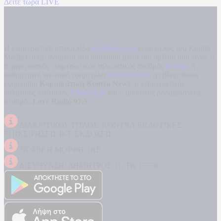
Δείτε τώρα LIVE
Η ενημερωτική ιστοσελίδα
kontranews.gr
είναι μέλος του Kontra
Media Group ανάμεσα στα υπόλοιπα μέσα του ομίλου που είναι: ο
περιφερειακός ενημερωτικός τηλεοπτικός σταθμός
Kontra
, η
καθημερινή πολιτική εφημερίδα
Kontra News
, η εβδομαδιαία
εφημερίδα
Κυριακάτικη Kontra News
, ο ενημερωτικός
αθλητικός ιστότοπος
Filathlos.gr
και ο μουσικός ραδιοφωνικός
σταθμός
Love Radio 97,5
.
ΔΙΑΚΡΙΤΙΚΟΣ ΤΙΤΛΟΣ: KONTRA ΕΚΔΟΤΙΚΕΣ
ΕΠΙΧΕΙΡΗΣΕΙΣ ΙΚΕ ΕΚΔΟΣΕΙΣ
ΝΟΜΙΚΗ ΜΟΡΦΗ: ΙΚΕ
ΔΙΕΥΘΥΝΣΗ: ΔΗΜΗΤΡΟΣ 31, ΤΚ 17778