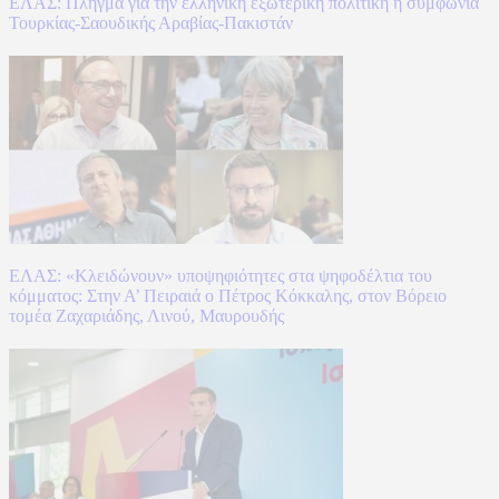
ΕΛΑΣ: Πλήγμα για την ελληνική εξωτερική πολιτική η συμφωνία
Τουρκίας-Σαουδικής Αραβίας-Πακιστάν
ΕΛΑΣ: «Κλειδώνουν» υποψηφιότητες στα ψηφοδέλτια του
κόμματος: Στην Α’ Πειραιά ο Πέτρος Κόκκαλης, στον Βόρειο
τομέα Ζαχαριάδης, Λινού, Μαυρουδής