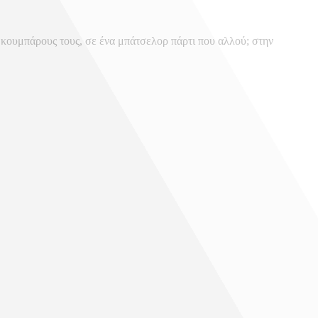
 κουμπάρους τους, σε ένα μπάτσελορ πάρτι που αλλού; στην