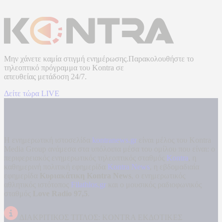
Μην χάνετε καμία στιγμή ενημέρωσης.Παρακολουθήστε το
τηλεοπτικό πρόγραμμα του
Kontra
σε
απευθείας μετάδοση
24/7.
Δείτε τώρα LIVE
Η ενημερωτική ιστοσελίδα
kontranews.gr
είναι μέλος του Kontra
Media Group ανάμεσα στα υπόλοιπα μέσα του ομίλου που είναι: ο
περιφερειακός ενημερωτικός τηλεοπτικός σταθμός
Kontra
, η
καθημερινή πολιτική εφημερίδα
Kontra News
, η εβδομαδιαία
εφημερίδα
Κυριακάτικη Kontra News
, ο ενημερωτικός
αθλητικός ιστότοπος
Filathlos.gr
και ο μουσικός ραδιοφωνικός
σταθμός
Love Radio 97,5
.
ΔΙΑΚΡΙΤΙΚΟΣ ΤΙΤΛΟΣ: KONTRA ΕΚΔΟΤΙΚΕΣ