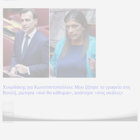
Χουρδάκης για Κωνσταντοπούλου: Μου ζήτησε το γραφείο στη
Βουλή, ρώτησα «πού θα κάθομαι», απάντησε «στις σκάλες»