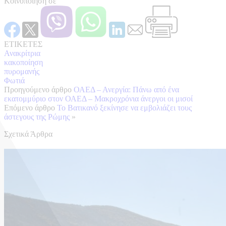
Κοινοποίηση σε
ΕΤΙΚΕΤΕΣ
Ανακρίτρια
κακοποίηση
πυρομανής
Φωτιά
Προηγούμενο άρθρο
ΟΑΕΔ – Ανεργία: Πάνω από ένα
εκατομμύριο στον ΟΑΕΔ – Μακροχρόνια άνεργοι οι μισοί
Επόμενο άρθρο
Το Βατικανό ξεκίνησε να εμβολιάζει τους
άστεγους της Ρώμης
»
Σχετικά Άρθρα