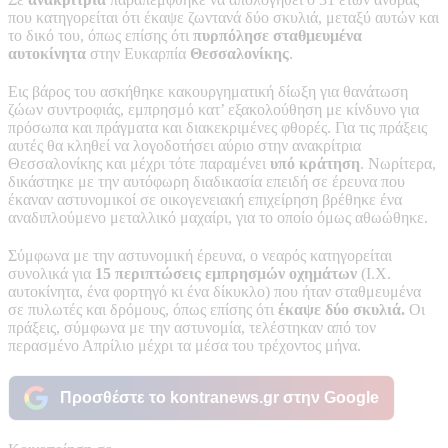
που κατηγορείται ότι έκαψε ζωντανά δύο σκυλιά, μεταξύ αυτών και
το δικό του, όπως επίσης ότι
πυρπόλησε σταθμευμένα
αυτοκίνητα
στην Ευκαρπία
Θεσσαλονίκης
.
Εις βάρος του ασκήθηκε κακουργηματική δίωξη για θανάτωση
ζώων συντροφιάς, εμπρησμό κατ’ εξακολούθηση με κίνδυνο για
πρόσωπα και πράγματα και διακεκριμένες φθορές. Για τις πράξεις
αυτές θα κληθεί να λογοδοτήσει αύριο στην ανακρίτρια
Θεσσαλονίκης και μέχρι τότε παραμένει
υπό κράτηση
. Νωρίτερα,
δικάστηκε με την αυτόφωρη διαδικασία επειδή σε έρευνα που
έκαναν αστυνομικοί σε οικογενειακή επιχείρηση βρέθηκε ένα
αναδιπλούμενο μεταλλικό μαχαίρι, για το οποίο όμως αθωώθηκε.
Σύμφωνα με την αστυνομική έρευνα, ο νεαρός κατηγορείται
συνολικά για
15 περιπτώσεις εμπρησμών οχημάτων
(Ι.Χ.
αυτοκίνητα, ένα φορτηγό κι ένα δίκυκλο) που ήταν σταθμευμένα
σε πυλωτές και δρόμους, όπως επίσης ότι
έκαψε δύο σκυλιά.
Οι
πράξεις, σύμφωνα με την αστυνομία, τελέστηκαν από τον
περασμένο Απρίλιο μέχρι τα μέσα του τρέχοντος μήνα.
Προσθέστε το kontranews.gr στην Google