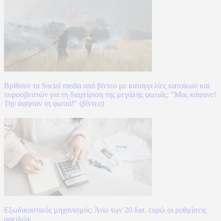
Βρίθουν τα Social media από βίντεο με καταγγελίες κατοίκων και
πυροσβεστών για τη διαχείριση της μεγάλης φωτιάς: "Μας κάψανε!
Την άφησαν τη φωτιά!" (βίντεο)
Εξωδικαστικός μηχανισμός: Άνω των 20 δισ. ευρώ οι ρυθμίσεις
οφειλών