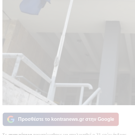
Προσθέστε το kontranews.gr στην Google
Σε
ανακρίτρια
παραπέμφθηκε να απολογηθεί ο 31 ετών άνδρας