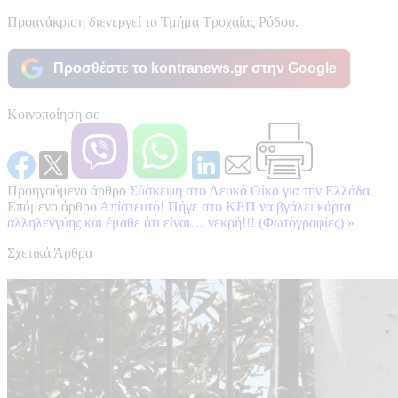
Προανάκριση διενεργεί το Τμήμα Τροχαίας Ρόδου.
Προσθέστε το kontranews.gr στην Google
Κοινοποίηση σε
Προηγούμενο άρθρο
Σύσκεψη στο Λευκό Οίκο για την Ελλάδα
Επόμενο άρθρο
Απίστευτο! Πήγε στο ΚΕΠ να βγάλει κάρτα
αλληλεγγύης και έμαθε ότι είναι… νεκρή!!! (Φωτογραφίες)
»
Σχετικά Άρθρα