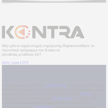
Μην χάνετε καμία στιγμή ενημέρωσης.Παρακολουθήστε το
τηλεοπτικό πρόγραμμα του
Kontra
σε
απευθείας μετάδοση
24/7.
Δείτε τώρα LIVE
Η ενημερωτική ιστοσελίδα
kontranews.gr
είναι μέλος του Kontra
Media Group ανάμεσα στα υπόλοιπα μέσα του ομίλου που είναι: ο
περιφερειακός ενημερωτικός τηλεοπτικός σταθμός
Kontra
, η
καθημερινή πολιτική εφημερίδα
Kontra News
, η εβδομαδιαία
εφημερίδα
Κυριακάτικη Kontra News
, ο ενημερωτικός
αθλητικός ιστότοπος
Filathlos.gr
και ο μουσικός ραδιοφωνικός