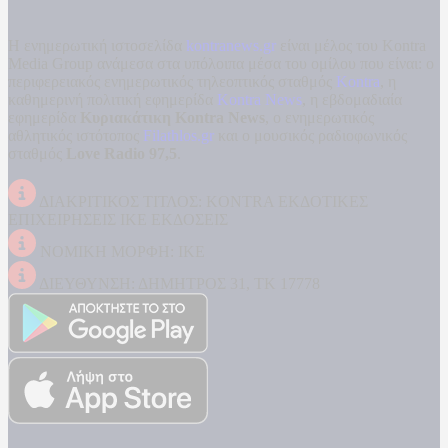
Η ενημερωτική ιστοσελίδα
kontranews.gr
είναι μέλος του Kontra
Media Group ανάμεσα στα υπόλοιπα μέσα του ομίλου που είναι: ο
περιφερειακός ενημερωτικός τηλεοπτικός σταθμός
Kontra
, η
καθημερινή πολιτική εφημερίδα
Kontra News
, η εβδομαδιαία
εφημερίδα
Κυριακάτικη Kontra News
, ο ενημερωτικός
αθλητικός ιστότοπος
Filathlos.gr
και ο μουσικός ραδιοφωνικός
σταθμός
Love Radio 97,5
.
ΔΙΑΚΡΙΤΙΚΟΣ ΤΙΤΛΟΣ: KONTRA ΕΚΔΟΤΙΚΕΣ
ΕΠΙΧΕΙΡΗΣΕΙΣ ΙΚΕ ΕΚΔΟΣΕΙΣ
ΝΟΜΙΚΗ ΜΟΡΦΗ: ΙΚΕ
ΔΙΕΥΘΥΝΣΗ: ΔΗΜΗΤΡΟΣ 31, ΤΚ 17778