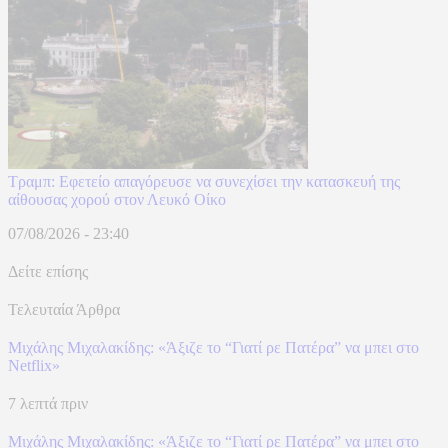
Τραμπ: Εφετείο απαγόρευσε να συνεχίσει την κατασκευή της
αίθουσας χορού στον Λευκό Οίκο
07/08/2026 - 23:40
Δείτε επίσης
Τελευταία Άρθρα
Μιχάλης Μιχαλακίδης: «Άξιζε το “Γιατί ρε Πατέρα” να μπει στο
Netflix»
7 λεπτά πριν
Μιχάλης Μιχαλακίδης: «Άξιζε το “Γιατί ρε Πατέρα” να μπει στο