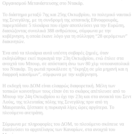
Οργανισμού Μετανάστευσης στο Ντακάρ.
Το διάστημα μεταξύ 7ης και 25ης Οκτωβρίου, το πολεμικό ναυτικό
της Σενεγάλης, με τη συνδρομή της ισπανικής Εθνοφρουράς,
παρεμπόδισε 5 πλοιάρια που είχαν αποπλεύσει για την Ευρώπη,
διασώζοντας συνολικά 388 ανθρώπους, σύμφωνα με την
κυβέρνηση, η οποία έκανε λόγο για τη σύλληψη “28 φερόμενων”
διακινητών.
Ένα από τα πλοιάρια αυτά υπέστη σοβαρές ζημιές, όταν
εκδηλώθηκε εκεί πυρκαγιά την 23η Οκτωβρίου, ενώ έπλεε στα
ανοιχτά του Μπουρ, σε απόσταση άνω των 80 χλμ νοτιοανατολικά
του Ντακάρ. Τη φωτιά προκάλεσε η “έκρηξη σε μία μηχανή και η
διαρροή καυσίμων”, σύμφωνα με την κυβέρνηση.
Η εκδοχή του ΔΟΜ είναι ελαφρώς διαφορετική. Μέλη των
τοπικών κοινοτήτων τους είπαν ότι το σκάφος απέπλευσε από το
Μπουρ την 24η Οκτωβρίου κι όχι την 23η και στα ανοικτά του Σεντ
Λούις, της τελευταίας πόλης της Σενεγάλης πριν από τη
Μαυριτανία, ξέσπασε η πυρκαγιά λίγες ώρες αργότερα. Το
πλεούμενο ανετράπη.
Σύμφωνα με πληροφορίες του ΔΟΜ, το πλεούμενο σκόπευε να
διαπλεύσει το αρχιπέλαγος των Καναρίων, στα ανοιχτά του