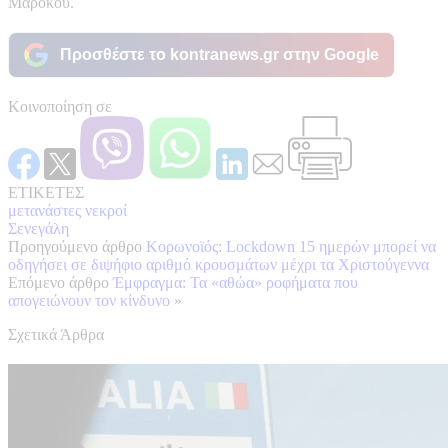
Μαρόκου.
Προσθέστε το kontranews.gr στην Google
Κοινοποίηση σε
ΕΤΙΚΕΤΕΣ
μετανάστες νεκροί
Σενεγάλη
Προηγούμενο άρθρο
Κορωνοϊός: Lockdown 15 ημερών μπορεί να
οδηγήσει σε διψήφιο αριθμό κρουσμάτων μέχρι τα Χριστούγεννα
Επόμενο άρθρο
Έμφραγμα: Τα «αθώα» ροφήματα που
απογειώνουν τον κίνδυνο
»
Σχετικά Άρθρα