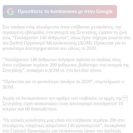
Προσθέστε το kontranews.gr στην Google
Στο ναυάγιο ενός πλεούμενου όπου επέβαιναν μετανάστες, την
περασμένη εβδομάδα, στα ανοιχτά της Σενεγάλης, έχασαν τη ζωή
τους “Τουλάχιστον 140 άνθρωποι”, όπως έγινε σήμερα γνωστό από
τον Διεθνή Οργανισμό Μετανάστευσης (ΔΟΜ). Πρόκειται για το
φονικότερο δυστύχημα αυτού του είδους το 2020.
“Τουλάχιστον 140 άνθρωποι πνίγηκαν αφότου το σκάφος τους,
όπου επέβαιναν περίπου 200 άνθρωποι, βυθίστηκε στα ανοιχτά της
Σενεγάλης”, αναφέρει ο ΔΟΜ σε ένα δελτίου τύπου.
“Πρόκειται για το φονικότερο ναυάγιο το 2020”, συμπλήρωσε ο
ΔΟΜ.
Χωρίς να διευκρινίσουν τον αριθμό των επιβατών, οι αρχές της
Σενεγάλης είχαν ανακοινώσει έναν απολογισμό τουλάχιστον 10
νεκρών και 60 διασωθέντων.
“Οι τοπικές κοινότητες μας είπαν ότι επέβαιναν περίπου 200 στο
πλεούμενο, επομένως απομένουν 140 αγνοούμενοι”, διευκρίνισε
στο Γαλλικό Πρακτορείο μια εκπρόσωπος τύπου του Διεθνούς