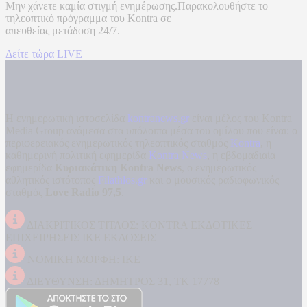
Μην χάνετε καμία στιγμή ενημέρωσης.Παρακολουθήστε το
τηλεοπτικό πρόγραμμα του
Kontra
σε
απευθείας μετάδοση
24/7.
Δείτε τώρα LIVE
Η ενημερωτική ιστοσελίδα
kontranews.gr
είναι μέλος του Kontra
Media Group ανάμεσα στα υπόλοιπα μέσα του ομίλου που είναι: ο
περιφερειακός ενημερωτικός τηλεοπτικός σταθμός
Kontra
, η
καθημερινή πολιτική εφημερίδα
Kontra News
, η εβδομαδιαία
εφημερίδα
Κυριακάτικη Kontra News
, ο ενημερωτικός
αθλητικός ιστότοπος
Filathlos.gr
και ο μουσικός ραδιοφωνικός
σταθμός
Love Radio 97,5
.
ΔΙΑΚΡΙΤΙΚΟΣ ΤΙΤΛΟΣ: KONTRA ΕΚΔΟΤΙΚΕΣ
ΕΠΙΧΕΙΡΗΣΕΙΣ ΙΚΕ ΕΚΔΟΣΕΙΣ
ΝΟΜΙΚΗ ΜΟΡΦΗ: ΙΚΕ
ΔΙΕΥΘΥΝΣΗ: ΔΗΜΗΤΡΟΣ 31, ΤΚ 17778