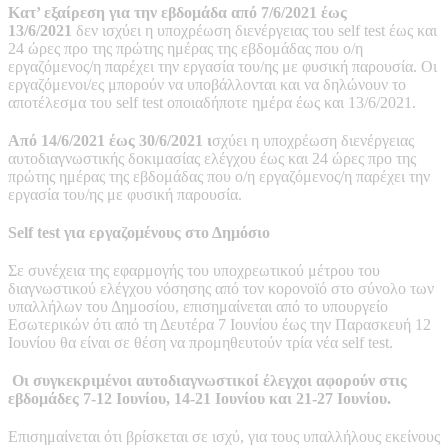
Κατ’ εξαίρεση για την εβδομάδα από 7/6/2021 έως
13/6/2021
δεν ισχύει η υποχρέωση διενέργειας του self test έως και
24 ώρες προ της πρώτης ημέρας της εβδομάδας που ο/η
εργαζόμενος/η παρέχει την εργασία του/ης με φυσική παρουσία. Οι
εργαζόμενοι/ες μπορούν να υποβάλλονται και να δηλώνουν το
αποτέλεσμα του self test οποιαδήποτε ημέρα έως και 13/6/2021.
Από 14/6/2021 έως 30/6/2021 ι
σχύει η υποχρέωση διενέργειας
αυτοδιαγνωστικής δοκιμασίας ελέγχου έως και 24 ώρες προ της
πρώτης ημέρας της εβδομάδας που ο/η εργαζόμενος/η παρέχει την
εργασία του/ης με φυσική παρουσία.
Self test για εργαζομένους στο Δημόσιο
Σε συνέχεια της εφαρμογής του υποχρεωτικού μέτρου του
διαγνωστικού ελέγχου νόσησης από τον κορονοϊό στο σύνολο των
υπαλλήλων του Δημοσίου, επισημαίνεται από το υπουργείο
Εσωτερικών ότι από τη Δευτέρα 7 Ιουνίου έως την Παρασκευή 12
Ιουνίου θα είναι σε θέση να προμηθευτούν τρία νέα self test.
Οι συγκεκριμένοι αυτοδιαγνωστικοί έλεγχοι αφορούν στις
εβδομάδες 7-12 Ιουνίου, 14-21 Ιουνίου και 21-27 Ιουνίου.
Επισημαίνεται ότι βρίσκεται σε ισχύ, για τους υπαλλήλους εκείνους