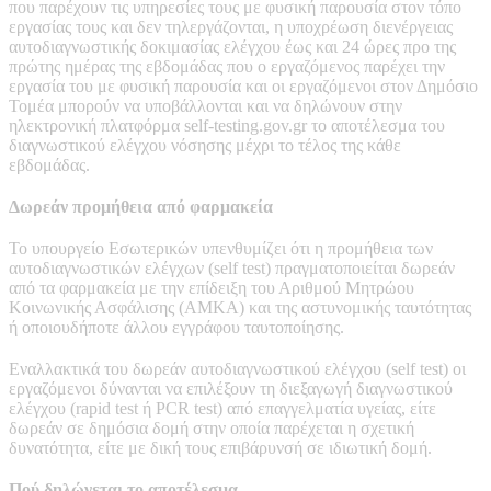
που παρέχουν τις υπηρεσίες τους με φυσική παρουσία στον τόπο
εργασίας τους και δεν τηλεργάζονται, η υποχρέωση διενέργειας
αυτοδιαγνωστικής δοκιμασίας ελέγχου έως και 24 ώρες προ της
πρώτης ημέρας της εβδομάδας που ο εργαζόμενος παρέχει την
εργασία του με φυσική παρουσία και οι εργαζόμενοι στον Δημόσιο
Τομέα μπορούν να υποβάλλονται και να δηλώνουν στην
ηλεκτρονική πλατφόρμα self-testing.gov.gr το αποτέλεσμα του
διαγνωστικού ελέγχου νόσησης μέχρι το τέλος της κάθε
εβδομάδας.
Δωρεάν προμήθεια από φαρμακεία
Το υπουργείο Εσωτερικών υπενθυμίζει ότι η προμήθεια των
αυτοδιαγνωστικών ελέγχων (self test) πραγματοποιείται δωρεάν
από τα φαρμακεία με την επίδειξη του Αριθμού Μητρώου
Κοινωνικής Ασφάλισης (ΑΜΚΑ) και της αστυνομικής ταυτότητας
ή οποιουδήποτε άλλου εγγράφου ταυτοποίησης.
Εναλλακτικά του δωρεάν αυτοδιαγνωστικού ελέγχου (self test) οι
εργαζόμενοι δύνανται να επιλέξουν τη διεξαγωγή διαγνωστικού
ελέγχου (rapid test ή PCR test) από επαγγελματία υγείας, είτε
δωρεάν σε δημόσια δομή στην οποία παρέχεται η σχετική
δυνατότητα, είτε με δική τους επιβάρυνσή σε ιδιωτική δομή.
Πού δηλώνεται το αποτέλεσμα