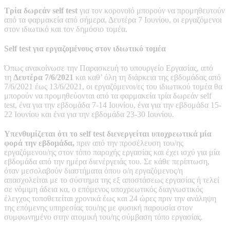
Τρία δωρεάν self test
για τον κορονοϊό μπορούν να προμηθευτούν
από τα φαρμακεία από σήμερα, Δευτέρα 7 Ιουνίου, οι εργαζόμενοι
στον ιδιωτικό και τον δημόσιο τομέα.
Self test για εργαζομένους στον ιδιωτικό τομέα
Όπως ανακοίνωσε την Παρασκευή το υπουργείο Εργασίας, από
τη
Δευτέρα 7/6/2021
και καθ’ όλη τη διάρκεια της εβδομάδας από
7/6/2021 έως 13/6/2021, οι εργαζόμενοι/ες του ιδιωτικού τομέα θα
μπορούν να προμηθεύονται από τα φαρμακεία τρία δωρεάν self
test, ένα για την εβδομάδα 7-14 Ιουνίου, ένα για την εβδομάδα 15-
22 Ιουνίου και ένα για την εβδομάδα 23-30 Ιουνίου.
Υπενθυμίζεται ότι το self test διενεργείται υποχρεωτικά μία
φορά την εβδομάδα,
πριν από την προσέλευση του/ης
εργαζόμενου/ης στον τόπο παροχής εργασίας και έχει ισχύ για μία
εβδομάδα από την ημέρα διενέργειάς του. Σε κάθε περίπτωση,
όταν μεσολαβούν διαστήματα όπου ο/η εργαζόμενος/η
απασχολείται με το σύστημα της εξ αποστάσεως εργασίας ή τελεί
σε νόμιμη άδεια κα, ο επόμενος υποχρεωτικός διαγνωστικός
έλεγχος τοποθετείται χρονικά έως και 24 ώρες πριν την ανάληψη
της επόμενης υπηρεσίας του/ης με φυσική παρουσία στον
συμφωνημένο στην ατομική του/ης σύμβαση τόπο εργασίας.