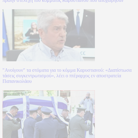
πρώην στελέχη του κόμματος Καρυστιανού που αποχώρησαν
"Ανοίγουν" τα στόματα για το κόμμα Καρυστιανού: «Διαπίστωσα
τάσεις συγκεντρωτισμού», λέει ο πτέραρχος εν αποστρατεία
Παπανικολάου