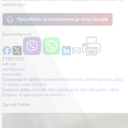
αποτέλεσμα.
Προσθέστε το kontranews.gr στην Google
Κοινοποίηση σε
ΕΤΙΚΕΤΕΣ
self test
εργαζόμενοι
κορωνοϊός
Προηγούμενο άρθρο
Ανακοινώνονται οι νέες αντικειμενικές αξίες:
Τι αλλάζει στον ΕΝΦΙΑ
Επόμενο άρθρο
Γιατί θα ρίξει χαλάζι αυτή την εβδομάδα – Πώς
εξηγούν το φαινόμενοι οι ειδικοί
»
Σχετικά Άρθρα