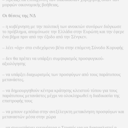
μορφών οικονομικής βοήθειας.
Οι θέσεις της ΝΔ
– η κυβέρνηση με την πολιτική των ανοικτών συνόρων διόγκωσε
το πρόβλημα, απομόνωσε την Ελλάδα στην Ευρώπη και την έφερε
ένα βήμα πριν από την έξοδο από την Σένγκεν.
– λέει «όχι» στο ενδεχόμενο βέτο στην επόμενη Σύνοδο Κορυφής
– δεν θα πρέπει να υπάρξει συμψιφισμός προσφυγικού-
αξιολόγησης
– να υπάρξει διαχωρισμός των προσφύγων από τους παράτυπους
μετανάστες.
– να δημιουργηθούν κέντρα κράτησης κλειστού τύπου για τους
παράτυπους μετανάστες μέχρι να ολοκληρωθεί η διαδικασία της
επιστροφής τους
– να μπουν εμπόδια στην ανεξέλεγκτη μετακίνηση προσφύγων και
μεταναστών μέσα στην χώρα
– να συμμετάσχει ενεργότερα ο Στρατός για να διασφαλιστεί η