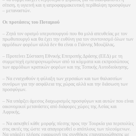
σίτιση, η υγιεινή και η ιατροφαρμακευτική περίθαλψη προσφύγων
– μεταναστών.
Οι προτάσεις του Ποταμιού
– Ζητά τον ορισμό υπερυπουργού που θα μιλά απευθείας με τον
πρωθυπουργό και θα έχει την ευθύνη για τον συντονισμό όλων των
αρμόδιων φορέων αλλά δεν θα είναι ο Γιάννης Μουζάλας.
– Προτείνει Σύσταση Εθνικής Επιτροπής Δράσης (ΕΕΔ) με τη
συμμετοχή εμπειρογνωμόνων από τα κόμματα και εκπροσώπους
των αρμόδιων κρατικών φορέων και της Τοπικής Αυτοδιοίκησης.
– Να ενισχυθούν η φύλαξη των χερσαίων και των θαλασσίων
συνόρων για την ασφάλεια της χώρας αλλά και την διάσωση των
προσφύγων.
– Να υπάρξει άμεσος διαχωρισμός προσφύγων και αυτών που είναι
οικονομικοί μετανάστες από διάφορες χώρες της Ασίας και
Αφρικής.
– Να ασκηθεί κάθε μορφής πίεσης προς την Τουρκία για περιπολίες
στις ακτές της ώστε να απαγορευθεί ο απόπλους των πλεούμενων.
Να υπάρξει πλήρης εφαρμογή της συνθήκης επαναπροώθησης με