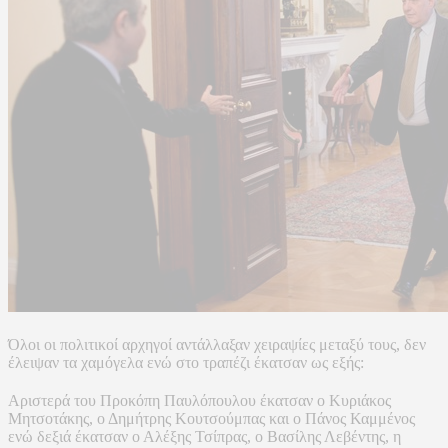
Όλοι οι πολιτικοί αρχηγοί αντάλλαξαν χειραψίες μεταξύ τους, δεν
έλειψαν τα χαμόγελα ενώ στο τραπέζι έκατσαν ως εξής:
Αριστερά του Προκόπη Παυλόπουλου έκατσαν ο Κυριάκος
Μητσοτάκης, ο Δημήτρης Κουτσούμπας και ο Πάνος Καμμένος
ενώ δεξιά έκατσαν ο Αλέξης Τσίπρας, ο Βασίλης Λεβέντης, η