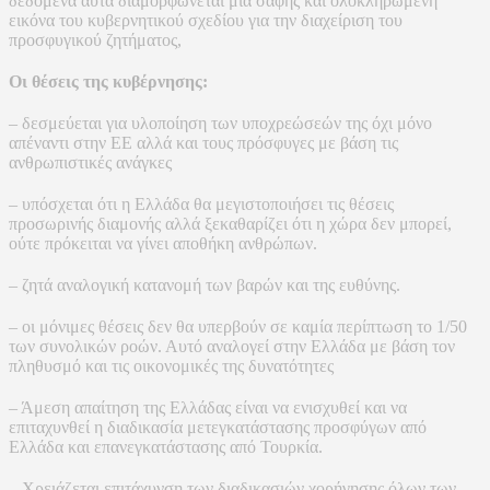
δεδομένα αυτά διαμορφώνεται μια σαφής και ολοκληρωμένη
εικόνα του κυβερνητικού σχεδίου για την διαχείριση του
προσφυγικού ζητήματος,
Οι θέσεις της κυβέρνησης:
– δεσμεύεται για υλοποίηση των υποχρεώσεών της όχι μόνο
απέναντι στην ΕΕ αλλά και τους πρόσφυγες με βάση τις
ανθρωπιστικές ανάγκες
– υπόσχεται ότι η Ελλάδα θα μεγιστοποιήσει τις θέσεις
προσωρινής διαμονής αλλά ξεκαθαρίζει ότι η χώρα δεν μπορεί,
ούτε πρόκειται να γίνει αποθήκη ανθρώπων.
– ζητά αναλογική κατανομή των βαρών και της ευθύνης.
– οι μόνιμες θέσεις δεν θα υπερβούν σε καμία περίπτωση το 1/50
των συνολικών ροών. Αυτό αναλογεί στην Ελλάδα με βάση τον
πληθυσμό και τις οικονομικές της δυνατότητες
– Άμεση απαίτηση της Ελλάδας είναι να ενισχυθεί και να
επιταχυνθεί η διαδικασία μετεγκατάστασης προσφύγων από
Ελλάδα και επανεγκατάστασης από Τουρκία.
– Χρειάζεται επιτάχυνση των διαδικασιών χορήγησης όλων των