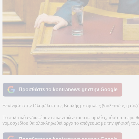
Προσθέστε το kontranews.gr στην Google
Ξεκίνησε στην Ολομέλεια της Βουλής με ομιλίες βουλευτών, η συζ
Το πολιτικό ενδιαφέρον επικεντρώνεται στις ομιλίες, τόσο του πρω
νομοσχεδίου θα ολοκληρωθεί αργά το απόγευμα με την ψήφισή του.