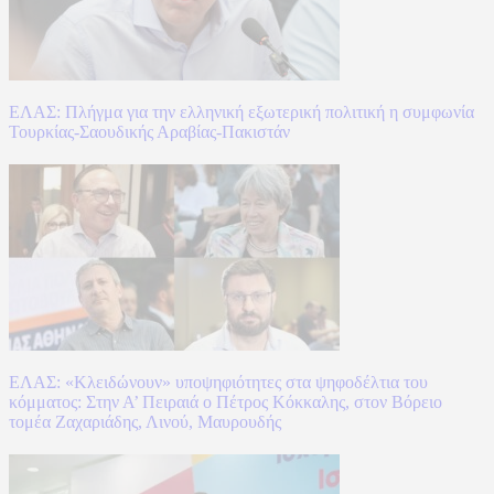
ΕΛΑΣ: Πλήγμα για την ελληνική εξωτερική πολιτική η συμφωνία
Τουρκίας-Σαουδικής Αραβίας-Πακιστάν
ΕΛΑΣ: «Κλειδώνουν» υποψηφιότητες στα ψηφοδέλτια του
κόμματος: Στην Α’ Πειραιά ο Πέτρος Κόκκαλης, στον Βόρειο
τομέα Ζαχαριάδης, Λινού, Μαυρουδής