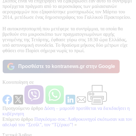
Σκοπός είναι να επιχειρήσει να εξακριβώσει εάν αυτό το συντρίμμι
προέρχεται πράγματι από το αεροσκάφος των μαλαισιανών
αερογραμμών που εξαφανίστηκε μυστηριωδώς τον Μάρτιο του
2014, μετέδωσε ένας δημοσιογράφος του Γαλλικού Πρακτορείου.
Η αυτοκινητοπομπή που μετέφερε τα συντρίμμια, τα οποία θα
βρεθούν στο μικροσκόπιο των πραγματογνωμόνων αρχής
γενομένης της Τετάρτης, έφθασε γύρω στις 18:30 ώρα Ελλάδας,
υπό αστυνομική συνοδεία. Το θραύσμα μήκους δύο μέτρων είχε
φθάσει στο Παρίσι σήμερα νωρίς το πρωί.
Προσθέστε το kontranews.gr στην Google
Κοινοποίηση σε
Προηγούμενο άρθρο
Δόση – μαμούθ προτίθεται να διεκδικήσει η
κυβέρνηση
Επόμενο άρθρο
Παγκόσμιο σοκ: Λαθροκυνηγοί σκότωσαν και τον
αδελφό του “Σεσίλ”, τον “Τζέρικο”!
»
Σχετικά Άρθρα