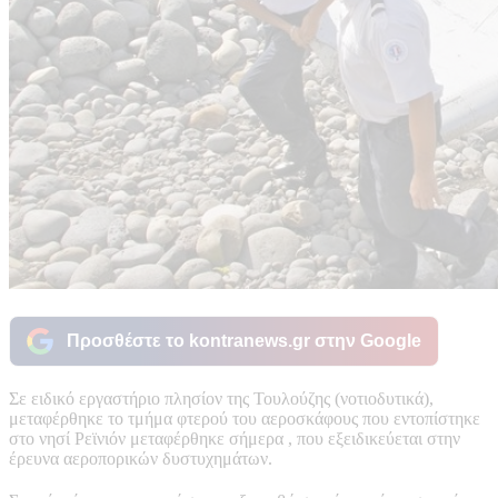
Προσθέστε το kontranews.gr στην Google
Σε ειδικό εργαστήριο πλησίον της Τουλούζης (νοτιοδυτικά),
μεταφέρθηκε τo τμήμα φτερού του αεροσκάφους που εντοπίστηκε
στο νησί Ρεϊνιόν μεταφέρθηκε σήμερα , που εξειδικεύεται στην
έρευνα αεροπορικών δυστυχημάτων.