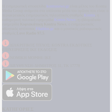
Η ενημερωτική ιστοσελίδα
kontranews.gr
είναι μέλος του Kontra
Media Group ανάμεσα στα υπόλοιπα μέσα του ομίλου που είναι: ο
περιφερειακός ενημερωτικός τηλεοπτικός σταθμός
Kontra
, η
καθημερινή πολιτική εφημερίδα
Kontra News
, η εβδομαδιαία
εφημερίδα
Κυριακάτικη Kontra News
, ο ενημερωτικός
αθλητικός ιστότοπος
Filathlos.gr
και ο μουσικός ραδιοφωνικός
σταθμός
Love Radio 97,5
.
ΔΙΑΚΡΙΤΙΚΟΣ ΤΙΤΛΟΣ: KONTRA ΕΚΔΟΤΙΚΕΣ
ΕΠΙΧΕΙΡΗΣΕΙΣ ΙΚΕ ΕΚΔΟΣΕΙΣ
ΝΟΜΙΚΗ ΜΟΡΦΗ: ΙΚΕ
ΔΙΕΥΘΥΝΣΗ: ΔΗΜΗΤΡΟΣ 31, ΤΚ 17778
ΚΑΤΗΓΟΡΙΕΣ