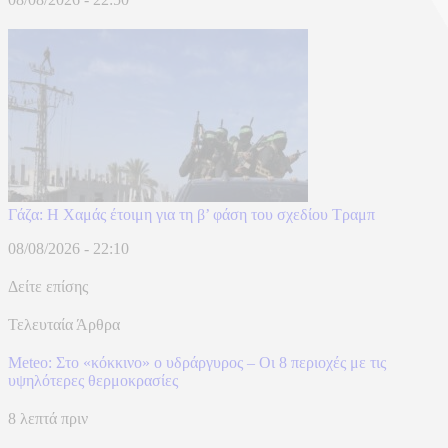
Γάζα: Η Χαμάς έτοιμη για τη β’ φάση του σχεδίου Τραμπ
08/08/2026 - 22:10
Δείτε επίσης
Τελευταία Άρθρα
Meteo: Στο «κόκκινο» ο υδράργυρος – Οι 8 περιοχές με τις
υψηλότερες θερμοκρασίες
8 λεπτά πριν