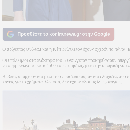
Προσθέστε το kontranews.gr στην Google
Ο πρίγκιπας Ουίλιαμ και η Κέιτ Μίντλετον έχουν σχεδόν τα πάντα.
Οι υπάλληλοι στα ανάκτορα του Κένσινγκτον προκηρύσσουν απεργία,
να συρρικνώνεται κατά 4500 ευρώ ετησίως, μετά την απόφαση να εφ
Βέβαια, υπάρχουν και μέλη του προσωπικού, αν και ελάχιστα, που δ
κάνεις για τα χρήματα. Ωστόσο, δεν έχουν όλοι τις ίδιες ανάγκες.