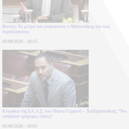
Φωτιές: Τα μέτρα που ανακοίνωσε ο Μητσοτάκης για τους
πυρόπληκτους
05/08/2026 - 18:15
Κλιμάκιο της ΕΛ.Α.Σ. στο Πόρτο Γερμενό – Χατζηγιαννάκης: “Να
υπάρξουν γρήγορες λύσεις”
05/08/2026 - 18:03