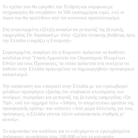
Το σχέδιο που θα εγκριθεί την Τετάρτη και σύμφωνα με
πληροφορίες θα υπερβαίνει τα 500 εκατομμύρια ευρώ, ενώ οι
πόροι του θα προέλθουν από τον κοινοτικό προϋπολογισμό.
Στη συγκεκριμένη εξέλιξη αναφέρεται ρεπορτάζ της βελγικής
εφημερίδας De Standaard με τίτλο «Σχέδιο έκτακτης βοήθειας προς
την Ελλάδα ετοιμάζει η Επιτροπή».
Συγκεκριμένα, αναφέρει ότι η Κομισιόν πρόκειται να διαθέσει
κονδύλια στην Ύπατη Αρμοστεία του Οργανισμού Ηνωμένων
Εθνών για τους Πρόσφυγες, τα οποία πρόκειται στη συνέχεια να
δοθούν στην Ελλάδα προκειμένου να δημιουργηθούν προσφυγικοί
καταυλισμοί.
Την κατάσταση που επικρατεί στην Ελλάδα με τον εγκλωβισμό
χιλιάδων προσφύγων εξαιτίας του σταδιακού κλεισίματος των
συνόρων, περιγράφει και ρεπορτάζ της βελγικής εφημερίδας «De
Tijd», υπό τον αιχμηρό τίτλο «Αθήνα, το αποχετευτικό φρεάτιο της
προσφυγικής κρίσης» και υπότιτλο «Από χώρα διέλευσης για τους
πρόσφυγες, η Ελλάδα γίνεται πλέον καταληκτικός σταθμός γι’
αυτούς».
Το καμπανάκι του κινδύνου για το ενδεχόμενο οι εγκλωβισμένοι
πρόσφυγες να φτάσουν τους 200.000 μέχρι το καλοκαίρι