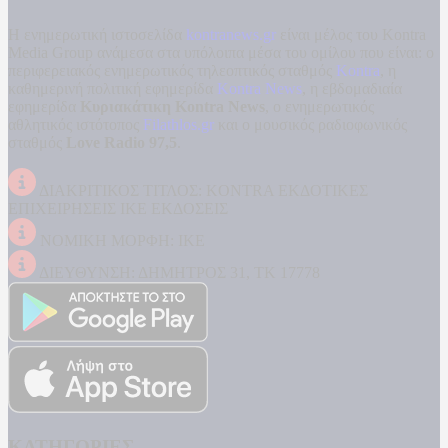
Η ενημερωτική ιστοσελίδα
kontranews.gr
είναι μέλος του Kontra
Media Group ανάμεσα στα υπόλοιπα μέσα του ομίλου που είναι: ο
περιφερειακός ενημερωτικός τηλεοπτικός σταθμός
Kontra
, η
καθημερινή πολιτική εφημερίδα
Kontra News
, η εβδομαδιαία
εφημερίδα
Κυριακάτικη Kontra News
, ο ενημερωτικός
αθλητικός ιστότοπος
Filathlos.gr
και ο μουσικός ραδιοφωνικός
σταθμός
Love Radio 97,5
.
ΔΙΑΚΡΙΤΙΚΟΣ ΤΙΤΛΟΣ: KONTRA ΕΚΔΟΤΙΚΕΣ
ΕΠΙΧΕΙΡΗΣΕΙΣ ΙΚΕ ΕΚΔΟΣΕΙΣ
ΝΟΜΙΚΗ ΜΟΡΦΗ: ΙΚΕ
ΔΙΕΥΘΥΝΣΗ: ΔΗΜΗΤΡΟΣ 31, ΤΚ 17778
ΚΑΤΗΓΟΡΙΕΣ