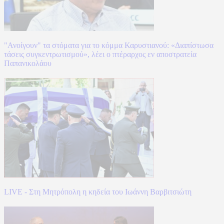
"Ανοίγουν" τα στόματα για το κόμμα Καρυστιανού: «Διαπίστωσα
τάσεις συγκεντρωτισμού», λέει ο πτέραρχος εν αποστρατεία
Παπανικολάου
LIVE - Στη Μητρόπολη η κηδεία του Ιωάννη Βαρβιτσιώτη