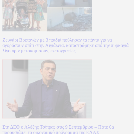
Ζευγάρι Βρετανών με 3 παιδιά πούλησαν τα πάντα για να
αγοράσουν σπίτι στην Αιγιάλεια, καταστράφηκε από την πυρκαγιά
λίγο πριν μετακομίσουν, φωτογραφίες
Στη ΔΕΘ ο Αλέξης Τσίπρας στις 9 Σεπτεμβρίου – Πότε θα
παρουσιάσει το οικονομικό πρόγραμμα της ΕΛΑΣ