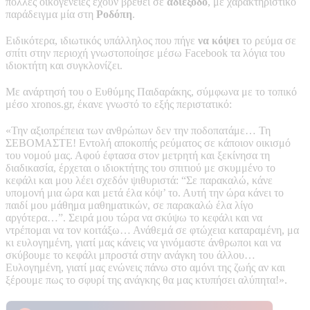
πολλές οικογένειες έχουν βρεθεί σε
αδιέξοδο
, με χαρακτηριστικό
παράδειγμα μία στη
Ροδόπη
.
Ειδικότερα, ιδιωτικός υπάλληλος που πήγε
να κόψει
το ρεύμα σε
σπίτι στην περιοχή γνωστοποίησε μέσω Facebook τα λόγια του
ιδιοκτήτη και συγκλονίζει.
Με ανάρτησή του ο Ευθύμης Παιδαράκης, σύμφωνα με το τοπικό
μέσο xronos.gr, έκανε γνωστό το εξής περιστατικό:
«Την αξιοπρέπεια των ανθρώπων δεν την ποδοπατάμε… Τη
ΣΕΒΟΜΑΣΤΕ! Εντολή αποκοπής ρεύματος σε κάποιον οικισμό
του νομού μας. Αφού έφτασα στον μετρητή και ξεκίνησα τη
διαδικασία, έρχεται ο ιδιοκτήτης του σπιτιού με σκυμμένο το
κεφάλι και μου λέει σχεδόν ψιθυριστά: “Σε παρακαλώ, κάνε
υπομονή μια ώρα και μετά έλα κόψ’ το. Αυτή την ώρα κάνει το
παιδί μου μάθημα μαθηματικών, σε παρακαλώ έλα λίγο
αργότερα…”. Σειρά μου τώρα να σκύψω το κεφάλι και να
ντρέπομαι να τον κοιτάξω… Ανάθεμά σε φτώχεια καταραμένη, μα
κι ευλογημένη, γιατί μας κάνεις να γινόμαστε άνθρωποι και να
σκύβουμε το κεφάλι μπροστά στην ανάγκη του άλλου…
Ευλογημένη, γιατί μας ενώνεις πάνω στο αμόνι της ζωής αν και
ξέρουμε πως το σφυρί της ανάγκης θα μας κτυπήσει αλύπητα!».