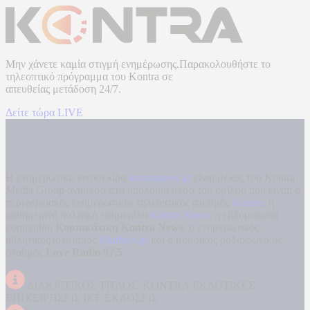
Μην χάνετε καμία στιγμή ενημέρωσης.Παρακολουθήστε το
τηλεοπτικό πρόγραμμα του
Kontra
σε
απευθείας μετάδοση
24/7.
Δείτε τώρα LIVE
Η ενημερωτική ιστοσελίδα
kontranews.gr
είναι μέλος του Kontra
Media Group ανάμεσα στα υπόλοιπα μέσα του ομίλου που είναι: ο
περιφερειακός ενημερωτικός τηλεοπτικός σταθμός
Kontra
, η
καθημερινή πολιτική εφημερίδα
Kontra News
, η εβδομαδιαία
εφημερίδα
Κυριακάτικη Kontra News
, ο ενημερωτικός
αθλητικός ιστότοπος
Filathlos.gr
και ο μουσικός ραδιοφωνικός
σταθμός
Love Radio 97,5
.
ΔΙΑΚΡΙΤΙΚΟΣ ΤΙΤΛΟΣ: KONTRA ΕΚΔΟΤΙΚΕΣ
ΕΠΙΧΕΙΡΗΣΕΙΣ ΙΚΕ ΕΚΔΟΣΕΙΣ