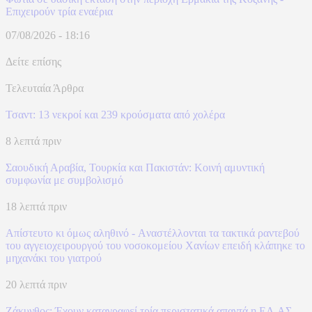
Επιχειρούν τρία εναέρια
07/08/2026 - 18:16
Δείτε επίσης
Τελευταία Άρθρα
Τσαντ: 13 νεκροί και 239 κρούσματα από χολέρα
8 λεπτά πριν
Σαουδική Αραβία, Τουρκία και Πακιστάν: Kοινή αμυντική
συμφωνία με συμβολισμό
18 λεπτά πριν
Απίστευτο κι όμως αληθινό - Aναστέλλονται τα τακτικά ραντεβού
του αγγειοχειρουργού του νοσοκομείου Χανίων επειδή κλάπηκε το
μηχανάκι του γιατρού
20 λεπτά πριν
Ζάκυνθος: Έχουν καταγραφεί τρία περιστατικά απαντά η ΕΛ.ΑΣ.