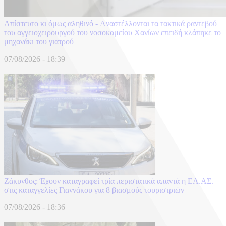
Απίστευτο κι όμως αληθινό - Aναστέλλονται τα τακτικά ραντεβού
του αγγειοχειρουργού του νοσοκομείου Χανίων επειδή κλάπηκε το
μηχανάκι του γιατρού
07/08/2026 - 18:39
Ζάκυνθος: Έχουν καταγραφεί τρία περιστατικά απαντά η ΕΛ.ΑΣ.
στις καταγγελίες Γιαννάκου για 8 βιασμούς τουριστριών
07/08/2026 - 18:36