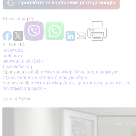
Προσθέστε το kontranews.gr στην Google
Κοινοποίηση σε
ΕΤΙΚΕΤΕΣ
κορωνοϊός
μαθήματα
οικονομικό αδιέξοδο
τηλεκπαίδευση
Προηγούμενο άρθρο
Θεσσαλονίκη: Πέντε άτομα απήγαγαν
23χρονο και τον κράτησαν όμηρο για λύτρα
Επόμενο άρθρο
Θεσσαλονίκη: Δύο νεκροί και τρεις τραυματίες σε
θανατηφόρα τροχαία
»
Σχετικά Άρθρα