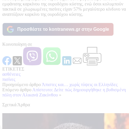
εμφάνισης καρκίνου της ουροδόχου κύστης, ενώ όσοι κολυμπούν
τακτικά σε χλωριωμένες πισίνες είχαν 57% μεγαλύτερο κίνδυνο να
αναπτύξουν καρκίνο της ουροδόχου κύστης.
Προσθέστε το kontranews.gr στην Google
Κοινοποίηση σε
ΕΤΙΚΕΤΕΣ
ασθένειες
πισίνες
Προηγούμενο άρθρο
Άπιστες και… χωρίς τύψεις οι Ελληνίδες
Επόμενο άρθρο
Απίστευτο: Δείτε πώς δημιουργήθηκε η βυθισμένη
πόλη στον Αλικανά Ζακύνθου
»
Σχετικά Άρθρα