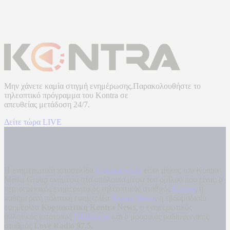
Μην χάνετε καμία στιγμή ενημέρωσης.Παρακολουθήστε το
τηλεοπτικό πρόγραμμα του
Kontra
σε
απευθείας μετάδοση
24/7.
Δείτε τώρα LIVE
Η ενημερωτική ιστοσελίδα
kontranews.gr
είναι μέλος του Kontra
Media Group ανάμεσα στα υπόλοιπα μέσα του ομίλου που είναι: ο
περιφερειακός ενημερωτικός τηλεοπτικός σταθμός
Kontra
, η
καθημερινή πολιτική εφημερίδα
Kontra News
, η εβδομαδιαία
εφημερίδα
Κυριακάτικη Kontra News
, ο ενημερωτικός
αθλητικός ιστότοπος
Filathlos.gr
και ο μουσικός ραδιοφωνικός
σταθμός
Love Radio 97,5
.