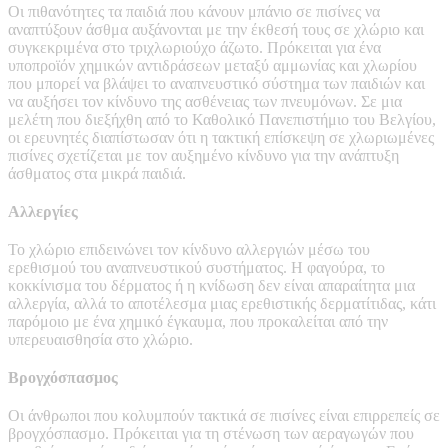
Οι πιθανότητες τα παιδιά που κάνουν μπάνιο σε πισίνες να
αναπτύξουν άσθμα αυξάνονται με την έκθεσή τους σε χλώριο και
συγκεκριμένα στο τριχλωριούχο άζωτο. Πρόκειται για ένα
υποπροϊόν χημικών αντιδράσεων μεταξύ αμμωνίας και χλωρίου
που μπορεί να βλάψει το αναπνευστικό σύστημα των παιδιών και
να αυξήσει τον κίνδυνο της ασθένειας των πνευμόνων. Σε μια
μελέτη που διεξήχθη από το Καθολικό Πανεπιστήμιο του Βελγίου,
οι ερευνητές διαπίστωσαν ότι η τακτική επίσκεψη σε χλωριωμένες
πισίνες σχετίζεται με τον αυξημένο κίνδυνο για την ανάπτυξη
άσθματος στα μικρά παιδιά.
Αλλεργίες
Το χλώριο επιδεινώνει τον κίνδυνο αλλεργιών μέσω του
ερεθισμού του αναπνευστικού συστήματος. Η φαγούρα, το
κοκκίνισμα του δέρματος ή η κνίδωση δεν είναι απαραίτητα μια
αλλεργία, αλλά το αποτέλεσμα μιας ερεθιστικής δερματίτιδας, κάτι
παρόμοιο με ένα χημικό έγκαυμα, που προκαλείται από την
υπερευαισθησία στο χλώριο.
Βρογχόσπασμος
Οι άνθρωποι που κολυμπούν τακτικά σε πισίνες είναι επιρρεπείς σε
βρογχόσπασμο. Πρόκειται για τη στένωση των αεραγωγών που