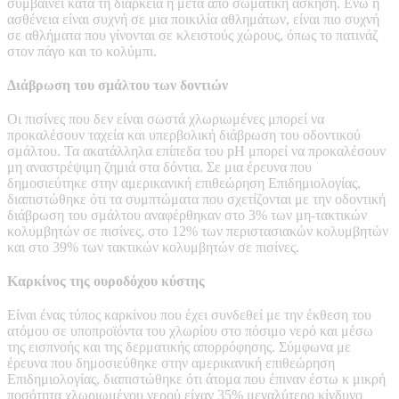
συμβαίνει κατά τη διάρκεια ή μετά από σωματική άσκηση. Ενώ η
ασθένεια είναι συχνή σε μια ποικιλία αθλημάτων, είναι πιο συχνή
σε αθλήματα που γίνονται σε κλειστούς χώρους, όπως το πατινάζ
στον πάγο και το κολύμπι.
Διάβρωση του σμάλτου των δοντιών
Οι πισίνες που δεν είναι σωστά χλωριωμένες μπορεί να
προκαλέσουν ταχεία και υπερβολική διάβρωση του οδοντικού
σμάλτου. Τα ακατάλληλα επίπεδα του pH μπορεί να προκαλέσουν
μη αναστρέψιμη ζημιά στα δόντια. Σε μια έρευνα που
δημοσιεύτηκε στην αμερικανική επιθεώρηση Επιδημιολογίας,
διαπιστώθηκε ότι τα συμπτώματα που σχετίζονται με την οδοντική
διάβρωση του σμάλτου αναφέρθηκαν στο 3% των μη-τακτικών
κολυμβητών σε πισίνες, στο 12% των περιστασιακών κολυμβητών
και στο 39% των τακτικών κολυμβητών σε πισίνες.
Καρκίνος της ουροδόχου κύστης
Είναι ένας τύπος καρκίνου που έχει συνδεθεί με την έκθεση του
ατόμου σε υποπροϊόντα του χλωρίου στο πόσιμο νερό και μέσω
της εισπνοής και της δερματικής απορρόφησης. Σύμφωνα με
έρευνα που δημοσιεύθηκε στην αμερικανική επιθεώρηση
Επιδημιολογίας, διαπιστώθηκε ότι άτομα που έπιναν έστω κ μικρή
ποσότητα χλωριωμένου νερού είχαν 35% μεγαλύτερο κίνδυνο