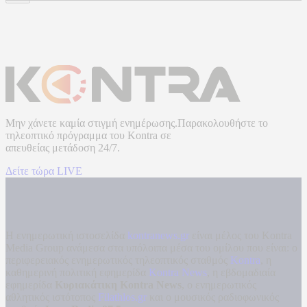
Μην χάνετε καμία στιγμή ενημέρωσης.Παρακολουθήστε το
τηλεοπτικό πρόγραμμα του
Kontra
σε
απευθείας μετάδοση
24/7.
Δείτε τώρα LIVE
Η ενημερωτική ιστοσελίδα
kontranews.gr
είναι μέλος του Kontra
Media Group ανάμεσα στα υπόλοιπα μέσα του ομίλου που είναι: ο
περιφερειακός ενημερωτικός τηλεοπτικός σταθμός
Kontra
, η
καθημερινή πολιτική εφημερίδα
Kontra News
, η εβδομαδιαία
εφημερίδα
Κυριακάτικη Kontra News
, ο ενημερωτικός
αθλητικός ιστότοπος
Filathlos.gr
και ο μουσικός ραδιοφωνικός