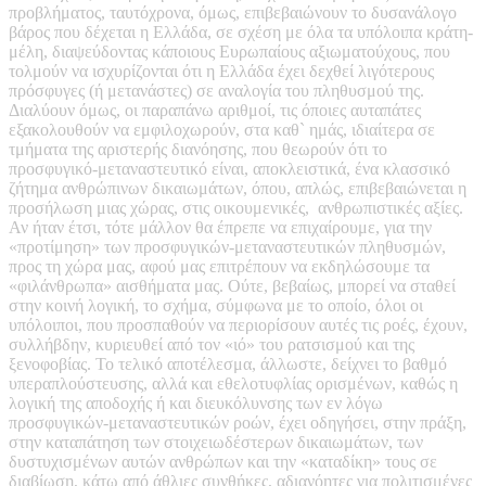
προβλήματος, ταυτόχρονα, όμως, επιβεβαιώνουν το δυσανάλογο
βάρος που δέχεται η Ελλάδα, σε σχέση με όλα τα υπόλοιπα κράτη-
μέλη, διαψεύδοντας κάποιους Ευρωπαίους αξιωματούχους, που
τολμούν να ισχυρίζονται ότι η Ελλάδα έχει δεχθεί λιγότερους
πρόσφυγες (ή μετανάστες) σε αναλογία του πληθυσμού της.
Διαλύουν όμως, οι παραπάνω αριθμοί, τις όποιες αυταπάτες
εξακολουθούν να εμφιλοχωρούν, στα καθ` ημάς, ιδιαίτερα σε
τμήματα της αριστερής διανόησης, που θεωρούν ότι το
προσφυγικό-μεταναστευτικό είναι, αποκλειστικά, ένα κλασσικό
ζήτημα ανθρώπινων δικαιωμάτων, όπου, απλώς, επιβεβαιώνεται η
προσήλωση μιας χώρας, στις οικουμενικές, ανθρωπιστικές αξίες.
Αν ήταν έτσι, τότε μάλλον θα έπρεπε να επιχαίρουμε, για την
«προτίμηση» των προσφυγικών-μεταναστευτικών πληθυσμών,
προς τη χώρα μας, αφού μας επιτρέπουν να εκδηλώσουμε τα
«φιλάνθρωπα» αισθήματα μας. Ούτε, βεβαίως, μπορεί να σταθεί
στην κοινή λογική, το σχήμα, σύμφωνα με το οποίο, όλοι οι
υπόλοιποι, που προσπαθούν να περιορίσουν αυτές τις ροές, έχουν,
συλλήβδην, κυριευθεί από τον «ιό» του ρατσισμού και της
ξενοφοβίας. Το τελικό αποτέλεσμα, άλλωστε, δείχνει το βαθμό
υπεραπλούστευσης, αλλά και εθελοτυφλίας ορισμένων, καθώς η
λογική της αποδοχής ή και διευκόλυνσης των εν λόγω
προσφυγικών-μεταναστευτικών ροών, έχει οδηγήσει, στην πράξη,
στην καταπάτηση των στοιχειωδέστερων δικαιωμάτων, των
δυστυχισμένων αυτών ανθρώπων και την «καταδίκη» τους σε
διαβίωση, κάτω από άθλιες συνθήκες, αδιανόητες για πολιτισμένες