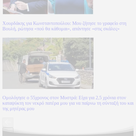
Χουρδάκης για Κωνσταντοπούλου: Μου ζήτησε το γραφείο στη
Βουλή, ρώτησα «πού θα κάθομαι», απάντησε «στις σκάλες»
Ομολόγησε ο 55χρονος στον Μυστρά: Είχα για 2,5 χρόνια στον
καταψύκτη τον νεκρό πατέρα μου για να παίρνω τη σύνταξή του και
της μητέρας μου