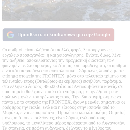
Προσθέστε το kontranews.gr στην Google
Οι αριθμοί, είναι αλήθεια ότι πολλές φορές λειτουργούν ως
εργαλείο προπαγάνδας, ή και χειραγώγησης. Ενίοτε, όμως, λένε
την αλήθεια, αποκαλύπτοντας την πραγματική διάσταση των
φαινομένων. Στο προσφυγικό ζήτημα, επί παραδείγματι, οι αριθμοί
είναι κάτι παραπάνω από αποκαλυπτικοί. Σύμφωνα, λοιπόν, με τα
επίσημα στοιχεία της FRONTEX, μόνο στο τελευταίο τρίμηνο του
τελευταίου έτους (Οκτώβριος-Δεκέμβριος) εισήλθαν, παράνομα,
στο ελληνικό έδαφος, 486.000 άτομα! Αντιλαμβάνεται κανείς, σε
ποιο σημείο θα έχουν φτάσει στα νούμερα, με την έξαρση των
πρώτων μηνών, του τρέχοντος έτους. Την ίδια στιγμή, σύμφωνα
πάντα με τα στοιχεία της FRONTEX, έχουν μειωθεί σημαντικά οι
ροές προς την Ιταλία, ενώ και η είσοδος στην Ισπανία από το
Μαρόκο, είναι περιορισμένη. Προκύπτει και κάτι ακόμη. Οι μισοί,
μόνο, από τους εισελθόντες, είναι Σύριοι, ενώ από τους
υπόλοιπους, το μεγαλύτερο μέρος προέρχεται από το Αφγανιστάν.
Τα στοιχεία, σε πρώτη ανάγνωση, δείχνουν το μέγεθος του