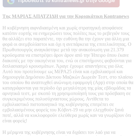
Προσθέστε το kontranews.gr στην Google
Tης ΜΑΡΙΑΣ ΑΠΑΤΖΙΔΗ για την Κυριακάτικη Kontranews
Η κυβέρνηση αιφνιδιασμένη και χωρίς στρατηγική αποφάσισε
κατόπιν εορτής να ενημερώσει τους πολίτες πως το ρεβεγιόν τους
θα αλλάξει στο παραπέντε, την ευθύνη θα την έχουν για άλλη μια
φορά οι ανεμβολίαστοι και όχι η ανεπάρκεια της επιτελικότητας. Ο
Πρωθυπουργός αναγκάστηκε μετά την ανακοίνωση για 21.379
κρούσματα να επιστρέψει άρον άρον από την Ήπειρο όπου έκανε
διακοπές με την οικογένεια του, ενώ οι επιστήμονες φοβούνται για
διπλασιασμό κρουσμάτων. Άραγε έχουμε απαντήσεις για όλα;
Αυτό που προτείνουμε ως ΜέΡΑ25 είναι και εμβολιασμοί και
δημιουργία Δημόσιου Δίκτυου Μαζικών Δωρεάν Τεστ, στο πλαίσιο
του οποίου θα αναπτυχθεί ανώνυμη εφαρμογή (App) στην οποία θα
καταγράφονται για περίοδο όχι μεγαλύτερη της μίας εβδομάδας τα
αρνητικά τεστ, με σκοπό τη χρησιμοποίησή τους για πρόσβαση σε
συγκεκριμένους πολυσύχναστους χώρους. Αντίθετα το
εμβολιαστικό πιστοποιητικό της κυβέρνησης επιτρέπει σε
εμβολιασμένους φορείς του Κόβιντ-19 να μην ελεγχθούν ξανά
ποτέ, αλλά να κυκλοφορούν ελεύθερα χωρίς καν να γνωρίζουν ότι
είναι φορείς!
Η μέριμνα της κυβέρνησης είναι να διχάσει τον λαό για να