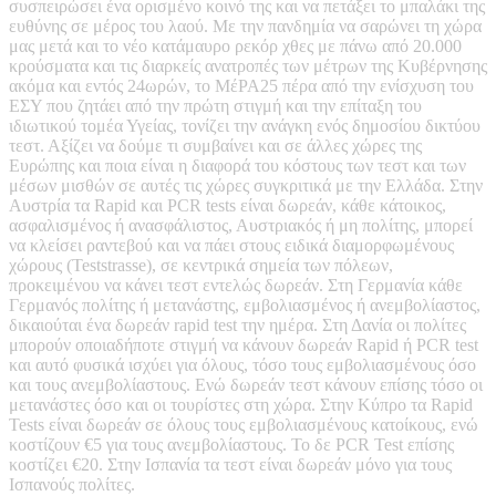
συσπειρώσει ένα ορισμένο κοινό της και να πετάξει το μπαλάκι της
ευθύνης σε μέρος του λαού. Με την πανδημία να σαρώνει τη χώρα
μας μετά και το νέο κατάμαυρο ρεκόρ χθες με πάνω από 20.000
κρούσματα και τις διαρκείς ανατροπές των μέτρων της Κυβέρνησης
ακόμα και εντός 24ωρών, το ΜέΡΑ25 πέρα από την ενίσχυση του
ΕΣΥ που ζητάει από την πρώτη στιγμή και την επίταξη του
ιδιωτικού τομέα Υγείας, τονίζει την ανάγκη ενός δημοσίου δικτύου
τεστ. Αξίζει να δούμε τι συμβαίνει και σε άλλες χώρες της
Ευρώπης και ποια είναι η διαφορά του κόστους των τεστ και των
μέσων μισθών σε αυτές τις χώρες συγκριτικά με την Ελλάδα. Στην
Αυστρία τα Rapid και PCR tests είναι δωρεάν, κάθε κάτοικος,
ασφαλισμένος ή ανασφάλιστος, Αυστριακός ή μη πολίτης, μπορεί
να κλείσει ραντεβού και να πάει στους ειδικά διαμορφωμένους
χώρους (Teststrasse), σε κεντρικά σημεία των πόλεων,
προκειμένου να κάνει τεστ εντελώς δωρεάν. Στη Γερμανία κάθε
Γερμανός πολίτης ή μετανάστης, εμβολιασμένος ή ανεμβολίαστος,
δικαιούται ένα δωρεάν rapid test την ημέρα. Στη Δανία οι πολίτες
μπορούν οποιαδήποτε στιγμή να κάνουν δωρεάν Rapid ή PCR test
και αυτό φυσικά ισχύει για όλους, τόσο τους εμβολιασμένους όσο
και τους ανεμβολίαστους. Ενώ δωρεάν τεστ κάνουν επίσης τόσο οι
μετανάστες όσο και οι τουρίστες στη χώρα. Στην Κύπρο τα Rapid
Tests είναι δωρεάν σε όλους τους εμβολιασμένους κατοίκους, ενώ
κοστίζουν €5 για τους ανεμβολίαστους. Το δε PCR Test επίσης
κοστίζει €20. Στην Ισπανία τα τεστ είναι δωρεάν μόνο για τους
Ισπανούς πολίτες.