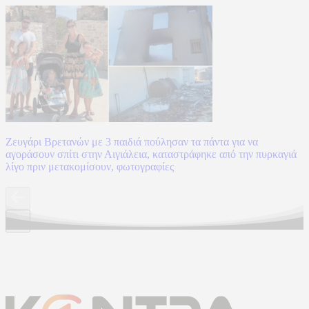
Ζευγάρι Βρετανών με 3 παιδιά πούλησαν τα πάντα για να
αγοράσουν σπίτι στην Αιγιάλεια, καταστράφηκε από την πυρκαγιά
λίγο πριν μετακομίσουν, φωτογραφίες