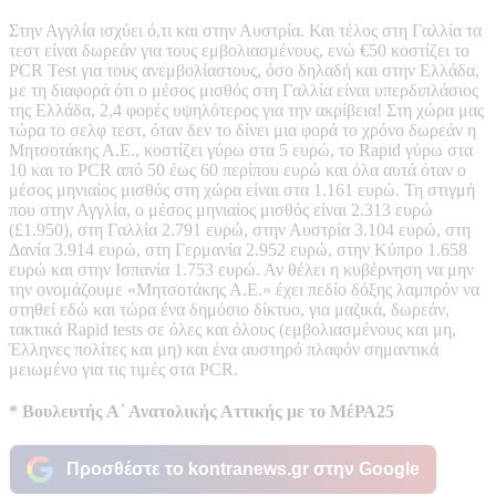
Στην Αγγλία ισχύει ό,τι και στην Αυστρία. Και τέλος στη Γαλλία τα
τεστ είναι δωρεάν για τους εμβολιασμένους, ενώ €50 κοστίζει το
PCR Test για τους ανεμβολίαστους, όσο δηλαδή και στην Ελλάδα,
με τη διαφορά ότι ο μέσος μισθός στη Γαλλία είναι υπερδιπλάσιος
της Ελλάδα, 2,4 φορές υψηλότερος για την ακρίβεια! Στη χώρα μας
τώρα το σελφ τεστ, όταν δεν το δίνει μια φορά το χρόνο δωρεάν η
Μητσοτάκης Α.Ε., κοστίζει γύρω στα 5 ευρώ, το Rapid γύρω στα
10 και το PCR από 50 έως 60 περίπου ευρώ και όλα αυτά όταν ο
μέσος μηνιαίος μισθός στη χώρα είναι στα 1.161 ευρώ. Τη στιγμή
που στην Αγγλία, ο μέσος μηνιαίος μισθός είναι 2.313 ευρώ
(£1.950), στη Γαλλία 2.791 ευρώ, στην Αυστρία 3.104 ευρώ, στη
Δανία 3.914 ευρώ, στη Γερμανία 2.952 ευρώ, στην Κύπρο 1.658
ευρώ και στην Ισπανία 1.753 ευρώ. Αν θέλει η κυβέρνηση να μην
την ονομάζουμε «Μητσοτάκης Α.Ε.» έχει πεδίο δόξης λαμπρόν να
στηθεί εδώ και τώρα ένα δημόσιο δίκτυο, για μαζικά, δωρεάν,
τακτικά Rapid tests σε όλες και όλους (εμβολιασμένους και μη,
Έλληνες πολίτες και μη) και ένα αυστηρό πλαφόν σημαντικά
μειωμένο για τις τιμές στα PCR.
* Βουλευτής Α΄ Ανατολικής Αττικής με το ΜέΡΑ25
Προσθέστε το kontranews.gr στην Google