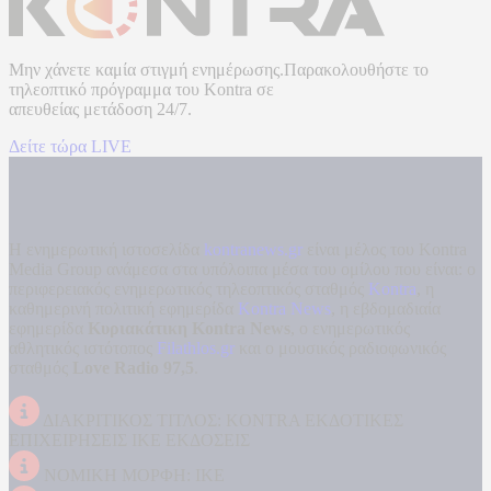
Μην χάνετε καμία στιγμή ενημέρωσης.Παρακολουθήστε το
τηλεοπτικό πρόγραμμα του
Kontra
σε
απευθείας μετάδοση
24/7.
Δείτε τώρα LIVE
Η ενημερωτική ιστοσελίδα
kontranews.gr
είναι μέλος του Kontra
Media Group ανάμεσα στα υπόλοιπα μέσα του ομίλου που είναι: ο
περιφερειακός ενημερωτικός τηλεοπτικός σταθμός
Kontra
, η
καθημερινή πολιτική εφημερίδα
Kontra News
, η εβδομαδιαία
εφημερίδα
Κυριακάτικη Kontra News
, ο ενημερωτικός
αθλητικός ιστότοπος
Filathlos.gr
και ο μουσικός ραδιοφωνικός
σταθμός
Love Radio 97,5
.
ΔΙΑΚΡΙΤΙΚΟΣ ΤΙΤΛΟΣ: KONTRA ΕΚΔΟΤΙΚΕΣ
ΕΠΙΧΕΙΡΗΣΕΙΣ ΙΚΕ ΕΚΔΟΣΕΙΣ
ΝΟΜΙΚΗ ΜΟΡΦΗ: ΙΚΕ