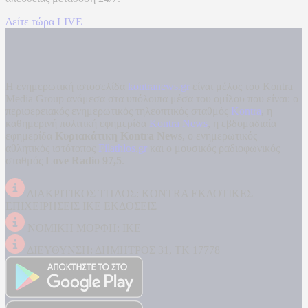
Δείτε τώρα LIVE
Η ενημερωτική ιστοσελίδα
kontranews.gr
είναι μέλος του Kontra
Media Group ανάμεσα στα υπόλοιπα μέσα του ομίλου που είναι: ο
περιφερειακός ενημερωτικός τηλεοπτικός σταθμός
Kontra
, η
καθημερινή πολιτική εφημερίδα
Kontra News
, η εβδομαδιαία
εφημερίδα
Κυριακάτικη Kontra News
, ο ενημερωτικός
αθλητικός ιστότοπος
Filathlos.gr
και ο μουσικός ραδιοφωνικός
σταθμός
Love Radio 97,5
.
ΔΙΑΚΡΙΤΙΚΟΣ ΤΙΤΛΟΣ: KONTRA ΕΚΔΟΤΙΚΕΣ
ΕΠΙΧΕΙΡΗΣΕΙΣ ΙΚΕ ΕΚΔΟΣΕΙΣ
ΝΟΜΙΚΗ ΜΟΡΦΗ: ΙΚΕ
ΔΙΕΥΘΥΝΣΗ: ΔΗΜΗΤΡΟΣ 31, ΤΚ 17778