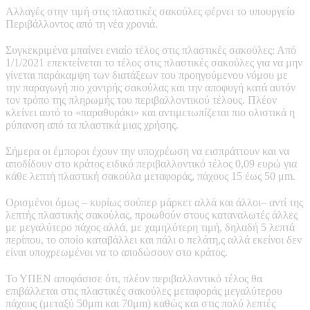
Αλλαγές στην τιμή στις πλαστικές σακούλες φέρνει το υπουργείο
Περιβάλλοντος από τη νέα χρονιά.
Συγκεκριμένα μπαίνει ενιαίο τέλος στις πλαστικές σακούλες: Από
1/1/2021 επεκτείνεται το τέλος στις πλαστικές σακούλες για να μην
γίνεται παράκαμψη των διατάξεων του προηγούμενου νόμου με
την παραγωγή πιο χοντρής σακούλας και την αποφυγή κατά αυτόν
τον τρόπο της πληρωμής του περιβαλλοντικού τέλους. Πλέον
κλείνει αυτό το «παραθυράκι» και αντιμετωπίζεται πιο ολιστικά η
ρύπανση από τα πλαστικά μιας χρήσης.
Σήμερα οι έμποροι έχουν την υποχρέωση να εισπράττουν και να
αποδίδουν στο κράτος ειδικό περιβαλλοντικό τέλος 0,09 ευρώ για
κάθε λεπτή πλαστική σακούλα μεταφοράς, πάχους 15 έως 50 μm.
Ορισμένοι όμως – κυρίως σούπερ μάρκετ αλλά και άλλοι– αντί της
λεπτής πλαστικής σακούλας, προωθούν στους καταναλωτές άλλες
με μεγαλύτερο πάχος αλλά, με χαμηλότερη τιμή, δηλαδή 5 λεπτά
περίπου, το οποίο καταβάλλει και πάλι ο πελάτη,ς αλλά εκείνοι δεν
είναι υποχρεωμένοι να το αποδώσουν στο κράτος.
Το ΥΠΕΝ αποφάσισε ότι, πλέον περιβαλλοντικό τέλος θα
επιβάλλεται στις πλαστικές σακούλες μεταφοράς μεγαλύτερου
πάχους (μεταξύ 50μm και 70μm) καθώς και στις πολύ λεπτές