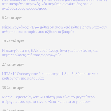
στις πιεσμένες περιοχές, νέα περιθώρια ανάπτυξης στους
αναδυόμενους προορισμούς
8 λεπτά πριν
Νίκος Ρογκάκος: «Έχω μάθει ότι πίσω από κάθε είδηση υπάρχουν
άνθρωποι και ιστορίες που αξίζουν σεβασμό»
18 λεπτά πριν
Η πλατφόρμα της ΕΑΕ 2025 άνοιξε ξανά για διορθώσεις και
συμπληρώσεις από τους παραγωγούς
27 λεπτά πριν
ΗΠΑ: H Ουάσινγκτον θα προσφέρει 1 δισ. δολάρια στη νέα
κυβέρνηση της Κολομβίας
38 λεπτά πριν
Μαρία Εκμεκτσίογλου: «Η πίστη μου είναι το μεγαλύτερο
στήριγμα μου, πρώτα είναι ο Θεός και μετά οι γιοι μου»
48 λεπτά πριν