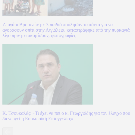
Ζευγάρι Βρετανών με 3 παιδιά πούλησαν τα πάντα για να
αγοράσουν σπίτι στην Αιγιάλεια, καταστράφηκε από την πυρκαγιά
λίγο πριν μετακομίσουν, φωτογραφίες
Κ. Τσουκαλάς: «Τι έχει να πει ο κ. Γεωργιάδης για τον έλεγχο που
διενεργεί η Ευρωπαϊκή Εισαγγελία;»