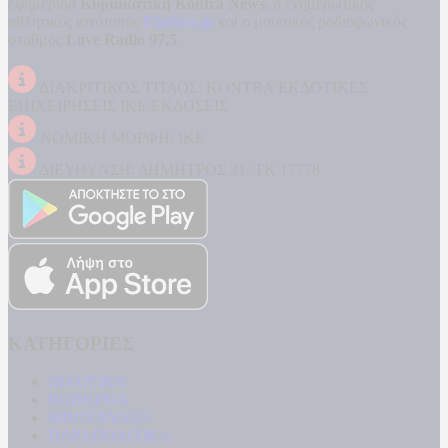
εφημερίδα
Κυριακάτικη Kontra News
, ο ενημερωτικός
αθλητικός ιστότοπος
Filathlos.gr
και ο μουσικός ραδιοφωνικός
σταθμός
Love Radio 97,5
.
ΔΙΑΚΡΙΤΙΚΟΣ ΤΙΤΛΟΣ: KONTRA ΕΚΔΟΤΙΚΕΣ
ΕΠΙΧΕΙΡΗΣΕΙΣ ΙΚΕ ΕΚΔΟΣΕΙΣ
ΝΟΜΙΚΗ ΜΟΡΦΗ: ΙΚΕ
ΔΙΕΥΘΥΝΣΗ: ΔΗΜΗΤΡΟΣ 31, ΤΚ 17778
ΚΑΤΗΓΟΡΙΕΣ
ΠΟΛΙΤΙΚΗ
ΚΟΙΝΩΝΙΑ
ΜΠΟΥΡΛΟΤΟ
ΠΑΡΑΠΟΛΙΤΙΚΑ