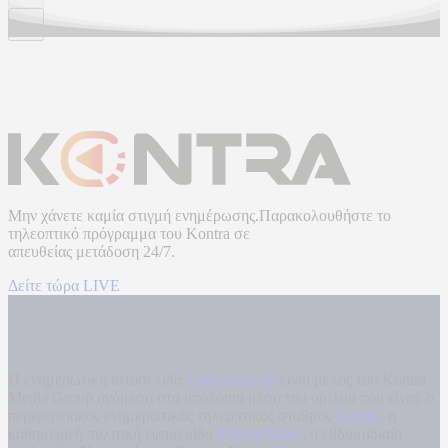
Μην χάνετε καμία στιγμή ενημέρωσης.Παρακολουθήστε το
τηλεοπτικό πρόγραμμα του
Kontra
σε
απευθείας μετάδοση
24/7.
Δείτε τώρα LIVE
Η ενημερωτική ιστοσελίδα
kontranews.gr
είναι μέλος του Kontra
Media Group ανάμεσα στα υπόλοιπα μέσα του ομίλου που είναι: ο
περιφερειακός ενημερωτικός τηλεοπτικός σταθμός
Kontra
, η
καθημερινή πολιτική εφημερίδα
Kontra News
, η εβδομαδιαία