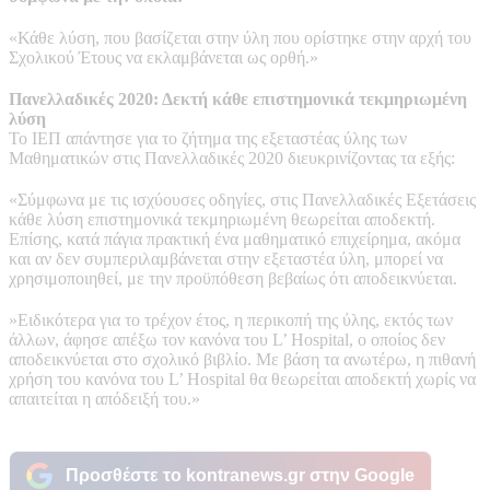
«Κάθε λύση, που βασίζεται στην ύλη που ορίστηκε στην αρχή του
Σχολικού Έτους να εκλαμβάνεται ως ορθή.»
Πανελλαδικές 2020: Δεκτή κάθε επιστημονικά τεκμηριωμένη
λύση
Το ΙΕΠ απάντησε για το ζήτημα της εξεταστέας ύλης των
Μαθηματικών στις Πανελλαδικές 2020 διευκρινίζοντας τα εξής:
«Σύμφωνα με τις ισχύουσες οδηγίες, στις Πανελλαδικές Εξετάσεις
κάθε λύση επιστημονικά τεκμηριωμένη θεωρείται αποδεκτή.
Επίσης, κατά πάγια πρακτική ένα μαθηματικό επιχείρημα, ακόμα
και αν δεν συμπεριλαμβάνεται στην εξεταστέα ύλη, μπορεί να
χρησιμοποιηθεί, με την προϋπόθεση βεβαίως ότι αποδεικνύεται.
»Ειδικότερα για το τρέχον έτος, η περικοπή της ύλης, εκτός των
άλλων, άφησε απέξω τον κανόνα του L’ Hospital, ο οποίος δεν
αποδεικνύεται στο σχολικό βιβλίο. Με βάση τα ανωτέρω, η πιθανή
χρήση του κανόνα του L’ Hospital θα θεωρείται αποδεκτή χωρίς να
απαιτείται η απόδειξή του.»
Προσθέστε το kontranews.gr στην Google