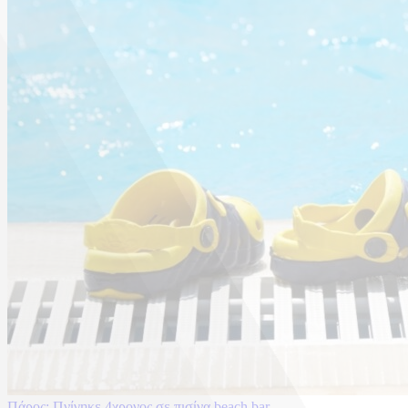
Πάρος: Πνίγηκε 4χρονος σε πισίνα beach bar