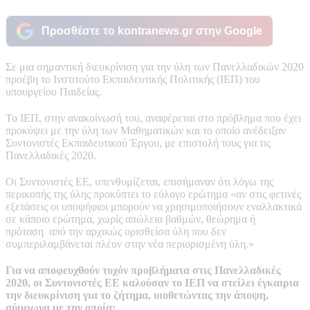
Προσθέστε το kontranews.gr στην Google
Σε μια σημαντική διευκρίνιση για την ύλη των Πανελλαδικών 2020
προέβη το Ινστιτούτο Εκπαιδευτικής Πολιτικής (ΙΕΠ) του
υπουργείου Παιδείας.
Το ΙΕΠ, στην ανακοίνωσή του, αναφέρεται στο πρόβλημα που έχει
προκύψει με την ύλη των Μαθηματικών και το οποίο ανέδειξαν
Συντονιστές Εκπαιδευτικού Έργου, με επιστολή τους για τις
Πανελλαδικές 2020.
Οι Συντονιστές ΕΕ, υπενθυμίζεται, επισήμαναν ότι λόγω της
περικοπής της ύλης προκύπτει το εύλογο ερώτημα «αν στις φετινές
εξετάσεις οι υποψήφιοι μπορούν να χρησιμοποιήσουν εναλλακτικά
σε κάποιο ερώτημα, χωρίς απώλεια βαθμών, θεώρημα ή
πρόταση από την αρχικώς ορισθείσα ύλη που δεν
συμπεριλαμβάνεται πλέον στην νέα περιορισμένη ύλη.»
Για να αποφευχθούν τυχόν προβλήματα στις Πανελλαδικές
2020, οι Συντονιστές ΕΕ καλούσαν το ΙΕΠ να στείλει έγκαιρια
την διευκρίνιση για το ζήτημα, υιοθετώντας την άποψη,
σύμφωνα με την οποία: