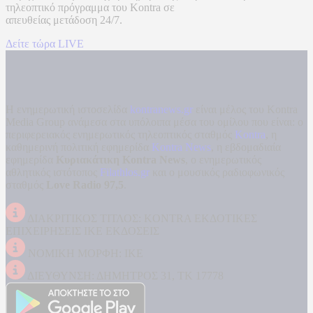
τηλεοπτικό πρόγραμμα του
Kontra
σε
απευθείας μετάδοση
24/7.
Δείτε τώρα LIVE
Η ενημερωτική ιστοσελίδα
kontranews.gr
είναι μέλος του Kontra
Media Group ανάμεσα στα υπόλοιπα μέσα του ομίλου που είναι: ο
περιφερειακός ενημερωτικός τηλεοπτικός σταθμός
Kontra
, η
καθημερινή πολιτική εφημερίδα
Kontra News
, η εβδομαδιαία
εφημερίδα
Κυριακάτικη Kontra News
, ο ενημερωτικός
αθλητικός ιστότοπος
Filathlos.gr
και ο μουσικός ραδιοφωνικός
σταθμός
Love Radio 97,5
.
ΔΙΑΚΡΙΤΙΚΟΣ ΤΙΤΛΟΣ: KONTRA ΕΚΔΟΤΙΚΕΣ
ΕΠΙΧΕΙΡΗΣΕΙΣ ΙΚΕ ΕΚΔΟΣΕΙΣ
ΝΟΜΙΚΗ ΜΟΡΦΗ: ΙΚΕ
ΔΙΕΥΘΥΝΣΗ: ΔΗΜΗΤΡΟΣ 31, ΤΚ 17778