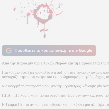
Προσθέστε το kontranews.gr στην Google
Από την Καρολάιν των Γλυκών Νερών και τη Γαρυφαλλιά της Φ
Παγκόσμιο σοκ έχει προκαλέσει η αύξηση των γυναικοκτονιών, που
συνταράξει την κοινή γνώμη και έχουν δημιουργήσει φόβο, άγχος, α
Με αφορμή το αποτρόπαιο συμβάν της Ιεράπετρας, κάνουμε μία αναδ
ΗΠΑ – Η Γκάμπι και η τέλεια σχέση της (Που δεν ήταν και τόσο τέλ
Η Γκάμπι Πεπίτο αν και προσπαθούσε να προβάλλει μια αξιοζήλευτη