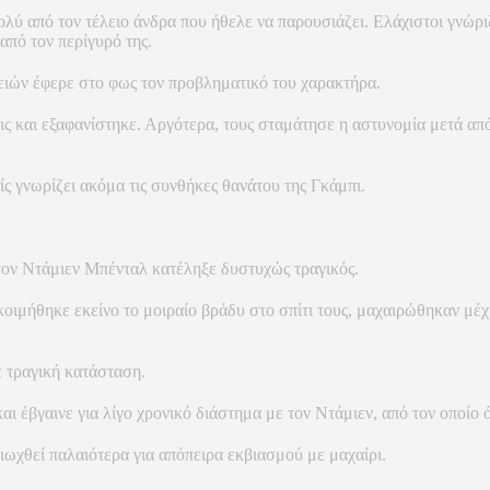
ολύ από τον τέλειο άνδρα που ήθελε να παρουσιάζει. Ελάχιστοι γνώρι
από τον περίγυρό της.
τειών έφερε στο φως τον προβληματικό του χαρακτήρα.
ις και εξαφανίστηκε. Αργότερα, τους σταμάτησε η αστυνομία μετά από
ς γνωρίζει ακόμα τις συνθήκες θανάτου της Γκάμπι.
 τον Ντάμιεν Μπένταλ κατέληξε δυστυχώς τραγικός.
ου κοιμήθηκε εκείνο το μοιραίο βράδυ στο σπίτι τους, μαχαιρώθηκαν 
ε τραγική κατάσταση.
και έβγαινε για λίγο χρονικό διάστημα με τον Ντάμιεν, από τον οποί
διωχθεί παλαιότερα για απόπειρα εκβιασμού με μαχαίρι.