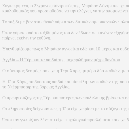
Συγκεκριμένα, ο 23χρονος σύντροφός της, Μπράιαν Λόντρι απείχε π
κυκλοθυμικός που προσπαθούσε να την ελέγχει, να την απομονώνει 
Το ταξίδι με βαν στα εθνικά πάρκα των δυτικών αμερικανικών πολι
Όταν γύρισε από το ταξίδι μόνος του δεν έδωσε σε κανέναν εξηγήσε
παίρνει εκείνη την ευθύνη.
Υπενθυμίζουμε πως ο Μπράιαν αγνοείται εδώ και 10 μέρες και ουδεί
Αγγλία – Η Τέρι και τα παιδιά της μαχαιρώθηκαν μέχρι θανάτου
Ο σύντομος δεσμός που είχε η Τέρι Χάρις, μητέρα δύο παιδιών, με
Η Τέρι Χάρις, τα δυο τους παιδιά και μία φίλη των παιδιών της, π
το Ντέρμπισαιρ της βόρειας Αγγλίας.
Ο πρώην σύζυγος της Τέρι και πατέρας των παιδιών της βρίσκεται σ
Οι πληροφορίες δείχνουν πως η Τέρι είχε χωρίσει με το σύζυγο της 
Όσοι τον γνωρίζουν λένε ότι είχε ψυχολογικά προβλήματα και είχε 