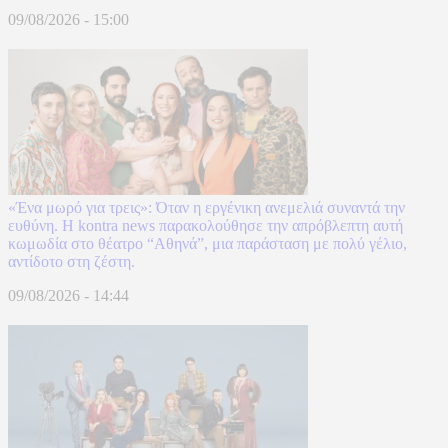
09/08/2026 - 15:00
«Ένα μωρό για τρεις»: Όταν η εργένικη ανεμελιά συναντά την
ευθύνη. Η kontra news παρακολούθησε την απρόβλεπτη αυτή
κωμωδία στο θέατρο “Αθηνά”, μια παράσταση με πολύ γέλιο,
αντίδοτο στη ζέστη.
09/08/2026 - 14:44