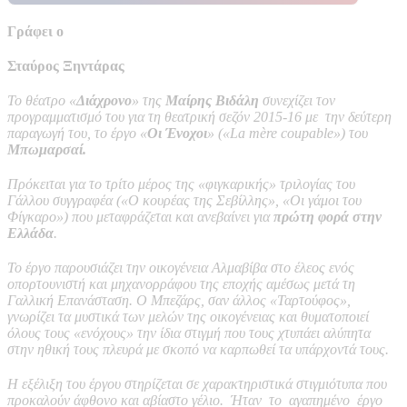
Γρ
άφει ο
Σταύρος Ξηντάρας
Το θέατρο «
Διάχρονο
» της
Μαίρης Βιδάλη
συνεχίζει τον
προγραμματισμό του για τη θεατρική σεζόν 2015-16 με την δεύτερη
παραγωγή του, το έργο «
Οι Ένοχοι
» («La mère coupable») του
Μπωμαρσαί.
Πρόκειται για το τρίτο μέρος της «φιγκαρικής» τριλογίας του
Γάλλου συγγραφέα («Ο κουρέας της Σεβίλλης», «Οι γάμοι του
Φίγκαρο») που μεταφράζεται και ανεβαίνει για
πρώτη φορά στην
Ελλάδα
.
Το έργο παρουσιάζει την οικογένεια Αλμαβίβα στο έλεος ενός
οπορτουνιστή και μηχανορράφου της εποχής αμέσως μετά τη
Γαλλική Επανάσταση. Ο Μπεζάρς, σαν άλλος «Ταρτούφος»,
γνωρίζει τα μυστικά των μελών της οικογένειας και θυματοποιεί
όλους τους «ενόχους» την ίδια στιγμή που τους χτυπάει αλύπητα
στην ηθική τους πλευρά με σκοπό να καρπωθεί τα υπάρχοντά τους.
Η εξέλιξη του έργου στηρίζεται σε χαρακτηριστικά στιγμιότυπα που
προκαλούν άφθονο και αβίαστο γέλιο. Ήταν το αγαπημένο έργο