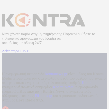
Μην χάνετε καμία στιγμή ενημέρωσης.Παρακολουθήστε το
τηλεοπτικό πρόγραμμα του
Kontra
σε
απευθείας μετάδοση
24/7.
Δείτε τώρα LIVE
Η ενημερωτική ιστοσελίδα
kontranews.gr
είναι μέλος του Kontra
Media Group ανάμεσα στα υπόλοιπα μέσα του ομίλου που είναι: ο
περιφερειακός ενημερωτικός τηλεοπτικός σταθμός
Kontra
, η
καθημερινή πολιτική εφημερίδα
Kontra News
, η εβδομαδιαία
εφημερίδα
Κυριακάτικη Kontra News
, ο ενημερωτικός
αθλητικός ιστότοπος
Filathlos.gr
και ο μουσικός ραδιοφωνικός
σταθμός
Love Radio 97,5
.