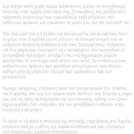
Στο δρόμο αυτό χωρίς καμία ταλάντευση πρέπει να συνεχίσουμε
δίνοντας στην πράξη απάντηση στις ξενοφοβικές και ρατσιστικές
πρακτικές συγκεκριμένων ευρωπαϊκών κυβερνήσεων, που
ορθώνουν φράκτες και εγκαλούν τη χώρα μας για την πολιτική της.
Την ίδια ώρα που η Ελλάδα της αλληλεγγύης και φιλοξενίας δίνει
τη μάχη στην Ευρώπη για να μείνουν τα σύνορα ανοιχτά και να
υπάρχουν ασφαλείς διάδρομοι για τους ξεριζωμένους, ελάχιστοι
και στη χώρα μας επιχειρούν να επαναφέρουν στο προσκήνιο το
ξενοφοβικό δηλητήριο, αντιδρώντας στη δημιουργία χώρων
φιλοξενίας. Η απόπειρα αυτή πέφτει στο κενό. Σκοντάφτει στους
ανθρώπινους φράκτες των χιλιάδων αλληλέγγυων, που δίνουν
καθημερινά τη μάχη στο πλευρό των προσφύγων και των
μεταναστών.
Έχουμε ασφαλώς, επίγνωση τόσο των συσχετισμών στο πλαίσιο
της Ευρώπης όσο και των ασφυκτικών πιέσεων που δέχεται η χώρα
μας και ως προς τη διαχείριση της προσφυγικής κρίσης που έχουν
δημιουργήσει ένα «παιχνίδι» για την μεταβίβαση ευθυνών στην
ελληνική κυβέρνηση.
Σε αυτό το πλαίσιο η αποδοχή της νατοϊκής επιχείρησης στο Αιγαίο,
αποκλειστικά με ευθύνη την παρακολούθηση και τον εντοπισμό
των διακινητών, κατέστη αναπόφευκτη.