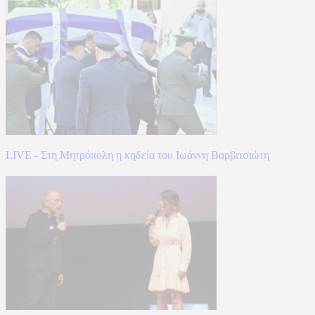
LIVE - Στη Μητρόπολη η κηδεία του Ιωάννη Βαρβιτσιώτη