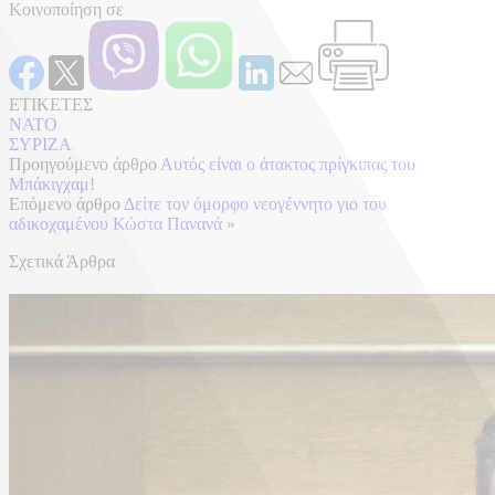
Κοινοποίηση σε
ΕΤΙΚΕΤΕΣ
ΝΑΤΟ
ΣΥΡΙΖΑ
Προηγούμενο άρθρο
Αυτός είναι ο άτακτος πρίγκιπας του
Μπάκιγχαμ!
Επόμενο άρθρο
Δείτε τον όμορφο νεογέννητο γιο του
αδικοχαμένου Κώστα Πανανά
»
Σχετικά Άρθρα