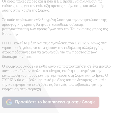
Οι ευρωπαϊκές χώρες και η ίδια η ΕΕ πρέπει να αναλάβουν τις
ευθύνες τους για την επίτευξη άμεσης ειρήνευσης και πολιτικής
λύσης στην κρίση της Συρίας.
Σε κάθε περίπτωση ενδεδειγμένη λύση για την αντιμετώπιση της
προσφυγικής κρίσης θα ήταν η απευθείας ασφαλής
μετεγκατάσταση των προσφύγων από την Τουρκία στις χώρες της
Ευρώπης.
Η Π.Γ. καλεί τα μέλη και τις οργανώσεις του ΣΥΡΙΖΑ, ιδίως στα
νησιά του Αιγαίου, να συνεχίσουν την εκδήλωση αλληλεγγύης
στους πρόσφυγες και να αγρυπνούν για την προστασία των
δικαιωμάτων τους.
Ο ελληνικός λαός έχει κάθε λόγο να πρωτοστατήσει σε ένα μεγάλο
πανευρωπαϊκό αντιπολεμικό κίνημα, ετούτη τη στιγμή για την
κατάπαυση του πυρός και την ειρήνευση στη Συρία και το Ιράκ. Ο
ΣΥΡΙΖΑ θα συμβάλει σε αυτό με όλες του τις δυνάμεις και καλεί
την κυβέρνηση να ενισχύσει τις διεθνείς πρωτοβουλίες για την
ειρήνευση στην περιοχή.
Προσθέστε το kontranews.gr στην Google