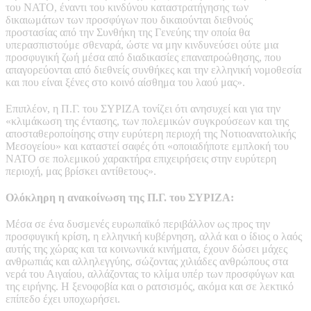
του ΝΑΤΟ, έναντι του κινδύνου καταστρατήγησης των
δικαιωμάτων των προσφύγων που δικαιούνται διεθνούς
προστασίας από την Συνθήκη της Γενεύης την οποία θα
υπερασπιστούμε σθεναρά, ώστε να μην κινδυνεύσει ούτε μια
προσφυγική ζωή μέσα από διαδικασίες επαναπροώθησης, που
απαγορεύονται από διεθνείς συνθήκες και την ελληνική νομοθεσία
και που είναι ξένες στο κοινό αίσθημα του λαού μας».
Επιπλέον, η Π.Γ. του ΣΥΡΙΖΑ τονίζει ότι ανησυχεί και για την
«κλιμάκωση της έντασης, των πολεμικών συγκρούσεων και της
αποσταθεροποίησης στην ευρύτερη περιοχή της Νοτιοανατολικής
Μεσογείου» και καταστεί σαφές ότι «οποιαδήποτε εμπλοκή του
ΝΑΤΟ σε πολεμικού χαρακτήρα επιχειρήσεις στην ευρύτερη
περιοχή, μας βρίσκει αντίθετους».
Ολόκληρη η ανακοίνωση της Π.Γ. του ΣΥΡΙΖΑ:
Μέσα σε ένα δυσμενές ευρωπαϊκό περιβάλλον ως προς την
προσφυγική κρίση, η ελληνική κυβέρνηση, αλλά και ο ίδιος ο λαός
αυτής της χώρας και τα κοινωνικά κινήματα, έχουν δώσει μάχες
ανθρωπιάς και αλληλεγγύης, σώζοντας χιλιάδες ανθρώπους στα
νερά του Αιγαίου, αλλάζοντας το κλίμα υπέρ των προσφύγων και
της ειρήνης. Η ξενοφοβία και ο ρατσισμός, ακόμα και σε λεκτικό
επίπεδο έχει υποχωρήσει.