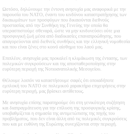
Ωστόσο, δηλώνουμε την έντονη ανησυχία μας αναφορικά με την
παρουσία του ΝΑΤΟ, έναντι του κινδύνου καταστρατήγησης των
δικαιωμάτων των προσφύγων που δικαιούνται διεθνούς
προστασίας από την Συνθήκη της Γενεύης την οποία θα
υπερασπιστούμε σθεναρά, ώστε να μην κινδυνεύσει ούτε μια
προσφυγική ζωή μέσα από διαδικασίες επαναπροώθησης, που
απαγορεύονται από διεθνείς συνθήκες και την ελληνική νομοθεσία
και που είναι ξένες στο κοινό αίσθημα του λαού μας.
Επιπλέον, ανησυχία μας προκαλεί η κλιμάκωση της έντασης, των
πολεμικών συγκρούσεων και της αποσταθεροποίησης στην
ευρύτερη περιοχή της Νοτιοανατολικής Μεσογείου.
Θέλουμε λοιπόν να καταστήσουμε σαφές ότι οποιαδήποτε
εμπλοκή του ΝΑΤΟ σε πολεμικού χαρακτήρα επιχειρήσεις στην
ευρύτερη περιοχή, μας βρίσκει αντίθετους.
Με ανησυχία επίσης παρατηρούμε ότι στη γενικότερη συζήτηση
και διαπραγμάτευση για την επίλυση της προσφυγικής κρίσης,
υποβαθμίζεται η σημασία της αντιμετώπισης της πηγής του
προβλήματος, που δεν είναι άλλη από τις πολεμικές συγκρούσεις
που και με ευθύνη της Ευρώπης συνεχίζονται στην περιοχή.