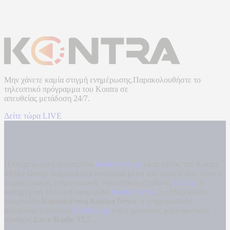
Μην χάνετε καμία στιγμή ενημέρωσης.Παρακολουθήστε το
τηλεοπτικό πρόγραμμα του
Kontra
σε
απευθείας μετάδοση
24/7.
Δείτε τώρα LIVE
Η ενημερωτική ιστοσελίδα
kontranews.gr
είναι μέλος του Kontra
Media Group ανάμεσα στα υπόλοιπα μέσα του ομίλου που είναι: ο
περιφερειακός ενημερωτικός τηλεοπτικός σταθμός
Kontra
, η
καθημερινή πολιτική εφημερίδα
Kontra News
, η εβδομαδιαία
εφημερίδα
Κυριακάτικη Kontra News
, ο ενημερωτικός
αθλητικός ιστότοπος
Filathlos.gr
και ο μουσικός ραδιοφωνικός
σταθμός
Love Radio 97,5
.