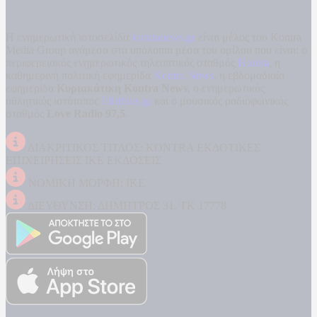
Η ενημερωτική ιστοσελίδα
kontranews.gr
είναι μέλος του Kontra
Media Group ανάμεσα στα υπόλοιπα μέσα του ομίλου που είναι: ο
περιφερειακός ενημερωτικός τηλεοπτικός σταθμός
Kontra
, η
καθημερινή πολιτική εφημερίδα
Kontra News
, η εβδομαδιαία
εφημερίδα
Κυριακάτικη Kontra News
, ο ενημερωτικός
αθλητικός ιστότοπος
Filathlos.gr
και ο μουσικός ραδιοφωνικός
σταθμός
Love Radio 97,5
.
ΔΙΑΚΡΙΤΙΚΟΣ ΤΙΤΛΟΣ: KONTRA ΕΚΔΟΤΙΚΕΣ
ΕΠΙΧΕΙΡΗΣΕΙΣ ΙΚΕ ΕΚΔΟΣΕΙΣ
ΝΟΜΙΚΗ ΜΟΡΦΗ: ΙΚΕ
ΔΙΕΥΘΥΝΣΗ: ΔΗΜΗΤΡΟΣ 31, ΤΚ 17778