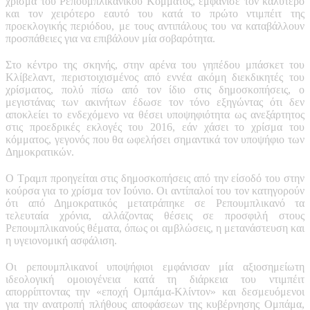
χρίσμα του Ρεπουμπλικανικού Κόμματος, εμφάνισε τον καλύτερο
και τον χειρότερο εαυτό του κατά το πρώτο ντιμπέιτ της
προεκλογικής περιόδου, με τους αντιπάλους του να καταβάλλουν
προσπάθειες για να επιβάλουν μία σοβαρότητα.
Στο κέντρο της σκηνής, στην αρένα του γηπέδου μπάσκετ του
Κλίβελαντ, περιστοιχισμένος από εννέα ακόμη διεκδικητές του
χρίσματος, πολύ πίσω από τον ίδιο στις δημοσκοπήσεις, ο
μεγιστάνας των ακινήτων έδωσε τον τόνο εξηγώντας ότι δεν
αποκλείει το ενδεχόμενο να θέσει υποψηφιότητα ως ανεξάρτητος
στις προεδρικές εκλογές του 2016, εάν χάσει το χρίσμα του
κόμματος, γεγονός που θα ωφελήσει σημαντικά τον υποψήφιο των
Δημοκρατικών.
Ο Τραμπ προηγείται στις δημοσκοπήσεις από την είσοδό του στην
κούρσα για το χρίσμα τον Ιούνιο. Οι αντίπαλοί του τον κατηγορούν
ότι από Δημοκρατικός μετατράπηκε σε Ρεπουμπλικανό τα
τελευταία χρόνια, αλλάζοντας θέσεις σε προσφιλή στους
Ρεπουμπλικανούς θέματα, όπως οι αμβλώσεις, η μετανάστευση και
η υγειονομική ασφάλιση.
Οι ρεπουμπλικανοί υποψήφιοι εμφάνισαν μία αξιοσημείωτη
ιδεολογική ομοιογένεια κατά τη διάρκεια του ντιμπέιτ
απορρίπτοντας την «εποχή Ομπάμα-Κλίντον» και δεσμευόμενοι
για την ανατροπή πλήθους αποφάσεων της κυβέρνησης Ομπάμα,