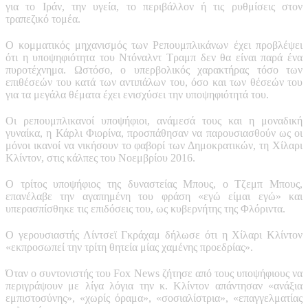
για το Ιράν, την υγεία, το περιβάλλον ή τις ρυθμίσεις στον
τραπεζικό τομέα.
Ο κομματικός μηχανισμός των Ρεπουμπλικάνων έχει προβλέψει
ότι η υποψηφιότητα του Ντόναλντ Τραμπ δεν θα είναι παρά ένα
πυροτέχνημα. Ωστόσο, ο υπερβολικός χαρακτήρας τόσο των
επιθέσεών του κατά των αντιπάλων του, όσο και των θέσεών του
για τα μεγάλα θέματα έχει ενισχύσει την υποψηφιότητά του.
Οι ρεπουμπλικανοί υποψήφιοι, ανάμεσά τους και η μοναδική
γυναίκα, η Κάρλι Φιορίνα, προσπάθησαν να παρουσιασθούν ως οι
μόνοι ικανοί να νικήσουν το φαβορί των Δημοκρατικών, τη Χίλαρι
Κλίντον, στις κάλπες του Νοεμβρίου 2016.
Ο τρίτος υποψήφιος της δυναστείας Μπους, ο Τζεμπ Μπους,
επανέλαβε την αγαπημένη του φράση «εγώ είμαι εγώ» και
υπερασπίσθηκε τις επιδόσεις του, ως κυβερνήτης της Φλόριντα.
Ο γερουσιαστής Λίντσεϊ Γκράχαμ δήλωσε ότι η Χίλαρι Κλίντον
«εκπροσωπεί την τρίτη θητεία μίας χαμένης προεδρίας».
Όταν ο συντονιστής του Fox News ζήτησε από τους υποψήφιους να
περιγράψουν με λίγα λόγια την κ. Κλίντον απάντησαν «ανάξια
εμπιστοσύνης», «χωρίς όραμα», «σοσιαλίστρια», «επαγγελματίας