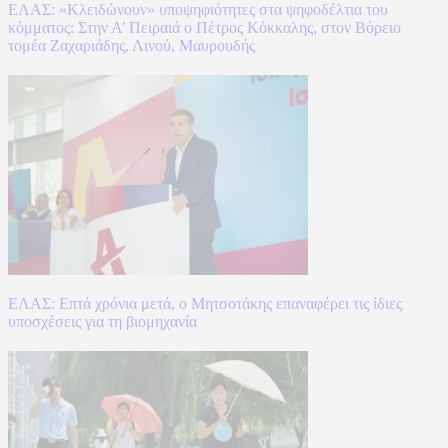
ΕΛΑΣ: «Κλειδώνουν» υποψηφιότητες στα ψηφοδέλτια του
κόμματος: Στην Α’ Πειραιά ο Πέτρος Κόκκαλης, στον Βόρειο
τομέα Ζαχαριάδης, Λινού, Μαυρουδής
ΕΛΑΣ: Επτά χρόνια μετά, ο Μητσοτάκης επαναφέρει τις ίδιες
υποσχέσεις για τη βιομηχανία