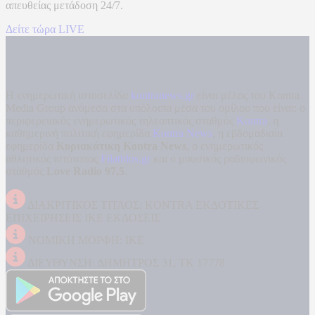
απευθείας μετάδοση
24/7.
Δείτε τώρα LIVE
Η ενημερωτική ιστοσελίδα
kontranews.gr
είναι μέλος του Kontra
Media Group ανάμεσα στα υπόλοιπα μέσα του ομίλου που είναι: ο
περιφερειακός ενημερωτικός τηλεοπτικός σταθμός
Kontra
, η
καθημερινή πολιτική εφημερίδα
Kontra News
, η εβδομαδιαία
εφημερίδα
Κυριακάτικη Kontra News
, ο ενημερωτικός
αθλητικός ιστότοπος
Filathlos.gr
και ο μουσικός ραδιοφωνικός
σταθμός
Love Radio 97,5
.
ΔΙΑΚΡΙΤΙΚΟΣ ΤΙΤΛΟΣ: KONTRA ΕΚΔΟΤΙΚΕΣ
ΕΠΙΧΕΙΡΗΣΕΙΣ ΙΚΕ ΕΚΔΟΣΕΙΣ
ΝΟΜΙΚΗ ΜΟΡΦΗ: ΙΚΕ
ΔΙΕΥΘΥΝΣΗ: ΔΗΜΗΤΡΟΣ 31, ΤΚ 17778