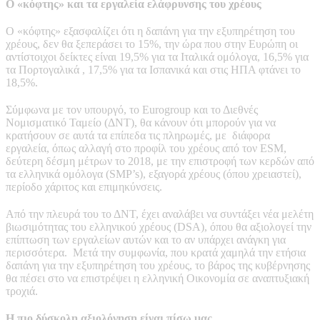
Ο «κόφτης» και τα εργαλεία ελάφρυνσης του χρέους
Ο «κόφτης» εξασφαλίζει ότι η δαπάνη για την εξυπηρέτηση του
χρέους, δεν θα ξεπεράσει το 15%, την ώρα που στην Ευρώπη οι
αντίστοιχοι δείκτες είναι 19,5% για τα Ιταλικά ομόλογα, 16,5% για
τα Πορτογαλικά , 17,5% για τα Ισπανικά και στις ΗΠΑ φτάνει το
18,5%.
Σύμφωνα με τον υπουργό, το Eurogroup και το Διεθνές
Νομισματικό Ταμείο (ΔΝΤ), θα κάνουν ότι μπορούν για να
κρατήσουν σε αυτά τα επίπεδα τις πληρωμές, με διάφορα
εργαλεία, όπως αλλαγή στο προφίλ του χρέους από τον ESM,
δεύτερη δέσμη μέτρων το 2018, με την επιστροφή των κερδών από
τα ελληνικά ομόλογα (SMP’s), εξαγορά χρέους (όπου χρειαστεί),
περίοδο χάριτος και επιμηκύνσεις.
Από την πλευρά του το ΔΝΤ, έχει αναλάβει να συντάξει νέα μελέτη
βιωσιμότητας του ελληνικού χρέους (DSA), όπου θα αξιολογεί την
επίπτωση των εργαλείων αυτών και το αν υπάρχει ανάγκη για
περισσότερα. Μετά την συμφωνία, που κρατά χαμηλά την ετήσια
δαπάνη για την εξυπηρέτηση του χρέους, το βάρος της κυβέρνησης
θα πέσει στο να επιστρέψει η ελληνική Οικονομία σε αναπτυξιακή
τροχιά.
Η πιο δύσκολη αξιολόγηση είναι πίσω μας