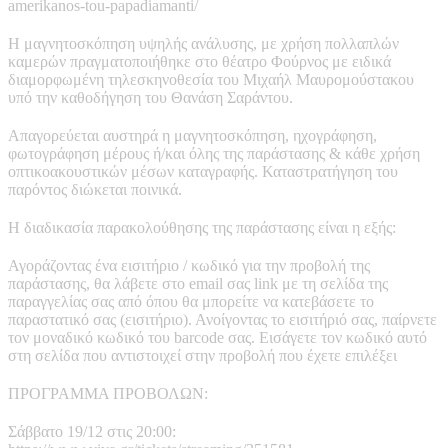
amerikanos-tou-papadiamanti/
Η μαγνητοσκόπηση υψηλής ανάλυσης, με χρήση πολλαπλών
καμερών πραγματοποιήθηκε στο θέατρο Φούρνος με ειδικά
διαμορφωμένη τηλεσκηνοθεσία του Μιχαήλ Μαυρομούστακου
υπό την καθοδήγηση του Θανάση Σαράντου.
Απαγορεύεται αυστηρά η μαγνητοσκόπηση, ηχογράφηση,
φωτογράφηση μέρους ή/και όλης της παράστασης & κάθε χρήση
οπτικοακουστικών μέσων καταγραφής. Καταστρατήγηση του
παρόντος διώκεται ποινικά.
Η διαδικασία παρακολούθησης της παράστασης είναι η εξής:
Αγοράζοντας ένα εισιτήριο / κωδικό για την προβολή της
παράστασης, θα λάβετε στο email σας link με τη σελίδα της
παραγγελίας σας από όπου θα μπορείτε να κατεβάσετε το
παραστατικό σας (εισιτήριο). Ανοίγοντας το εισιτήριό σας, παίρνετε
τον μοναδικό κωδικό του barcode σας. Εισάγετε τον κωδικό αυτό
στη σελίδα που αντιστοιχεί στην προβολή που έχετε επιλέξει
ΠΡΟΓΡΑΜΜΑ ΠΡΟΒΟΛΩΝ:
Σάββατο 19/12 στις 20:00: