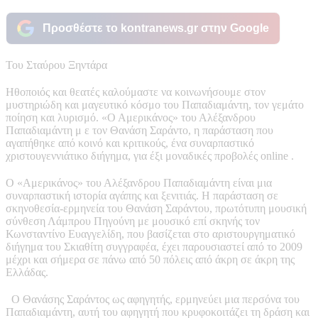
Προσθέστε το kontranews.gr στην Google
Του Σταύρου Ξηντάρα
Ηθοποιός και θεατές καλούμαστε να κοινωνήσουμε στον
μυστηριώδη και μαγευτικό κόσμο του Παπαδιαμάντη, τον γεμάτο
ποίηση και λυρισμό. «Ο Αμερικάνος» του Αλέξανδρου
Παπαδιαμάντη μ ε τον Θανάση Σαράντο, η παράσταση που
αγαπήθηκε από κοινό και κριτικούς, ένα συναρπαστικό
χριστουγεννιάτικο διήγημα, για έξι μοναδικές προβολές online .
Ο «Αμερικάνος» του Αλέξανδρου Παπαδιαμάντη είναι μια
συναρπαστική ιστορία αγάπης και ξενιτιάς. Η παράσταση σε
σκηνοθεσία-ερμηνεία του Θανάση Σαράντου, πρωτότυπη μουσική
σύνθεση Λάμπρου Πηγούνη με μουσικό επί σκηνής τον
Κωνσταντίνο Ευαγγελίδη, που βασίζεται στο αριστουργηματικό
διήγημα του Σκιαθίτη συγγραφέα, έχει παρουσιαστεί από το 2009
μέχρι και σήμερα σε πάνω από 50 πόλεις από άκρη σε άκρη της
Ελλάδας.
Ο Θανάσης Σαράντος ως αφηγητής, ερμηνεύει μια περσόνα του
Παπαδιαμάντη, αυτή του αφηγητή που κρυφοκοιτάζει τη δράση και