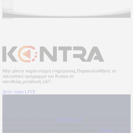
Μην χάνετε καμία στιγμή ενημέρωσης.Παρακολουθήστε το
τηλεοπτικό πρόγραμμα του
Kontra
σε
απευθείας μετάδοση
24/7.
Δείτε τώρα LIVE
Η ενημερωτική ιστοσελίδα
kontranews.gr
είναι μέλος του Kontra
Media Group ανάμεσα στα υπόλοιπα μέσα του ομίλου που είναι: ο
περιφερειακός ενημερωτικός τηλεοπτικός σταθμός
Kontra
, η