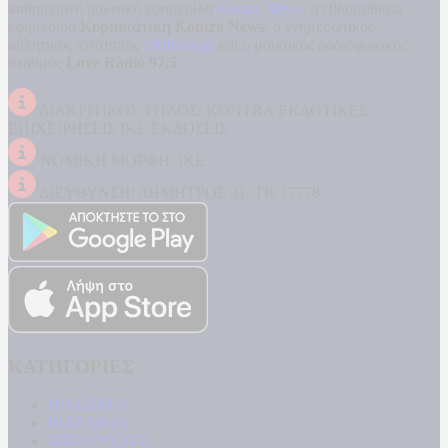
καθημερινή πολιτική εφημερίδα
Kontra News
, η εβδομαδιαία
εφημερίδα
Κυριακάτικη Kontra News
, ο ενημερωτικός
αθλητικός ιστότοπος
Filathlos.gr
και ο μουσικός ραδιοφωνικός
σταθμός
Love Radio 97,5
.
ΔΙΑΚΡΙΤΙΚΟΣ ΤΙΤΛΟΣ: KONTRA ΕΚΔΟΤΙΚΕΣ
ΕΠΙΧΕΙΡΗΣΕΙΣ ΙΚΕ ΕΚΔΟΣΕΙΣ
ΝΟΜΙΚΗ ΜΟΡΦΗ: ΙΚΕ
ΔΙΕΥΘΥΝΣΗ: ΔΗΜΗΤΡΟΣ 31, ΤΚ 17778
ΚΑΤΗΓΟΡΙΕΣ
ΠΟΛΙΤΙΚΗ
ΚΟΙΝΩΝΙΑ
ΜΠΟΥΡΛΟΤΟ