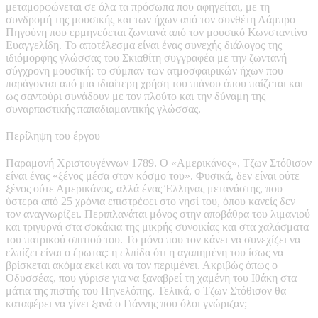
μεταμορφώνεται σε όλα τα πρόσωπα που αφηγείται, με τη
συνδρομή της μουσικής και των ήχων από τον συνθέτη Λάμπρο
Πηγούνη που ερμηνεύεται ζωντανά από τον μουσικό Κωνσταντίνο
Ευαγγελίδη. Το αποτέλεσμα είναι ένας συνεχής διάλογος της
ιδιόμορφης γλώσσας του Σκιαθίτη συγγραφέα με την ζωντανή
σύγχρονη μουσική: το σύμπαν των ατμοσφαιρικών ήχων που
παράγονται από μια ιδιαίτερη χρήση του πιάνου όπου παίζεται και
ως σαντούρι συνάδουν με τον πλούτο και την δύναμη της
συναρπαστικής παπαδιαμαντικής γλώσσας.
Περίληψη του έργου
Παραμονή Χριστουγέννων 1789. Ο «Αμερικάνος», Τζων Στόθισον
είναι ένας «ξένος μέσα στον κόσμο του». Φυσικά, δεν είναι ούτε
ξένος ούτε Αμερικάνος, αλλά ένας Έλληνας μετανάστης, που
ύστερα από 25 χρόνια επιστρέφει στο νησί του, όπου κανείς δεν
τον αναγνωρίζει. Περιπλανάται μόνος στην αποβάθρα του λιμανιού
και τριγυρνά στα σοκάκια της μικρής συνοικίας και στα χαλάσματα
του πατρικού σπιτιού του. Το μόνο που τον κάνει να συνεχίζει να
ελπίζει είναι ο έρωτας: η ελπίδα ότι η αγαπημένη του ίσως να
βρίσκεται ακόμα εκεί και να τον περιμένει. Ακριβώς όπως ο
Οδυσσέας, που γύρισε για να ξαναβρεί τη χαμένη του Ιθάκη στα
μάτια της πιστής του Πηνελόπης. Τελικά, ο Τζων Στόθισον θα
καταφέρει να γίνει ξανά ο Γιάννης που όλοι γνώριζαν;