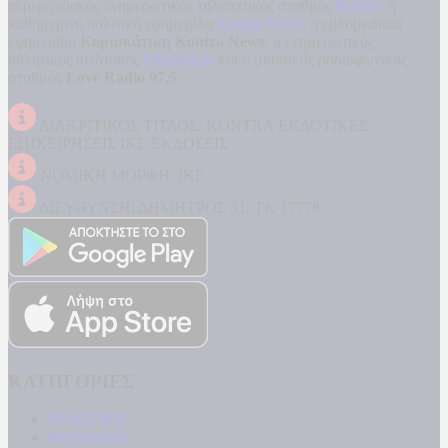
περιφερειακός ενημερωτικός τηλεοπτικός σταθμός
Kontra
, η
καθημερινή πολιτική εφημερίδα
Kontra News
, η εβδομαδιαία
εφημερίδα
Κυριακάτικη Kontra News
, ο ενημερωτικός
αθλητικός ιστότοπος
Filathlos.gr
και ο μουσικός ραδιοφωνικός
σταθμός
Love Radio 97,5
.
ΔΙΑΚΡΙΤΙΚΟΣ ΤΙΤΛΟΣ: KONTRA ΕΚΔΟΤΙΚΕΣ
ΕΠΙΧΕΙΡΗΣΕΙΣ ΙΚΕ ΕΚΔΟΣΕΙΣ
ΝΟΜΙΚΗ ΜΟΡΦΗ: ΙΚΕ
ΔΙΕΥΘΥΝΣΗ: ΔΗΜΗΤΡΟΣ 31, ΤΚ 17778
ΚΑΤΗΓΟΡΙΕΣ
ΠΟΛΙΤΙΚΗ
ΚΟΙΝΩΝΙΑ