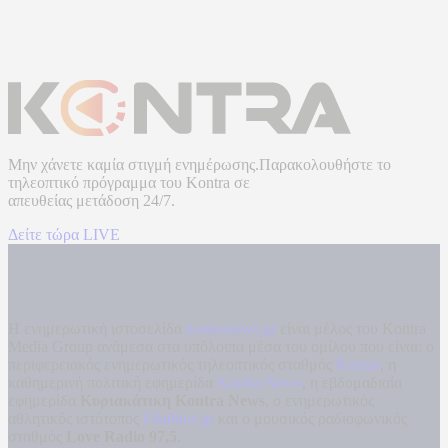
Μην χάνετε καμία στιγμή ενημέρωσης.Παρακολουθήστε το
τηλεοπτικό πρόγραμμα του
Kontra
σε
απευθείας μετάδοση
24/7.
Δείτε τώρα LIVE
Η ενημερωτική ιστοσελίδα
kontranews.gr
είναι μέλος του Kontra
Media Group ανάμεσα στα υπόλοιπα μέσα του ομίλου που είναι: ο
περιφερειακός ενημερωτικός τηλεοπτικός σταθμός
Kontra
, η
καθημερινή πολιτική εφημερίδα
Kontra News
, η εβδομαδιαία
εφημερίδα
Κυριακάτικη Kontra News
, ο ενημερωτικός
αθλητικός ιστότοπος
Filathlos.gr
και ο μουσικός ραδιοφωνικός
σταθμός
Love Radio 97,5
.