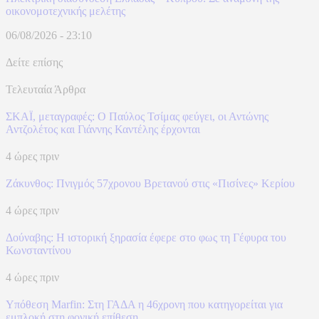
οικονομοτεχνικής μελέτης
06/08/2026 - 23:10
Δείτε επίσης
Τελευταία Άρθρα
ΣΚΑΪ, μεταγραφές: Ο Παύλος Τσίμας φεύγει, οι Αντώνης
Αντζολέτος και Γιάννης Καντέλης έρχονται
4 ώρες πριν
Ζάκυνθος: Πνιγμός 57χρονου Βρετανού στις «Πισίνες» Κερίου
4 ώρες πριν
Δούναβης: Η ιστορική ξηρασία έφερε στο φως τη Γέφυρα του
Κωνσταντίνου
4 ώρες πριν
Υπόθεση Marfin: Στη ΓΑΔΑ η 46χρονη που κατηγορείται για
εμπλοκή στη φονική επίθεση