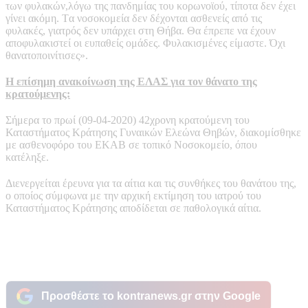
των φυλακών,λόγω της πανδημίας του κορωνοϊού, τίποτα δεν έχει
γίνει ακόμη. Tα νοσοκομεία δεν δέχονται ασθενείς από τις
φυλακές, γιατρός δεν υπάρχει στη Θήβα. Θα έπρεπε να έχουν
αποφυλακιστεί οι ευπαθείς ομάδες. Φυλακισμένες είμαστε. Όχι
θανατοποινίτισες».
Η επίσημη ανακοίνωση της ΕΛΑΣ για τον θάνατο της
κρατούμενης:
Σήμερα το πρωί (09-04-2020) 42χρονη κρατούμενη του
Καταστήματος Κράτησης Γυναικών Ελεώνα Θηβών, διακομίσθηκε
με ασθενοφόρο του ΕΚΑΒ σε τοπικό Νοσοκομείο, όπου
κατέληξε.
Διενεργείται έρευνα για τα αίτια και τις συνθήκες του θανάτου της,
ο οποίος σύμφωνα με την αρχική εκτίμηση του ιατρού του
Καταστήματος Κράτησης αποδίδεται σε παθολογικά αίτια.
Προσθέστε το kontranews.gr στην Google