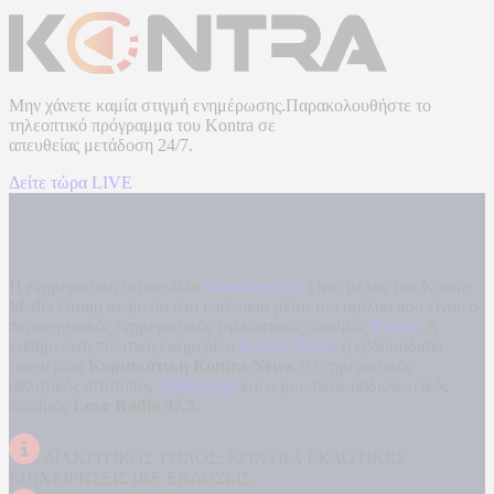
Μην χάνετε καμία στιγμή ενημέρωσης.Παρακολουθήστε το
τηλεοπτικό πρόγραμμα του
Kontra
σε
απευθείας μετάδοση
24/7.
Δείτε τώρα LIVE
Η ενημερωτική ιστοσελίδα
kontranews.gr
είναι μέλος του Kontra
Media Group ανάμεσα στα υπόλοιπα μέσα του ομίλου που είναι: ο
περιφερειακός ενημερωτικός τηλεοπτικός σταθμός
Kontra
, η
καθημερινή πολιτική εφημερίδα
Kontra News
, η εβδομαδιαία
εφημερίδα
Κυριακάτικη Kontra News
, ο ενημερωτικός
αθλητικός ιστότοπος
Filathlos.gr
και ο μουσικός ραδιοφωνικός
σταθμός
Love Radio 97,5
.
ΔΙΑΚΡΙΤΙΚΟΣ ΤΙΤΛΟΣ: KONTRA ΕΚΔΟΤΙΚΕΣ
ΕΠΙΧΕΙΡΗΣΕΙΣ ΙΚΕ ΕΚΔΟΣΕΙΣ