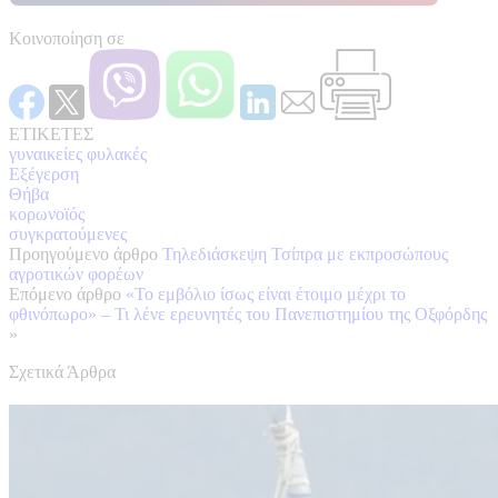
Κοινοποίηση σε
ΕΤΙΚΕΤΕΣ
γυναικείες φυλακές
Εξέγερση
Θήβα
κορωνοϊός
συγκρατούμενες
Προηγούμενο άρθρο
Τηλεδιάσκεψη Τσίπρα με εκπροσώπους
αγροτικών φορέων
Επόμενο άρθρο
«Το εμβόλιο ίσως είναι έτοιμο μέχρι το
φθινόπωρο» – Τι λένε ερευνητές του Πανεπιστημίου της Οξφόρδης
»
Σχετικά Άρθρα