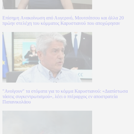
Επίσημη Aνακοίνωση από Αυγερινό, Μουτσάτσου και άλλα 20
πρώην στελέχη του κόμματος Καρυστιανού που αποχώρησαν
"Ανοίγουν" τα στόματα για το κόμμα Καρυστιανού: «Διαπίστωσα
τάσεις συγκεντρωτισμού», λέει ο πτέραρχος εν αποστρατεία
Παπανικολάου