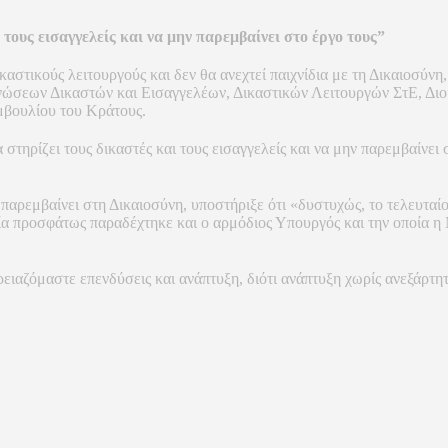
τους εισαγγελείς και να μην παρεμβαίνει στο έργο τους”
ικαστικούς λειτουργούς και δεν θα ανεχτεί παιχνίδια με τη Δικαιοσύ
νώσεων Δικαστών και Εισαγγελέων, Δικαστικών Λειτουργών ΣτΕ, Δι
βουλίου του Κράτους.
ηρίζει τους δικαστές και τους εισαγγελείς και να μην παρεμβαίνει σ
α παρεμβαίνει στη Δικαιοσύνη, υποστήριξε ότι «δυστυχώς, το τελευταί
α προσφάτως παραδέχτηκε και ο αρμόδιος Υπουργός και την οποία η Ν
ρειαζόμαστε επενδύσεις και ανάπτυξη, διότι ανάπτυξη χωρίς ανεξάρτη