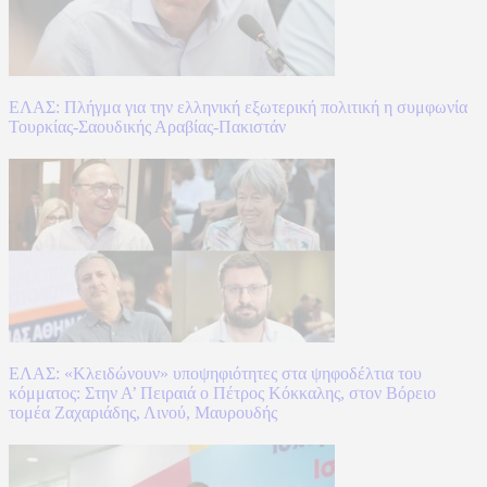
ΕΛΑΣ: Πλήγμα για την ελληνική εξωτερική πολιτική η συμφωνία
Τουρκίας-Σαουδικής Αραβίας-Πακιστάν
ΕΛΑΣ: «Κλειδώνουν» υποψηφιότητες στα ψηφοδέλτια του
κόμματος: Στην Α’ Πειραιά ο Πέτρος Κόκκαλης, στον Βόρειο
τομέα Ζαχαριάδης, Λινού, Μαυρουδής