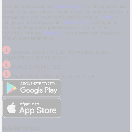
Η ενημερωτική ιστοσελίδα
kontranews.gr
είναι μέλος του Kontra
Media Group ανάμεσα στα υπόλοιπα μέσα του ομίλου που είναι: ο
περιφερειακός ενημερωτικός τηλεοπτικός σταθμός
Kontra
, η
καθημερινή πολιτική εφημερίδα
Kontra News
, η εβδομαδιαία
εφημερίδα
Κυριακάτικη Kontra News
, ο ενημερωτικός
αθλητικός ιστότοπος
Filathlos.gr
και ο μουσικός ραδιοφωνικός
σταθμός
Love Radio 97,5
.
ΔΙΑΚΡΙΤΙΚΟΣ ΤΙΤΛΟΣ: KONTRA ΕΚΔΟΤΙΚΕΣ
ΕΠΙΧΕΙΡΗΣΕΙΣ ΙΚΕ ΕΚΔΟΣΕΙΣ
ΝΟΜΙΚΗ ΜΟΡΦΗ: ΙΚΕ
ΔΙΕΥΘΥΝΣΗ: ΔΗΜΗΤΡΟΣ 31, ΤΚ 17778
ΚΑΤΗΓΟΡΙΕΣ