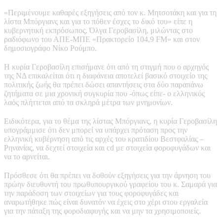
«Περιμένουμε καθαρές εξηγήσεις από τον κ. Μητσοτάκη και για τη
λίστα Μπόργιανς και για το πόθεν έσχες το δικό του» είπε η
κυβερνητική εκπρόσωπος, Όλγα Γεροβασίλη, μιλώντας στο
ραδιόφωνο του ΑΠΕ-ΜΠΕ «Πρακτορείο 104,9 FM» και στον
δημοσιογράφο Νίκο Ρούμπο.
Η κυρία Γεροβασίλη επισήμανε ότι από τη στιγμή που ο αρχηγός
της ΝΔ επικαλείται ότι η διαφάνεια αποτελεί βασικό στοιχείο της
πολιτικής ζωής θα πρέπει δώσει απαντήσεις στα δύο παραπάνω
ζητήματα σε μια χρονική συγκυρία που -όπως είπε- ο ελληνικός
λαός πλήττεται από τα σκληρά μέτρα των μνημονίων.
Ειδικότερα, για το θέμα της λίστας Μπόργιανς, η κυρία Γεροβασίλη
υπογράμμισε ότι δεν μπορεί να υπάρχει πρόταση προς την
ελληνική κυβέρνηση από τις αρχές του κρατιδίου Βεστφαλίας –
Ρηνανίας, να δεχτεί στοιχεία και cd με στοιχεία φοροφυγάδων και
να το αρνείται.
Πρόσθεσε ότι θα πρέπει να δοθούν εξηγήσεις για την άρνηση του
πρώην διευθυντή του πρωθυπουργικού γραφείου του κ. Σαμαρά για
την παράδοση των στοιχείων για τους φοροφυγάδες και
αναρωτήθηκε πώς είναι δυνατόν να έχεις στο χέρι στου εργαλεία
για την πάταξη της φοροδιαφυγής και να μην τα χρησιμοποιείς.