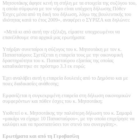
Μητσοτάκης άφησε κενή τη στήλη με τα στοιχεία της συζύγου του,
η οποία σύμφωνα με τον νόμο είναι υπόχρεη δήλωσης Πόθεν
Έσχες μέσα από τη δική του δήλωση, λόγω της βουλευτικής του
ιδιότητας κατά το έτος 2009», αναφέρει ο ΣΥΡΙΖΑ και δηλώνει:
«Μετά κι από αυτή την εξέλιξη, είμαστε υποχρεωμένοι να
επανέλθουμε στα αρχικά μας ερωτήματα:
Υπήρξαν συνεταίροι η σύζυγος του κ. Μητσοτάκη με τον κ.
Παπασταύρου; Σχετίζεται η εταιρεία τους με την οικονομική
δραστηριότητα του κ. Παπασταύρου εξαιτίας της οποίας
καταδικάστηκε σε πρόστιμο 3.3 εκ ευρώ;
Έχει αναλάβει αυτή η εταιρεία δουλειές από το Δημόσιο και με
ποιες διαδικασίες ανάθεσης;
Εμφανίζεται η συγκεκριμένη εταιρεία στη δήλωση οικονομικών
συμφερόντων και πόθεν έσχες του κ. Μητσοτάκη;
Υιοθετεί ο κ. Μητσοτάκης την παλιότερη δήλωση του κ. Σαμαρά
«μακάρι να είχαμε 10 Παπασταύρου», με την οποία επιχείρησε να
καλύψει και να προστατεύσει τον στενό του συνεργάτη;».
Ερωτήματα και από τη Γεροβασίλη