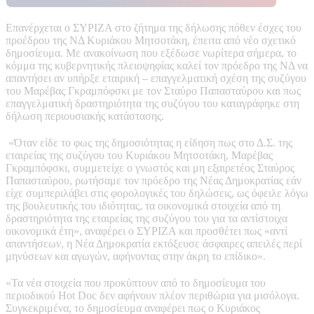
Επανέρχεται ο ΣΥΡΙΖΑ στο ζήτημα της δήλωσης πόθεν έσχες του
προέδρου της ΝΔ Κυριάκου Μητσοτάκη, έπειτα από νέο σχετικό
δημοσίευμα. Με ανακοίνωση που εξέδωσε νωρίτερα σήμερα, το
κόμμα της κυβερνητικής πλειοψηφίας καλεί τον πρόεδρο της ΝΔ να
απαντήσει αν υπήρξε εταιρική – επαγγελματική σχέση της συζύγου
του Μαρέβας Γκραμπόφσκι με τον Σταύρο Παπασταύρου και πως
επαγγελματική δραστηριότητα της συζύγου του καταγράφηκε στη
δήλωση περιουσιακής κατάστασης.
«Όταν είδε το φως της δημοσιότητας η είδηση πως στο Δ.Σ. της
εταιρείας της συζύγου του Κυριάκου Μητσοτάκη, Μαρέβας
Γκραμπόφσκι, συμμετείχε ο γνωστός και μη εξαιρετέος Σταύρος
Παπασταύρου, ρωτήσαμε τον πρόεδρο της Νέας Δημοκρατίας εάν
είχε συμπεριλάβει στις φορολογικές του δηλώσεις, ως όφειλε λόγω
της βουλευτικής του ιδιότητας, τα οικονομικά στοιχεία από τη
δραστηριότητα της εταιρείας της συζύγου του για τα αντίστοιχα
οικονομικά έτη», αναφέρει ο ΣΥΡΙΖΑ και προσθέτει πως «αντί
απαντήσεων, η Νέα Δημοκρατία εκτόξευσε άσφαιρες απειλές περί
μηνύσεων και αγωγών, αφήνοντας στην άκρη το επίδικο».
«Τα νέα στοιχεία που προκύπτουν από το δημοσίευμα του
περιοδικού Hot Doc δεν αφήνουν πλέον περιθώρια για μισόλογα.
Συγκεκριμένα, το δημοσίευμα αναφέρει πως ο Κυριάκος