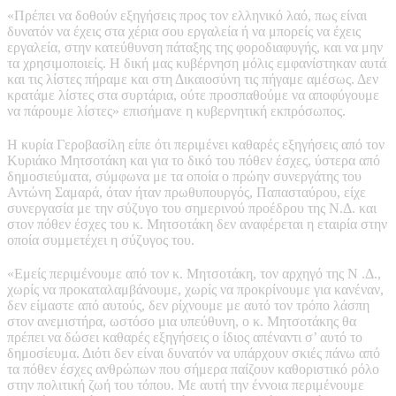
«Πρέπει να δοθούν εξηγήσεις προς τον ελληνικό λαό, πως είναι
δυνατόν να έχεις στα χέρια σου εργαλεία ή να μπορείς να έχεις
εργαλεία, στην κατεύθυνση πάταξης της φοροδιαφυγής, και να μην
τα χρησιμοποιείς. Η δική μας κυβέρνηση μόλις εμφανίστηκαν αυτά
και τις λίστες πήραμε και στη Δικαιοσύνη τις πήγαμε αμέσως. Δεν
κρατάμε λίστες στα συρτάρια, ούτε προσπαθούμε να αποφύγουμε
να πάρουμε λίστες» επισήμανε η κυβερνητική εκπρόσωπος.
Η κυρία Γεροβασίλη είπε ότι περιμένει καθαρές εξηγήσεις από τον
Κυριάκο Μητσοτάκη και για το δικό του πόθεν έσχες, ύστερα από
δημοσιεύματα, σύμφωνα με τα οποία ο πρώην συνεργάτης του
Αντώνη Σαμαρά, όταν ήταν πρωθυπουργός, Παπασταύρου, είχε
συνεργασία με την σύζυγο του σημερινού προέδρου της Ν.Δ. και
στον πόθεν έσχες του κ. Μητσοτάκη δεν αναφέρεται η εταιρία στην
οποία συμμετέχει η σύζυγος του.
«Εμείς περιμένουμε από τον κ. Μητσοτάκη, τον αρχηγό της Ν .Δ.,
χωρίς να προκαταλαμβάνουμε, χωρίς να προκρίνουμε για κανέναν,
δεν είμαστε από αυτούς, δεν ρίχνουμε με αυτό τον τρόπο λάσπη
στον ανεμιστήρα, ωστόσο μια υπεύθυνη, ο κ. Μητσοτάκης θα
πρέπει να δώσει καθαρές εξηγήσεις ο ίδιος απέναντι σ’ αυτό το
δημοσίευμα. Διότι δεν είναι δυνατόν να υπάρχουν σκιές πάνω από
τα πόθεν έσχες ανθρώπων που σήμερα παίζουν καθοριστικό ρόλο
στην πολιτική ζωή του τόπου. Με αυτή την έννοια περιμένουμε