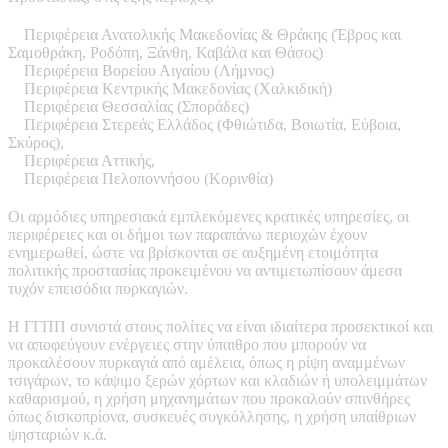
Περιφέρεια Ανατολικής Μακεδονίας & Θράκης (Έβρος και
Σαμοθράκη, Ροδόπη, Ξάνθη, Καβάλα και Θάσος)
Περιφέρεια Βορείου Αιγαίου (Λήμνος)
Περιφέρεια Κεντρικής Μακεδονίας (Χαλκιδική)
Περιφέρεια Θεσσαλίας (Σποράδες)
Περιφέρεια Στερεάς Ελλάδος (Φθιώτιδα, Βοιωτία, Εύβοια,
Σκύρος),
Περιφέρεια Αττικής,
Περιφέρεια Πελοποννήσου (Κορινθία)
Οι αρμόδιες υπηρεσιακά εμπλεκόμενες κρατικές υπηρεσίες, οι
περιφέρειες και οι δήμοι των παραπάνω περιοχών έχουν
ενημερωθεί, ώστε να βρίσκονται σε αυξημένη ετοιμότητα
πολιτικής προστασίας προκειμένου να αντιμετωπίσουν άμεσα
τυχόν επεισόδια πυρκαγιών.
Η ΓΓΠΠ συνιστά στους πολίτες να είναι ιδιαίτερα προσεκτικοί και
να αποφεύγουν ενέργειες στην ύπαιθρο που μπορούν να
προκαλέσουν πυρκαγιά από αμέλεια, όπως η ρίψη αναμμένων
τσιγάρων, το κάψιμο ξερών χόρτων και κλαδιών ή υπολειμμάτων
καθαρισμού, η χρήση μηχανημάτων που προκαλούν σπινθήρες
όπως δισκοπρίονα, συσκευές συγκόλλησης, η χρήση υπαίθριων
ψησταριών κ.ά.