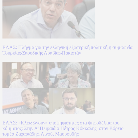
ΕΛΑΣ: Πλήγμα για την ελληνική εξωτερική πολιτική η συμφωνία
Τουρκίας-Σαουδικής Αραβίας-Πακιστάν
ΕΛΑΣ: «Κλειδώνουν» υποψηφιότητες στα ψηφοδέλτια του
κόμματος: Στην Α’ Πειραιά ο Πέτρος Κόκκαλης, στον Βόρειο
τομέα Ζαχαριάδης, Λινού, Μαυρουδής