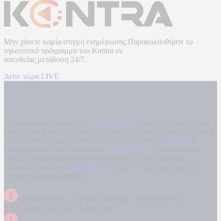
Μην χάνετε καμία στιγμή ενημέρωσης.Παρακολουθήστε το
τηλεοπτικό πρόγραμμα του
Kontra
σε
απευθείας μετάδοση
24/7.
Δείτε τώρα LIVE
Η ενημερωτική ιστοσελίδα
kontranews.gr
είναι μέλος του Kontra
Media Group ανάμεσα στα υπόλοιπα μέσα του ομίλου που είναι: ο
περιφερειακός ενημερωτικός τηλεοπτικός σταθμός
Kontra
, η
καθημερινή πολιτική εφημερίδα
Kontra News
, η εβδομαδιαία
εφημερίδα
Κυριακάτικη Kontra News
, ο ενημερωτικός
αθλητικός ιστότοπος
Filathlos.gr
και ο μουσικός ραδιοφωνικός
σταθμός
Love Radio 97,5
.
ΔΙΑΚΡΙΤΙΚΟΣ ΤΙΤΛΟΣ: KONTRA ΕΚΔΟΤΙΚΕΣ
ΕΠΙΧΕΙΡΗΣΕΙΣ ΙΚΕ ΕΚΔΟΣΕΙΣ