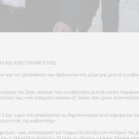
ΟΣΟΙ ΕΠΕΝΔΥΣΟΥΝ ΠΑΝΩ ΑΠΟ 250.0
ύγων και των μεταναστών που βρίσκονται στη χώρα μας μελετά η κυ
όραση του Σκάι, ανέφερε πως η κυβέρνηση μελετά σχέδιο σύμφωνα μ
στικά πως «εάν υπάρχουν κάποιοι εξ’ αυτών που έχουν τη δυνατότη
α 5 δισ. ευρώ που αναφέρονται ως δημοσιονομικό κενό σήμερα και ση
μερα εντός της κυβέρνησης».
μείωσε «μας κατηγόρησαν για πλημμελή φύλαξη των συνόρων της χώρ
η του ο «Μουζάλας δουλεύει 20 ώρες το 24ωρο» ο κύριος Μάρδας σημ