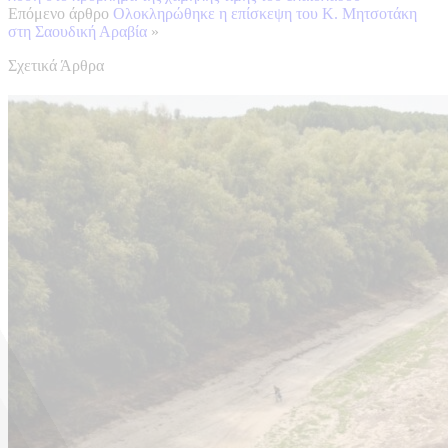
Επόμενο άρθρο
Ολοκληρώθηκε η επίσκεψη του Κ. Μητσοτάκη
στη Σαουδική Αραβία
»
Σχετικά Άρθρα