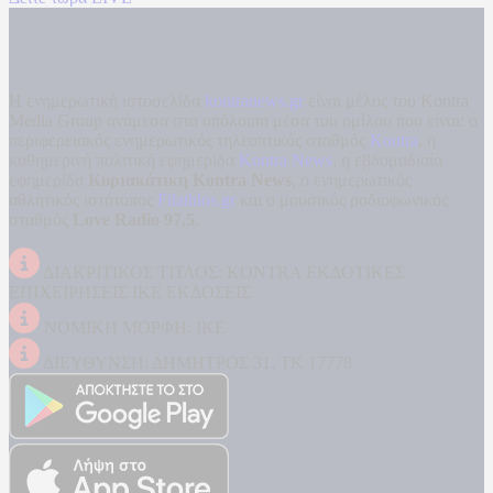
Η ενημερωτική ιστοσελίδα
kontranews.gr
είναι μέλος του Kontra
Media Group ανάμεσα στα υπόλοιπα μέσα του ομίλου που είναι: ο
περιφερειακός ενημερωτικός τηλεοπτικός σταθμός
Kontra
, η
καθημερινή πολιτική εφημερίδα
Kontra News
, η εβδομαδιαία
εφημερίδα
Κυριακάτικη Kontra News
, ο ενημερωτικός
αθλητικός ιστότοπος
Filathlos.gr
και ο μουσικός ραδιοφωνικός
σταθμός
Love Radio 97,5
.
ΔΙΑΚΡΙΤΙΚΟΣ ΤΙΤΛΟΣ: KONTRA ΕΚΔΟΤΙΚΕΣ
ΕΠΙΧΕΙΡΗΣΕΙΣ ΙΚΕ ΕΚΔΟΣΕΙΣ
ΝΟΜΙΚΗ ΜΟΡΦΗ: ΙΚΕ
ΔΙΕΥΘΥΝΣΗ: ΔΗΜΗΤΡΟΣ 31, ΤΚ 17778