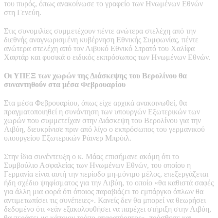
του πυρός, όπως ανακοίνωσε το γραφείο των Ηνωμένων Εθνών
στη Γενεύη.
Στις συνομιλίες συμμετέχουν πέντε ανώτερα στελέχη από την
διεθνής αναγνωρισμένη κυβέρνηση Εθνικής Συμφωνίας, πέντε
ανώτερα στελέχη από τον Λιβυκό Εθνικό Στρατό του Χαλίφα
Χαφτάρ και φυσικά ο ειδικός εκπρόσωπος των Ηνωμένων Εθνών.
Οι ΥΠΕΞ των χωρών της Διάσκεψης του Βερολίνου θα
συναντηθούν στα μέσα Φεβρουαρίου
Στα μέσα Φεβρουαρίου, όπως είχε αρχικά ανακοινωθεί, θα
πραγματοποιηθεί η συνάντηση των υπουργών Εξωτερικών των
χωρών που συμμετείχαν στην Διάσκεψη του Βερολίνου για την
Λιβύη, διευκρίνισε πριν από λίγο ο εκπρόσωπος του γερμανικού
υπουργείου Εξωτερικών Ράινερ Μπρόιλ.
Στην ίδια συνέντευξη ο κ. Μάας επισήμανε ακόμη ότι το
Συμβούλιο Ασφαλείας των Ηνωμένων Εθνών, του οποίου η
Γερμανία είναι αυτή την περίοδο μη-μόνιμο μέλος, επεξεργάζεται
ήδη σχέδιο ψηφίσματος για την Λιβύη, το οποίο «θα καθιστά σαφές
για άλλη μια φορά ότι όποιος παραβιάζει το εμπάργκο όπλων θα
αντιμετωπίσει τις συνέπειες». Κανείς δεν θα μπορεί να θεωρήσει
δεδομένο ότι «εάν εξακολουθήσει να παρέχει στήριξη στην Λιβύη,
θα περάσει με κάποιον τρόπο απαρατήρητος», πρόσθεσε και,