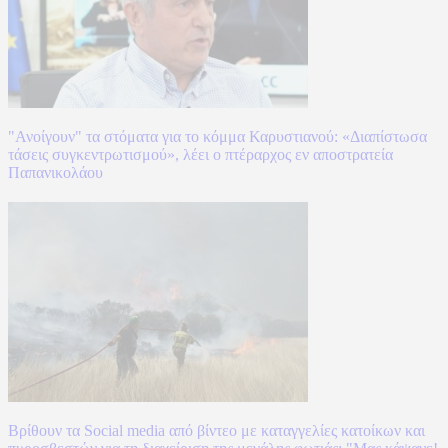
"Ανοίγουν" τα στόματα για το κόμμα Καρυστιανού: «Διαπίστωσα
τάσεις συγκεντρωτισμού», λέει ο πτέραρχος εν αποστρατεία
Παπανικολάου
Βρίθουν τα Social media από βίντεο με καταγγελίες κατοίκων και