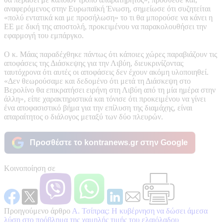
αναφερόμενος στην Ευρωπαϊκή Ένωση, σημείωσε ότι συζητείται
«πολύ εντατικά και με προσήλωση» το τι θα μπορούσε να κάνει η
ΕΕ με δική της αποστολή, προκειμένου να παρακολουθήσει την
εφαρμογή του εμπάργκο.
Ο κ. Μάας παραδέχθηκε πάντως ότι κάποιες χώρες παραβιάζουν τις
αποφάσεις της Διάσκεψης για την Λιβύη, διευκρινίζοντας
ταυτόχρονα ότι αυτές οι αποφάσεις δεν έχουν ακόμη υλοποιηθεί.
«Δεν θεωρούσαμε και δεδομένο ότι μετά τη Διάσκεψη στο
Βερολίνο θα επικρατήσει ειρήνη στη Λιβύη από τη μία ημέρα στην
άλλη», είπε χαρακτηριστικά και τόνισε ότι προκειμένου να γίνει
ένα αποφασιστικό βήμα για την επίλυση της διαμάχης, είναι
απαραίτητος ο διάλογος μεταξύ των δύο πλευρών.
Προσθέστε το kontranews.gr στην Google
Κοινοποίηση σε
Προηγούμενο άρθρο
Α. Τσίπρας: Η κυβέρνηση να δώσει άμεσα
λύση στο πρόβλημα της χαμηλής τιμής του ελαιόλαδου