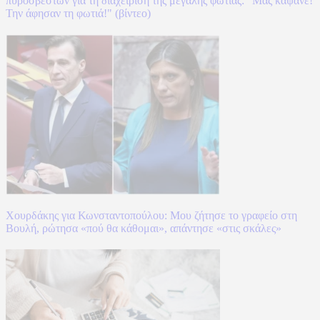
πυροσβεστών για τη διαχείριση της μεγάλης φωτιάς: "Μας κάψανε!
Την άφησαν τη φωτιά!" (βίντεο)
Χουρδάκης για Κωνσταντοπούλου: Μου ζήτησε το γραφείο στη
Βουλή, ρώτησα «πού θα κάθομαι», απάντησε «στις σκάλες»