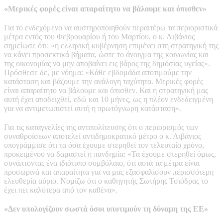
«Μερικές φορές είναι απαραίτητο να βάλουμε και όπισθεν»
Για το ενδεχόμενο να αυστηροποιηθούν περαιτέρω τα περιοριστικά
μέτρα εντός του Φεβρουαρίου ή του Μαρτίου, ο κ. Λιβάνιος
σημείωσε ότι: «η ελληνική κυβέρνηση επιμένει στη στρατηγική της
να κάνει προσεκτικά βήματα, ώστε το άνοιγμα της κοινωνίας και
της οικονομίας να μην αποβαίνει εις βάρος της δημόσιας υγείας».
Πρόσθεσε δε, με νόημα: «Κάθε εβδομάδα αποτιμούμε την
κατάσταση και βάζουμε την ανάλογη ταχύτητα. Μερικές φορές
είναι απαραίτητο να βάλουμε και όπισθεν. Και η στρατηγική μας
αυτή έχει αποδειχθεί, εδώ και 10 μήνες, ως η πλέον ενδεδειγμένη
για να αντιμετωπιστεί αυτή η πρωτόγνωρη κατάσταση».
Για τις καταγγελίες της αντιπολίτευσης ότι ο περιορισμός των
συναθροίσεων αποτελεί αντιδημοκρατικό μέτρο ο κ. Λιβάνιος
υπογράμμισε ότι τα όσα έχουμε στερηθεί τον τελευταίο χρόνο,
προκειμένου να δαμαστεί η πανδημία: «Τα έχουμε στερηθεί όμως,
συνάπτοντας ένα ιδιότυπο συμβόλαιο, ότι αυτά τα μέτρα είναι
προσωρινά και απαραίτητα για να μας εξασφαλίσουν περισσότερη
ελευθερία αύριο. Νομίζω ότι ο καθηγητής Σωτήρης Τσιόδρας το
έχει πει καλύτερα από τον καθένα».
«Δεν υπολογίζουν σωστά όσοι υποτιμούν τη δύναμη της ΕΕ»