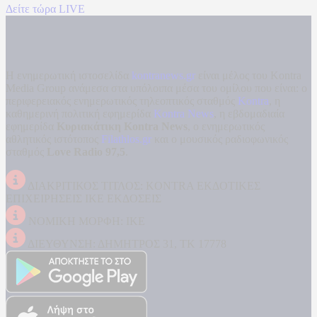
Δείτε τώρα LIVE
Η ενημερωτική ιστοσελίδα
kontranews.gr
είναι μέλος του Kontra
Media Group ανάμεσα στα υπόλοιπα μέσα του ομίλου που είναι: ο
περιφερειακός ενημερωτικός τηλεοπτικός σταθμός
Kontra
, η
καθημερινή πολιτική εφημερίδα
Kontra News
, η εβδομαδιαία
εφημερίδα
Κυριακάτικη Kontra News
, ο ενημερωτικός
αθλητικός ιστότοπος
Filathlos.gr
και ο μουσικός ραδιοφωνικός
σταθμός
Love Radio 97,5
.
ΔΙΑΚΡΙΤΙΚΟΣ ΤΙΤΛΟΣ: KONTRA ΕΚΔΟΤΙΚΕΣ
ΕΠΙΧΕΙΡΗΣΕΙΣ ΙΚΕ ΕΚΔΟΣΕΙΣ
ΝΟΜΙΚΗ ΜΟΡΦΗ: ΙΚΕ
ΔΙΕΥΘΥΝΣΗ: ΔΗΜΗΤΡΟΣ 31, ΤΚ 17778