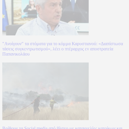
"Ανοίγουν" τα στόματα για το κόμμα Καρυστιανού: «Διαπίστωσα
τάσεις συγκεντρωτισμού», λέει ο πτέραρχος εν αποστρατεία
Παπανικολάου
Βρίθουν τα Social media από βίντεο με καταγγελίες κατοίκων και