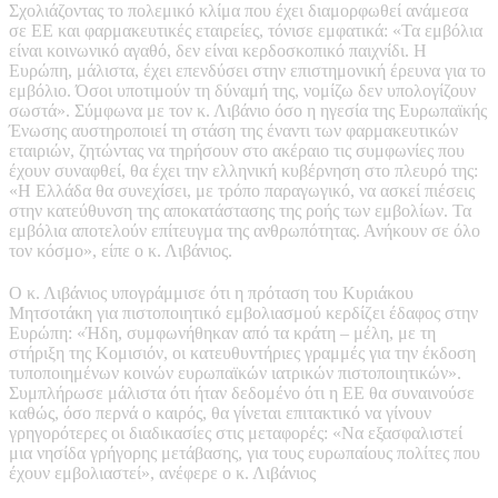
Σχολιάζοντας το πολεμικό κλίμα που έχει διαμορφωθεί ανάμεσα
σε ΕΕ και φαρμακευτικές εταιρείες, τόνισε εμφατικά: «Τα εμβόλια
είναι κοινωνικό αγαθό, δεν είναι κερδοσκοπικό παιχνίδι. Η
Ευρώπη, μάλιστα, έχει επενδύσει στην επιστημονική έρευνα για το
εμβόλιο. Όσοι υποτιμούν τη δύναμή της, νομίζω δεν υπολογίζουν
σωστά». Σύμφωνα με τον κ. Λιβάνιο όσο η ηγεσία της Ευρωπαϊκής
Ένωσης αυστηροποιεί τη στάση της έναντι των φαρμακευτικών
εταιριών, ζητώντας να τηρήσουν στο ακέραιο τις συμφωνίες που
έχουν συναφθεί, θα έχει την ελληνική κυβέρνηση στο πλευρό της:
«Η Ελλάδα θα συνεχίσει, με τρόπο παραγωγικό, να ασκεί πιέσεις
στην κατεύθυνση της αποκατάστασης της ροής των εμβολίων. Τα
εμβόλια αποτελούν επίτευγμα της ανθρωπότητας. Ανήκουν σε όλο
τον κόσμο», είπε ο κ. Λιβάνιος.
Ο κ. Λιβάνιος υπογράμμισε ότι η πρόταση του Κυριάκου
Μητσοτάκη για πιστοποιητικό εμβολιασμού κερδίζει έδαφος στην
Ευρώπη: «Ήδη, συμφωνήθηκαν από τα κράτη – μέλη, με τη
στήριξη της Κομισιόν, οι κατευθυντήριες γραμμές για την έκδοση
τυποποιημένων κοινών ευρωπαϊκών ιατρικών πιστοποιητικών».
Συμπλήρωσε μάλιστα ότι ήταν δεδομένο ότι η ΕΕ θα συναινούσε
καθώς, όσο περνά ο καιρός, θα γίνεται επιτακτικό να γίνουν
γρηγορότερες οι διαδικασίες στις μεταφορές: «Να εξασφαλιστεί
μια νησίδα γρήγορης μετάβασης, για τους ευρωπαίους πολίτες που
έχουν εμβολιαστεί», ανέφερε ο κ. Λιβάνιος