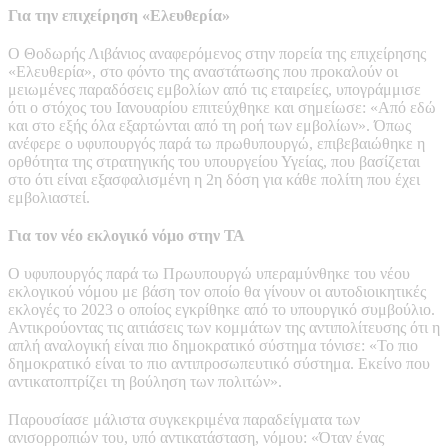
Για την επιχείρηση «Ελευθερία»
Ο Θοδωρής Λιβάνιος αναφερόμενος στην πορεία της επιχείρησης
«Ελευθερία», στο φόντο της αναστάτωσης που προκαλούν οι
μειωμένες παραδόσεις εμβολίων από τις εταιρείες, υπογράμμισε
ότι ο στόχος του Ιανουαρίου επιτεύχθηκε και σημείωσε: «Από εδώ
και στο εξής όλα εξαρτώνται από τη ροή των εμβολίων». Όπως
ανέφερε ο υφυπουργός παρά τω πρωθυπουργώ, επιβεβαιώθηκε η
ορθότητα της στρατηγικής του υπουργείου Υγείας, που βασίζεται
στο ότι είναι εξασφαλισμένη η 2η δόση για κάθε πολίτη που έχει
εμβολιαστεί.
Για τον νέο εκλογικό νόμο στην ΤΑ
Ο υφυπουργός παρά τω Πρωυπουργώ υπεραμύνθηκε του νέου
εκλογικού νόμου με βάση τον οποίο θα γίνουν οι αυτοδιοικητικές
εκλογές το 2023 ο οποίος εγκρίθηκε από το υπουργικό συμβούλιο.
Αντικρούοντας τις αιτιάσεις των κομμάτων της αντιπολίτευσης ότι η
απλή αναλογική είναι πιο δημοκρατικό σύστημα τόνισε: «Το πιο
δημοκρατικό είναι το πιο αντιπροσωπευτικό σύστημα. Εκείνο που
αντικατοπτρίζει τη βούληση των πολιτών».
Παρουσίασε μάλιστα συγκεκριμένα παραδείγματα των
ανισορροπιών του, υπό αντικατάσταση, νόμου: «Όταν ένας