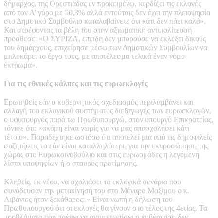
δήμαρχος, της Ορεστιάδας εν προκειμένω, κερδίζει τις εκλογές
από τον Α’ γύρο με 50,3% αλλά εντούτοις δεν έχει την πλειοψηφία
στο Δημοτικό Συμβούλιο καταλαβαίνετε ότι κάτι δεν πάει καλά».
Και στρέφοντας τα βέλη του στην αξιωματική αντιπολίτευση
πρόσθεσε: «Ο ΣΥΡΙΖΑ, επειδή δεν μπορούσε να εκλέξει δικούς
του δημάρχους, επιχείρησε μέσω των Δημοτικών Συμβουλίων να
μπλοκάρει το έργο τους, με αποτέλεσμα τελικά έναν νόμο –
έκτρωμα».
Για τις εθνικές κάλπες και τις ευρωεκλογές
Ερωτηθείς εάν ο κυβερνητικός σχεδιασμός περιλαμβάνει και
αλλαγή του εκλογικού συστήματος διεξαγωγής των ευρωεκλογών,
ο υφυπουργός παρά τω Πρωθυπουργώ, στον υπουργό Επικρατείας,
τόνισε ότι: «ακόμη είναι νωρίς για να μας απασχολήσει κάτι
τέτοιο». Παραδέχτηκε ωστόσο ότι αποτελεί μια από τις δημοφιλείς
συζητήσεις το εάν είναι καταλληλότερη για την εκπροσώπηση της
χώρας στο Ευρωκοινοβούλιο και στις ευρωομάδες η λεγόμενη
λίστα υποψηφίων ή ο σταυρός προτίμησης.
Κληθείς, εκ νέου, να σχολιάσει τα εκλογικά σενάρια που
συνόδευσαν την μετακίνησή του στο Μέγαρο Μαξίμου ο κ.
Λιβάνιος ήταν ξεκάθαρος: « Είναι νωπή η δήλωση του
Πρωθυπουργού ότι οι εκλογές θα γίνουν στο τέλος της 4ετίας. Τα
προβλήματα που πρέπει να αντιμετωπίσει η κυβέρνηση δεν