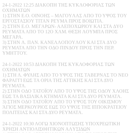
24-1-2022 12:25 ΔIAKOΠH THΣ KYKΛOΦOPIAΣ TΩN
OXHMATΩN
1) ΣTHN E.O. OINOHΣ – MAΓOYΛAΣ AΠO TO YΨOΣ TOY
EPΓOΣTAΣIOY TITAN PEYMA ΠPOΣ BOIΩTIA.
2) ΣTHN E.O. MEΓAPΩN- AΛEΠOXΩPIOY KAI ΣTA ΔYO
PEYMATA AΠO TO 12O XΛM. ΘEΣH ΛOYMΠA ΠPOΣ
MEΓAPA.
3) ΣTHN Λ. ΠAN. KANEΛΛOΠOYΛOY KAI ΣTA ΔYO
PEYMATA AΠO THN OΔO ΠINΔOY ΠPOΣ THN ΠEP.
YMHTTOY.
24-1-2022 10:53 ΔΙΑΚΟΠΗ ΤΗΣ ΚΥΚΛΟΦΟΡΙΑΣ ΤΩΝ
ΟΧΗΜΑΤΩΝ
1) ΣΤΗ Λ. ΦΥΛΗΣ ΑΠΟ ΤΟ ΥΨΟΣ ΤΗΣ ΤΑΒΕΡΝΑΣ ΤΟ ΝΕΟ
ΦΑΡΑΓΓΙ ΕΩΣ ΤΑ ΟΡΙΑ ΤΗΣ ΑΤΤΙΚΗΣ ΚΑΙ ΣΤΑ ΔΥΟ
ΡΕΥΜΑΤΑ.
2) ΣΤΗΝ ΟΔΟ ΤΑΤΟΪΟΥ ΑΠΟ ΤΟ ΥΨΟΣ ΤΗΣ ΟΔΟΥ ΧΛΟΗΣ
ΕΩΣ ΤΑ ΒΑΣΙΛΙΚΑ ΚΤΗΜΑΤΑ ΚΑΙ ΣΤΑ ΔΥΟ ΡΕΥΜΑΤΑ.
3) ΣΤΗΝ ΟΔΟ ΤΑΤΟΪΟΥ ΑΠΟ ΤΟ ΥΨΟΣ ΤΟΥ ΟΙΚΙΣΜΟΥ
ΆΓΙΟΣ ΜΕΡΚΟΥΡΙΟΣ ΕΩΣ ΤΟ ΥΨΟΣ ΤΗΣ ΙΠΠΟΚΡΑΤΕΙΟΥ
ΠΟΛΙΤΕΙΑΣ ΚΑΙ ΣΤΑ ΔΥΟ ΡΕΥΜΑΤΑ.
24-1-2022 10:30 ΛOΓΩ XIONOΠTΩΣHΣ YΠOXPEΩTIKH
XPHΣH ANTIOΛIΣΘHTIKΩN AΛYΣIΔΩN