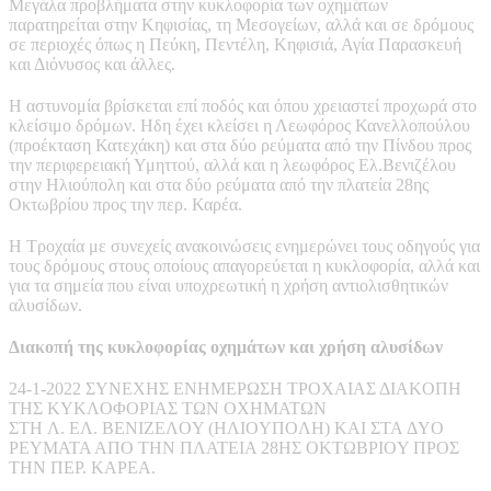
Μεγάλα προβλήματα στην κυκλοφορία των οχημάτων
παρατηρείται στην Κηφισίας, τη Μεσογείων, αλλά και σε δρόμους
σε περιοχές όπως η Πεύκη, Πεντέλη, Κηφισιά, Αγία Παρασκευή
και Διόνυσος και άλλες.
Η αστυνομία βρίσκεται επί ποδός και όπου χρειαστεί προχωρά στο
κλείσιμο δρόμων. Ηδη έχει κλείσει η Λεωφόρος Κανελλοπούλου
(προέκταση Κατεχάκη) και στα δύο ρεύματα από την Πίνδου προς
την περιφερειακή Υμηττού, αλλά και η λεωφόρος Ελ.Βενιζέλου
στην Ηλιούπολη και στα δύο ρεύματα από την πλατεία 28ης
Οκτωβρίου προς την περ. Καρέα.
Η Τροχαία με συνεχείς ανακοινώσεις ενημερώνει τους οδηγούς για
τους δρόμους στους οποίους απαγορεύεται η κυκλοφορία, αλλά και
για τα σημεία που είναι υποχρεωτική η χρήση αντιολισθητικών
αλυσίδων.
Διακοπή της κυκλοφορίας οχημάτων και χρήση αλυσίδων
24-1-2022 ΣYNEXHΣ ENHMEPΩΣH TPOXAIAΣ ΔIAKOΠH
THΣ KYKΛOΦOPIAΣ TΩN OXHMATΩN
ΣTH Λ. EΛ. BENIZEΛOY (HΛIOYΠOΛH) KAI ΣTA ΔYO
PEYMATA AΠO THN ΠΛATEIA 28HΣ OKTΩBPIOY ΠPOΣ
THN ΠEP. KAPEA.