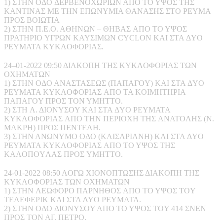
1) ΣTHN OΔO ΔEPBENOXΩPIΩN AΠO TO YΨOΣ THΣ
KANTINAΣ ME THN EΠΩNYMIA ΘANAΣHΣ ΣTO PEYMA
ΠPOΣ BOIΩTIA
2) ΣTHN Π.E.O. AΘHNΩN – ΘHBAΣ AΠO TO YΨOΣ
ΠPATHPIO YΓPΩN KAYΣIMΩN CYCLON KAI ΣTA ΔYO
PEYMATA KYKΛOΦOPIAΣ.
24–01-2022 09:50 ΔIAKOΠH THΣ KYKΛOΦOPIAΣ TΩN
OXHMATΩN
1) ΣTHN OΔO ANAΣTAΣEΩΣ (ΠAΠAΓOY) KAI ΣTA ΔYO
PEYMATA KYKΛOΦOPIAΣ AΠO TA KOIMHTHPIA
ΠAΠAΓOY ΠPOΣ TON YMHTTO.
2) ΣTH Λ. ΔIONYΣOY KAI ΣTA ΔYO PEYMATA
KYKΛOΦOPIAΣ AΠO THN ΠEPIOXH THΣ ANATOΛHΣ (N.
MAKPH) ΠPOΣ ΠENTEΛH.
3) ΣTHN ANΩNYMO OΔO (KAIΣAPIANH) KAI ΣTA ΔYO
PEYMATA KYKΛOΦOPIAΣ AΠO TO YΨOΣ THΣ
KAΛOΠOYΛAΣ ΠPOΣ YMHTTO.
24-01-2022 08:50 ΛOΓΩ XIONOΠTΩΣHΣ ΔIAKOΠH THΣ
KYKΛOΦOPIAΣ TΩN OXHMATΩN
1) ΣTHN ΛEΩΦOPO ΠAPNHΘOΣ AΠO TO YΨOΣ TOY
TEΛEΦEPIK KAI ΣTA ΔYO PEYMATA.
2) ΣTHN OΔO ΔIONYΣOY AΠO TO YΨOΣ TOY 414 ΣNEN
ΠPOΣ TON AΓ. ΠETPO.