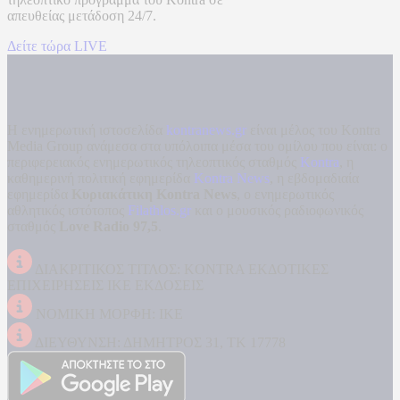
απευθείας μετάδοση
24/7.
Δείτε τώρα LIVE
Η ενημερωτική ιστοσελίδα
kontranews.gr
είναι μέλος του Kontra
Media Group ανάμεσα στα υπόλοιπα μέσα του ομίλου που είναι: ο
περιφερειακός ενημερωτικός τηλεοπτικός σταθμός
Kontra
, η
καθημερινή πολιτική εφημερίδα
Kontra News
, η εβδομαδιαία
εφημερίδα
Κυριακάτικη Kontra News
, ο ενημερωτικός
αθλητικός ιστότοπος
Filathlos.gr
και ο μουσικός ραδιοφωνικός
σταθμός
Love Radio 97,5
.
ΔΙΑΚΡΙΤΙΚΟΣ ΤΙΤΛΟΣ: KONTRA ΕΚΔΟΤΙΚΕΣ
ΕΠΙΧΕΙΡΗΣΕΙΣ ΙΚΕ ΕΚΔΟΣΕΙΣ
ΝΟΜΙΚΗ ΜΟΡΦΗ: ΙΚΕ
ΔΙΕΥΘΥΝΣΗ: ΔΗΜΗΤΡΟΣ 31, ΤΚ 17778