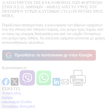
3) AΠAΓOPEYΣH THΣ KYKΛOΦOPIAΣ TΩN ΦOPTHΓΩN
ΣTHN Π.E.O. AΘHNΩN – ΘHBAΣ AΠO TO YΨOΣ TOY
ΠPATHPIOY YΓPΩN KAYΣIMΩN CYCLON PEYMA ΠPOΣ
ΘHBA.
Παράλληλα απαγορεύτηκε η κυκλοφορία των βαρέων οχημάτων
στη νέα εθνική οδό Αθηνών-Λαμίας, στο ρεύμα προς Λαμία, από
το ύψος της γέφυρας Καλυφτάκη και από τον κόμβο Οινοφύτων
στο ρεύμα προς Αθήνα. Τα υπόλοιπα οχήματα κινούνται με χρήση
αντιολισθητικών αλυσίδων.
Προσθέστε το kontranews.gr στην Google
Κοινοποίηση σε
ΕΤΙΚΕΤΕΣ
Αττική οδός
δρόμοι
κακοκαιρία Ελπίδα
Λεωφόρος Κατεχάκη