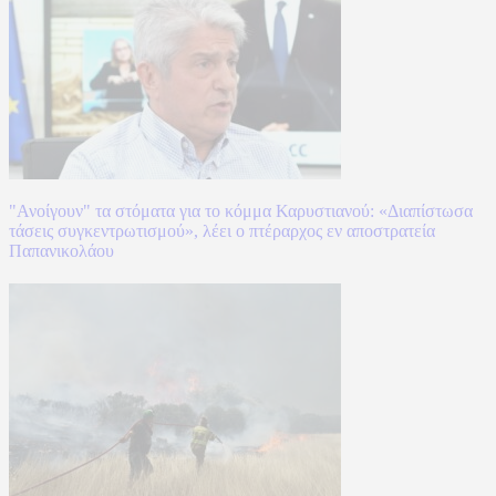
"Ανοίγουν" τα στόματα για το κόμμα Καρυστιανού: «Διαπίστωσα
τάσεις συγκεντρωτισμού», λέει ο πτέραρχος εν αποστρατεία
Παπανικολάου