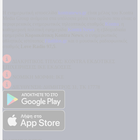
Η ενημερωτική ιστοσελίδα
kontranews.gr
είναι μέλος του Kontra
Media Group ανάμεσα στα υπόλοιπα μέσα του ομίλου που είναι: ο
περιφερειακός ενημερωτικός τηλεοπτικός σταθμός
Kontra
, η
καθημερινή πολιτική εφημερίδα
Kontra News
, η εβδομαδιαία
εφημερίδα
Κυριακάτικη Kontra News
, ο ενημερωτικός
αθλητικός ιστότοπος
Filathlos.gr
και ο μουσικός ραδιοφωνικός
σταθμός
Love Radio 97,5
.
ΔΙΑΚΡΙΤΙΚΟΣ ΤΙΤΛΟΣ: KONTRA ΕΚΔΟΤΙΚΕΣ
ΕΠΙΧΕΙΡΗΣΕΙΣ ΙΚΕ ΕΚΔΟΣΕΙΣ
ΝΟΜΙΚΗ ΜΟΡΦΗ: ΙΚΕ
ΔΙΕΥΘΥΝΣΗ: ΔΗΜΗΤΡΟΣ 31, ΤΚ 17778