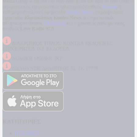
Media Group ανάμεσα στα υπόλοιπα μέσα του ομίλου που είναι: ο
περιφερειακός ενημερωτικός τηλεοπτικός σταθμός
Kontra
, η
καθημερινή πολιτική εφημερίδα
Kontra News
, η εβδομαδιαία
εφημερίδα
Κυριακάτικη Kontra News
, ο ενημερωτικός
αθλητικός ιστότοπος
Filathlos.gr
και ο μουσικός ραδιοφωνικός
σταθμός
Love Radio 97,5
.
ΔΙΑΚΡΙΤΙΚΟΣ ΤΙΤΛΟΣ: KONTRA ΕΚΔΟΤΙΚΕΣ
ΕΠΙΧΕΙΡΗΣΕΙΣ ΙΚΕ ΕΚΔΟΣΕΙΣ
ΝΟΜΙΚΗ ΜΟΡΦΗ: ΙΚΕ
ΔΙΕΥΘΥΝΣΗ: ΔΗΜΗΤΡΟΣ 31, ΤΚ 17778
ΚΑΤΗΓΟΡΙΕΣ
ΠΟΛΙΤΙΚΗ