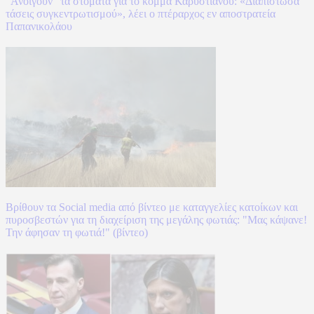
"Ανοίγουν" τα στόματα για το κόμμα Καρυστιανού: «Διαπίστωσα
τάσεις συγκεντρωτισμού», λέει ο πτέραρχος εν αποστρατεία
Παπανικολάου
Βρίθουν τα Social media από βίντεο με καταγγελίες κατοίκων και
πυροσβεστών για τη διαχείριση της μεγάλης φωτιάς: "Μας κάψανε!
Την άφησαν τη φωτιά!" (βίντεο)