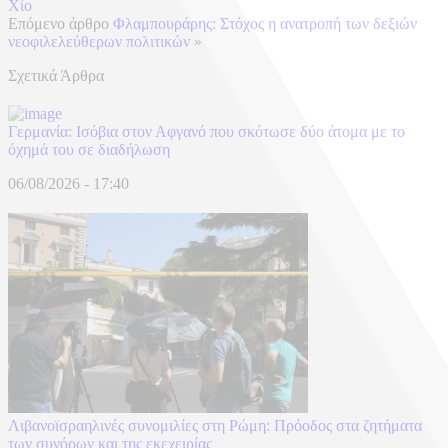
Χίο
Επόμενο άρθρο
Φλαμπουράρης: Στόχος η ανατροπή των δεξιών
νεοφιλελεύθερων πολιτικών
»
Σχετικά Άρθρα
Γερμανία: Ισόβια στον Αφγανό που σκότωσε δύο άτομα με το
όχημά του σε διαδήλωση
06/08/2026 - 17:40
Λιβανοϊσραηλινές συνομιλίες στη Ρώμη: Πρόοδος στα ζητήματα
των συνόρων και της εκεχειρίας