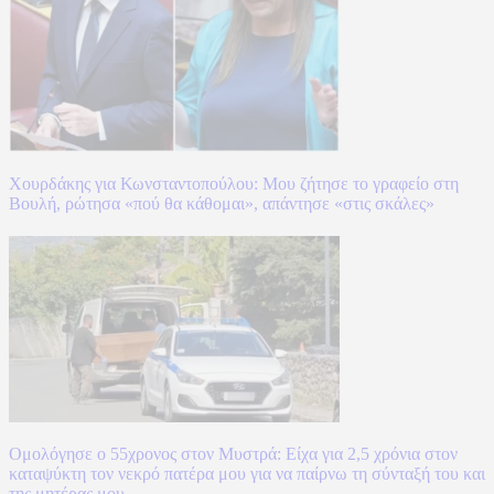
Χουρδάκης για Κωνσταντοπούλου: Μου ζήτησε το γραφείο στη
Βουλή, ρώτησα «πού θα κάθομαι», απάντησε «στις σκάλες»
Ομολόγησε ο 55χρονος στον Μυστρά: Είχα για 2,5 χρόνια στον
καταψύκτη τον νεκρό πατέρα μου για να παίρνω τη σύνταξή του και
της μητέρας μου