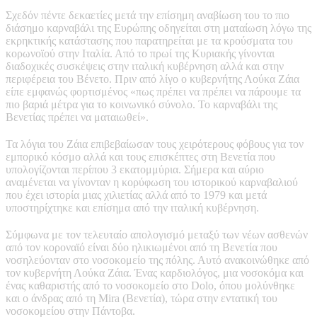
Σχεδόν πέντε δεκαετίες μετά την επίσημη αναβίωση του το πιο
διάσημο καρναβάλι της Ευρώπης οδηγείται στη ματαίωση λόγω της
εκρηκτικής κατάστασης που παρατηρείται με τα κρούσματα του
κορωνοϊού στην Ιταλία. Από το πρωί της Κυριακής γίνονται
διαδοχικές συσκέψεις στην ιταλική κυβέρνηση αλλά και στην
περιφέρεια του Βένετο. Πριν από λίγο ο κυβερνήτης Λούκα Ζάια
είπε εμφανώς φορτισμένος «πως πρέπει να πρέπει να πάρουμε τα
πιο βαριά μέτρα για το κοινωνικό σύνολο. Το καρναβάλι της
Βενετίας πρέπει να ματαιωθεί».
Τα λόγια του Ζάια επιβεβαίωσαν τους χειρότερους φόβους για τον
εμπορικό κόσμο αλλά και τους επισκέπτες στη Βενετία που
υπολογίζονται περίπου 3 εκατομμύρια. Σήμερα και αύριο
αναμένεται να γίνονταν η κορύφωση του ιστορικού καρναβαλιού
που έχει ιστορία μιας χιλιετίας αλλά από το 1979 και μετά
υποστηρίχτηκε και επίσημα από την ιταλική κυβέρνηση.
Σύμφωνα με τον τελευταίο απολογισμό μεταξύ των νέων ασθενών
από τον κοροναϊό είναι δύο ηλικιωμένοι από τη Βενετία που
νοσηλεύονταν στο νοσοκομείο της πόλης. Αυτό ανακοινώθηκε από
τον κυβερνήτη Λούκα Ζάια. Ένας καρδιολόγος, μια νοσοκόμα και
ένας καθαριστής από το νοσοκομείο στο Dolo, όπου μολύνθηκε
και ο άνδρας από τη Mira (Βενετία), τώρα στην εντατική του
νοσοκομείου στην Πάντοβα.