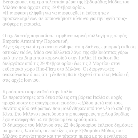
Bergognone, σήμερα τελευταία μέρα της Εβδομάδας Μόδας του
Μιλάνο που άρχισε στις 19 Φεβρουαρίου.
«Η απόφαση ελήφθη για να αποφευχθεί η έκθεση των
προσκεκλημένων σε οποιονδήποτε κίνδυνο για την υγεία τους»
ανέφερε η εταιρεία.
Ο σχεδιαστής παρουσίασε τη φθινοπωρινή συλλογή της σειράς
Emporio Armani την Παρασκευή.
Λίγες ώρες νωρίτερα ανακοινώθηκε ότι η διεθνής εμπορική έκθεση
οπτικών ειδών, Mido αναβάλλεται λόγω της αβεβαιότητας γύρω
από την επιδημία του κορωνοϊού στην Ιταλία. Η έκθεση θα
διεξαγόταν από τις 29 Φεβρουαρίου έως τις 2 Μαρτίου στον
εκθεσιακό χώρο Rho-Fiera στο Μιλάνο. Οι διοργανωτές
ανακοίνωσαν όμως ότι η έκθεση θα διεξαχθεί στα τέλη Μαΐου ή
στις αρχές Ιουνίου.
Κρούσματα κορωνοϊού στην Ιταλία
Σε περισσότερες από δέκα πόλεις στη βόρεια Ιταλία οι αρχές
προχώρησαν σε απαγόρευση εισόδου -εξόδου μετά από τους
θανάτους δύο ανθρώπων που μολύνθηκαν από τον νέο ιό από την
Κίνα. Στο Μιλάνο πρωτεύουσα της περιφέρειας της Λομβαρδίας
έχουν αναφερθεί 54 επιβεβαιωμένα κρούσματα.
Ο δήμαρχος του Μιλάνου στις 22 Φεβρουαρίου έκλεισε δημόσιες
υπηρεσίες. Ωστόσο, οι επιδείξεις στην Εβδομάδα Μόδας του
Μιλάνο συνεχίστηκαν και την τέταρτη ημέρα με το μεγαλύτερο