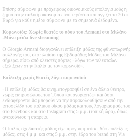
Επίσης σύμφωνα με πρόχειρους οικονομικούς απολογισμούς η
ζημιά στην ιταλική οικονομία είναι τεράστια και αγγίζει τα 20 εκ.
Ευρώ για κάθε ημέρα σύμφωνα με τα σημερινά δεδομένα.
Κορωνοϊός: Χωρίς θεατές το σόου του Armani στο Μιλάνο
-Μόνο μέσω live streaming
Ο Giorgio Armani διοργανώνει επίδειξη μόδας της φθινοπωρινής
συλλογής του, στο πλαίσιο της Εβδομάδας Μόδας του Μιλάνο
σήμερα, πίσω από κλειστές πόρτες «λόγω των τελευταίων
εξελίξεων στην Ιταλία με τον κορωνοϊό».
Επίδειξη χωρίς θεατές λόγω κορωνοϊού
«Η επίδειξη μόδας θα κινηματογραφηθεί σε ένα άδειο θέατρο,
χωρίς εκπροσώπους του Τύπου και αγοραστές» και όσοι
ενδιαφέρονται θα μπορούν να την παρακολουθήσουν από την
ιστοσελίδα του ιταλικού οίκου μόδας και τους λογαριασμούς του
στο Facebook και στο Instagram στις 5 μ.μ. (τοπική ώρα), όπως
ανακοίνωσε η εταιρεία.
Ο Ιταλός σχεδιαστής μόδας είχε προγραμματίσει δύο επιδείξεις
μόδας, στις 4 μ.μ. και στις 5 μ.μ. στην έδρα του brand στη Via