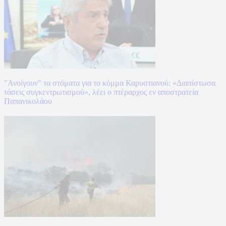
"Ανοίγουν" τα στόματα για το κόμμα Καρυστιανού: «Διαπίστωσα
τάσεις συγκεντρωτισμού», λέει ο πτέραρχος εν αποστρατεία
Παπανικολάου