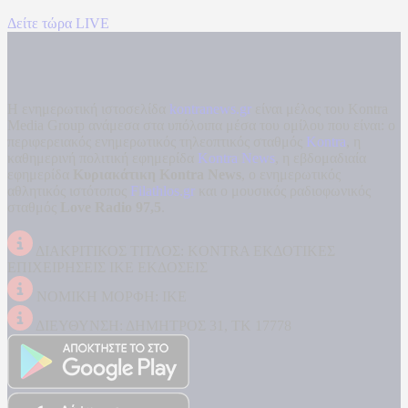
Δείτε τώρα LIVE
Η ενημερωτική ιστοσελίδα
kontranews.gr
είναι μέλος του Kontra
Media Group ανάμεσα στα υπόλοιπα μέσα του ομίλου που είναι: ο
περιφερειακός ενημερωτικός τηλεοπτικός σταθμός
Kontra
, η
καθημερινή πολιτική εφημερίδα
Kontra News
, η εβδομαδιαία
εφημερίδα
Κυριακάτικη Kontra News
, ο ενημερωτικός
αθλητικός ιστότοπος
Filathlos.gr
και ο μουσικός ραδιοφωνικός
σταθμός
Love Radio 97,5
.
ΔΙΑΚΡΙΤΙΚΟΣ ΤΙΤΛΟΣ: KONTRA ΕΚΔΟΤΙΚΕΣ
ΕΠΙΧΕΙΡΗΣΕΙΣ ΙΚΕ ΕΚΔΟΣΕΙΣ
ΝΟΜΙΚΗ ΜΟΡΦΗ: ΙΚΕ
ΔΙΕΥΘΥΝΣΗ: ΔΗΜΗΤΡΟΣ 31, ΤΚ 17778