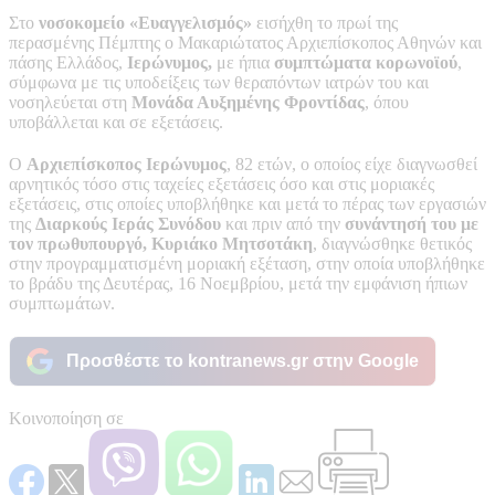
Στο
νοσοκομείο «Ευαγγελισμός»
εισήχθη το πρωί της
περασμένης Πέμπτης ο Μακαριώτατος Αρχιεπίσκοπος Αθηνών και
πάσης Ελλάδος,
Ιερώνυμος,
με ήπια
συμπτώματα κορωνοϊού
,
σύμφωνα με τις υποδείξεις των θεραπόντων ιατρών του και
νοσηλεύεται στη
Μονάδα Αυξημένης Φροντίδας
, όπου
υποβάλλεται και σε εξετάσεις.
Ο
Αρχιεπίσκοπος Ιερώνυμος
, 82 ετών, ο οποίος είχε διαγνωσθεί
αρνητικός τόσο στις ταχείες εξετάσεις όσο και στις μοριακές
εξετάσεις, στις οποίες υποβλήθηκε και μετά το πέρας των εργασιών
της
Διαρκούς Ιεράς Συνόδου
και πριν από την
συνάντησή του με
τον πρωθυπουργό, Κυριάκο Μητσοτάκη
, διαγνώσθηκε θετικός
στην προγραμματισμένη μοριακή εξέταση, στην οποία υποβλήθηκε
το βράδυ της Δευτέρας, 16 Νοεμβρίου, μετά την εμφάνιση ήπιων
συμπτωμάτων.
Προσθέστε το kontranews.gr στην Google
Κοινοποίηση σε