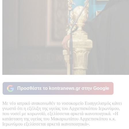
Προσθέστε το kontranews.gr στην Google
Με νέο ιατρικό ανακοινωθέν το νοσοκομείο Ευαγγελισμός κάνει
γνωστό ότι η εξέλιξη της υγείας του Αρχιεπισκόπου Ιερωνύμου,
που νοσεί με κορωνοϊό, εξελίσσεται αρκετά ικανοποιητικά. «Η
κατάσταση της υγείας του Μακαριωτάτου Αρχιεπισκόπου κ.κ.
Ιερωνύμου εξελίσσεται αρκετά ικανοποιητικά».