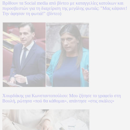
Βρίθουν τα Social media από βίντεο με καταγγελίες κατοίκων και
πυροσβεστών για τη διαχείριση της μεγάλης φωτιάς: "Μας κάψανε!
Την άφησαν τη φωτιά!" (βίντεο)
Χουρδάκης για Κωνσταντοπούλου: Μου ζήτησε το γραφείο στη
Βουλή, ρώτησα «πού θα κάθομαι», απάντησε «στις σκάλες»