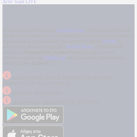
Δείτε τώρα LIVE
Η ενημερωτική ιστοσελίδα
kontranews.gr
είναι μέλος του Kontra
Media Group ανάμεσα στα υπόλοιπα μέσα του ομίλου που είναι: ο
περιφερειακός ενημερωτικός τηλεοπτικός σταθμός
Kontra
, η
καθημερινή πολιτική εφημερίδα
Kontra News
, η εβδομαδιαία
εφημερίδα
Κυριακάτικη Kontra News
, ο ενημερωτικός
αθλητικός ιστότοπος
Filathlos.gr
και ο μουσικός ραδιοφωνικός
σταθμός
Love Radio 97,5
.
ΔΙΑΚΡΙΤΙΚΟΣ ΤΙΤΛΟΣ: KONTRA ΕΚΔΟΤΙΚΕΣ
ΕΠΙΧΕΙΡΗΣΕΙΣ ΙΚΕ ΕΚΔΟΣΕΙΣ
ΝΟΜΙΚΗ ΜΟΡΦΗ: ΙΚΕ
ΔΙΕΥΘΥΝΣΗ: ΔΗΜΗΤΡΟΣ 31, ΤΚ 17778