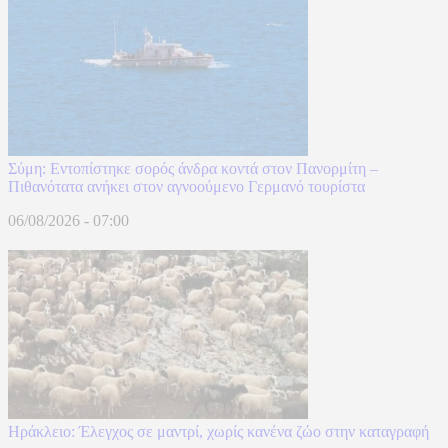
Σύμη: Εντοπίστηκε σορός άνδρα κοντά στον Πανορμίτη –
Πιθανότατα ανήκει στον αγνοούμενο Γερμανό τουρίστα
06/08/2026 - 07:00
Ηράκλειο: Έλεγχος σε μαντρί, χωρίς κανένα ζώο στην καταγραφή