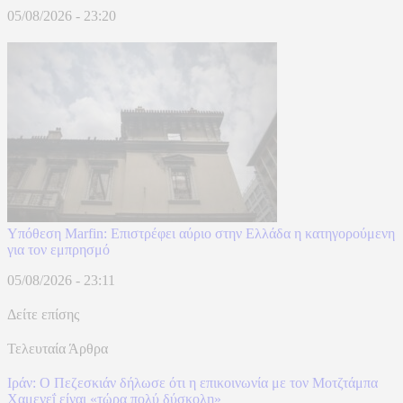
05/08/2026 - 23:20
Υπόθεση Marfin: Επιστρέφει αύριο στην Ελλάδα η κατηγορούμενη
για τον εμπρησμό
05/08/2026 - 23:11
Δείτε επίσης
Τελευταία Άρθρα
Ιράν: Ο Πεζεσκιάν δήλωσε ότι η επικοινωνία με τον Μοτζτάμπα
Χαμενεΐ είναι «τώρα πολύ δύσκολη»