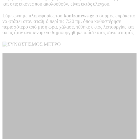
και στις εικόνες που ακολουθούν, είναι εκτός ελέγχου.
Σύμφωνα με πληροφορίες του
kontranews.gr
ο συρμός επρόκειτο
να φτάσει στον σταθμό περί τις 7:20 πμ, όπου καθυστέρησε
περισσότερο από μισή ώρα, χάλασε, τέθηκε εκτός λειτουργίας και
όπως ήταν αναμενόμενο δημιουργήθηκε απίστευτος συνωστισμός.