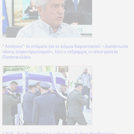
"Ανοίγουν" τα στόματα για το κόμμα Καρυστιανού: «Διαπίστωσα
τάσεις συγκεντρωτισμού», λέει ο πτέραρχος εν αποστρατεία
Παπανικολάου
LIVE - Στη Μητρόπολη η κηδεία του Ιωάννη Βαρβιτσιώτη